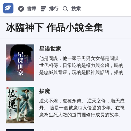
書庫
排行
搜索
冰臨神下 作品小說全集
星諜世家
他是間諜，他一家子男男女女都是間諜，
世代相傳，日常吃的是權力與金錢，喝的
是忠誠與背叛，玩的是眼神與話語，樂的
是猜謎與解密。 他們的敵人，永遠是另一
夥間諜，哪怕中間相隔星辰與虛..
拔魔
道火不熄，魔種永傳。 逆天之修，順天成
丹。 這是一個被魔種入侵過的少年、在視
魔為生死大敵的道門裡修行成長的故事。 
他被打上「需要警惕」的標籤，註定他的
人生軌跡與眾不同。