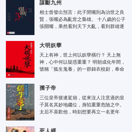
謀斷九州
相士曾發出預言：此子閉嘴則為治世之良
賢，張嘴必為亂世之梟雄。 十八歲的公子
張開嘴，果然看到天下大亂，看到群雄逐
鹿，看到民不聊生。 他以為，謀能生亂，
亦能止亂，他要找出一位真龍天子..
大明妖孽
天上有神，世上何以妖孽橫行？ 天上無
神，心中何以疑惑重重？ 明朝成化年間，
號稱「狐生鬼養」的一群錦衣校尉，奉命
在無神的世界裡尋找真神，在有限的生命
里尋找長生之道。
孺子帝
三位皇帝接連駕崩，從來沒人注意過的皇
子莫名其妙地繼位，身陷重重危險之中。 
太后不喜歡他，時刻想要再立一名更年
幼、更聽話的新皇帝； 同父異母的兄弟不
喜歡他，認為他奪走了本屬於自己的..
死人經