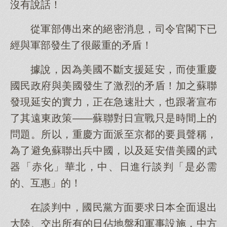
沒有說話！
從軍部傳出來的絕密消息，司令官閣下已
經與軍部發生了很嚴重的矛盾！
據說，因為美國不斷支援延安，而使重慶
國民政府與美國發生了激烈的矛盾！加之蘇聯
發現延安的實力，正在急速壯大，也跟著宣布
了其遠東政策——蘇聯對日宣戰只是時間上的
問題。所以，重慶方面派至京都的要員聲稱，
為了避免蘇聯出兵中國，以及延安借美國的武
器「赤化」華北，中、日進行談判「是必需
的、互惠」的！
在談判中，國民黨方面要求日本全面退出
大陸、交出所有的日佔地盤和軍事設施，中方