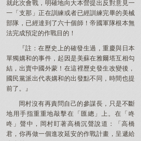
就此次會戰，明確地向大本營提出反對意見一
一「支那」正在訓練或者已經訓練完畢的美械
部隊，已經達到了六十個師！帝國軍隊根本無
法完成預定的作戰目的！
『註：在歷史上的確發生過，重慶與日本
單獨媾和的事件，起因是美蘇在雅爾塔互相勾
結，出賣中國外蒙！在這裡歷史發生改變後，
國民黨派出代表媾和的出發點不同，時間也提
前了。』
岡村沒有再責問自己的參謀長，只是不斷
地用手指重重地敲擊在「匯總」上。在「咚
咚」聲中，岡村盯著高橋沉聲說道：「高橋
君，你再做一個進攻延安的作戰計畫，呈遞給