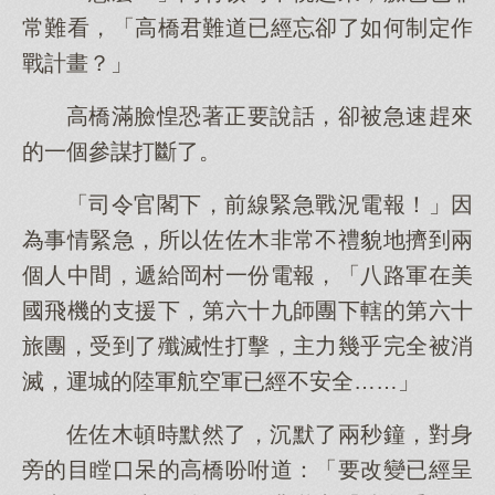
常難看，「高橋君難道已經忘卻了如何制定作
戰計畫？」
高橋滿臉惶恐著正要說話，卻被急速趕來
的一個參謀打斷了。
「司令官閣下，前線緊急戰況電報！」因
為事情緊急，所以佐佐木非常不禮貌地擠到兩
個人中間，遞給岡村一份電報，「八路軍在美
國飛機的支援下，第六十九師團下轄的第六十
旅團，受到了殲滅性打擊，主力幾乎完全被消
滅，運城的陸軍航空軍已經不安全……」
佐佐木頓時默然了，沉默了兩秒鐘，對身
旁的目瞠口呆的高橋吩咐道：「要改變已經呈