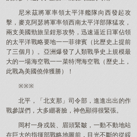
尼米茲將軍率領太平洋艦隊向西發起攻
擊，麥克阿瑟將軍率領西南太平洋部隊猛攻，
兩支美國勁旅呈鉗形攻勢，迅速逼近日軍佔領
的太平洋戰略要地一一菲律賓（比歷史上提前
了三個月）。亞洲爆發了人類戰爭史上規模最
大的一場海空戰一一菜特灣海空戰（歷史上，
此戰為美國僥倖獲勝）！
※※※
北平，「北支那」司令部，進進出出的作
戰參謀們，大多綳著臉，神色顯得很緊張。
岡村一身戎裝、眉頭緊皺，一動不動地站
在巨大的指揮部戰略地圖前，目光不斷的從綏