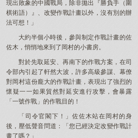
現出敗象的中國戰局，除非拋出『勝負手（圍
棋術語）』、改變作戰計畫以外，沒有別的辦
法可想！」
大約半個小時後，參與制定作戰計畫的佐
佐木，悄悄地來到了岡村的小書房。
對於先取延安、再南下的作戰方案，在司
令部內引起了軒然大波，許多高級參謀、幕僚
對岡村這份龐大的作戰計畫，表現出了強烈的
懷疑一一如果貿然對延安進行攻擊，會暴露
「一號作戰」的作戰目的！
「司令官閣下！」佐佐木站在岡村的身
後，壓低聲音問道：「您已經決定改變作戰計
畫了嗎？」