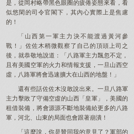
是，從岡村略帶黑色眼圈的疲倦姿態來看，看
似悠閑的司令官閣下，其內心實際上是焦慮
的！
「山西第一軍主力決不能渡過黃河參
戰！」佐佐木稍微觀察了自己的頂頭上司之
後，就恭敬地說道：「八路軍主力飄忽不定，
且有美國空軍的火力和情報支援，一旦山西空
虛，八路軍將會迅速擴大在山西的地盤！」
還有些話佐佐木沒敢說出來。一旦八路軍
主力擊敗了守備空虛的山西「皇軍」，美國的
租借裝備，將會源源不斷地裝備給更多的八路
軍，河北、山東的局面也會跟著崩潰！
「這麼說，你是贊同我的意見了？軍部的