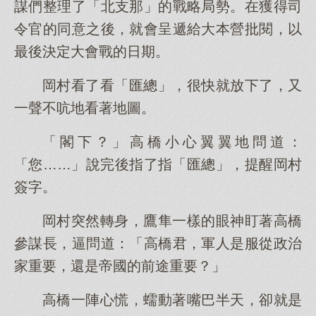
謀們整理了「北支那」的戰略局勢。在獲得司
令官的同意之後，就會呈遞給大本營批閱，以
最後決定大會戰的日期。
岡村看了看「匯總」，很快就放下了，又
一聲不吭地看著地圖。
「閣下？」高橋小心翼翼地問道：
「您……」說完後指了指「匯總」，提醒岡村
簽字。
岡村突然轉身，鷹隼一樣的眼神盯著高橋
參謀長，逼問道：「高橋君，軍人是服從政治
家重要，還是帝國的前途重要？」
高橋一陣心慌，蠕動著嘴巴半天，卻就是