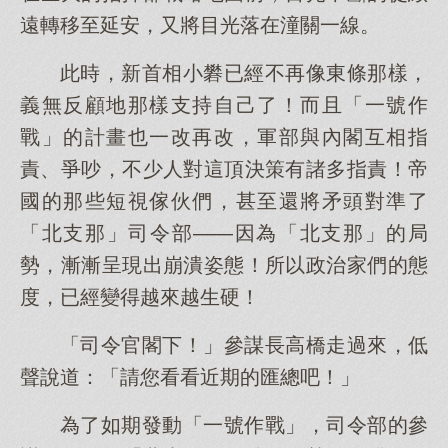
遠轉移至延安，又將目光落在潼關一線。
此時，新首相小礬已經不再像東條那樣，
義無反顧地那樣支持自己了！而且「一號作
戰」的計畫也一改再改，軍部與內閣互相指
責、爭吵，不少人對這頂決策有諸多指責！帝
國的那些短視傢伙們，甚至還將矛頭對準了
「北支那」司令部——因為「北支那」的局
勢，漸漸呈現出崩潰姿態！所以政治家們的態
度，已經變得越來越生硬！
「司令官閣下！」參謀長高橋走過來，低
聲說道：「請您看看近期的匯總吧！」
為了如期發動「一號作戰」，司令部的參