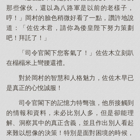
那些傢伙，還以為八路軍是以前的老樣子，
哼！」岡村的臉色稍微好看了一點，讚許地說
道：「佐佐木君，請你為倭皇陛下努力策劃
吧！拜託了！」
「司令官閣下您客氣了！」佐佐木立刻趴
在榻榻米上彎腰還禮。
對於岡村的智慧和人格魅力，佐佐木早已
是真正的心悅誠服！
司令官閣下的記憶力特彆強，他所接觸到
的情報和資料，未必比別人多，但是卻能理
解、洞察其中的真正含義，並且作出別人看起
來難以想像的決策！特別是面對困境的時候，