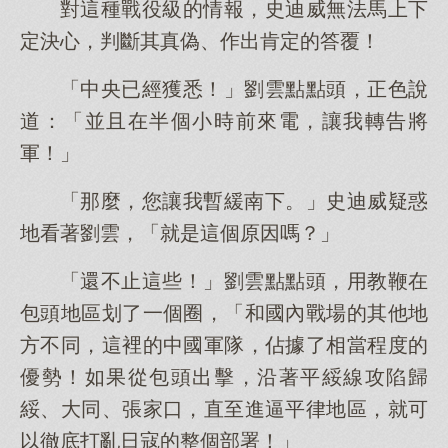
對這種戰役級的情報，史迪威無法馬上下
定決心，判斷其真偽、作出肯定的答覆！
「中央已經獲悉！」劉雲點點頭，正色說
道：「並且在半個小時前來電，讓我轉告將
軍！」
「那麼，您讓我暫緩南下。」史迪威疑惑
地看著劉雲，「就是這個原因嗎？」
「還不止這些！」劉雲點點頭，用教鞭在
包頭地區划了一個圈，「和國內戰場的其他地
方不同，這裡的中國軍隊，佔據了相當程度的
優勢！如果從包頭出擊，沿著平綏線攻陷歸
綏、大同、張家口，直至進逼平律地區，就可
以徹底打亂日寇的整個部署！」