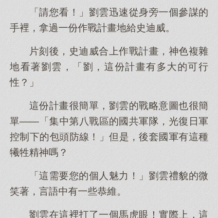
「請您看！」劉雲迅速從身旁一個參謀的
手裡，拿過一份作戰計畫地給史迪威。
片刻後，史迪威合上作戰計畫，神色複雜
地看著劉雲，「劉，這份計畫有多大的可行
性？」
這份計畫很簡單，劉雲的戰略意圖也很簡
單——「集中第八戰區的國共軍隊，光復日軍
控制下的包頭防線！」但是，後套國軍有這種
犧牲精神嗎？
「這需要您的個人魅力！」劉雲禮貌的微
笑著，言語中有一些恭維。
劉雲在這裡打了一個馬虎眼！實際上，這