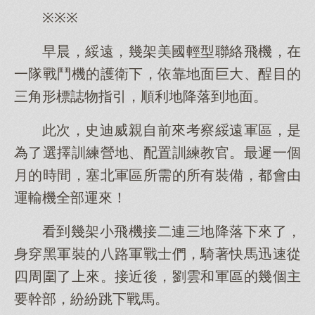
※※※
早晨，綏遠，幾架美國輕型聯絡飛機，在
一隊戰鬥機的護衛下，依靠地面巨大、酲目的
三角形標誌物指引，順利地降落到地面。
此次，史迪威親自前來考察綏遠軍區，是
為了選擇訓練營地、配置訓練教官。最遲一個
月的時間，塞北軍區所需的所有裝備，都會由
運輸機全部運來！
看到幾架小飛機接二連三地降落下來了，
身穿黑軍裝的八路軍戰士們，騎著快馬迅速從
四周圍了上來。接近後，劉雲和軍區的幾個主
要幹部，紛紛跳下戰馬。