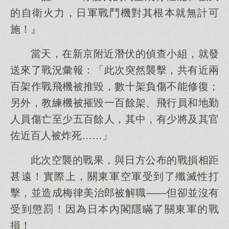
的自衛火力，日軍戰鬥機對其根本就無計可
施！』
當天，在新京附近潛伏的偵查小組，就發
送來了戰況彙報：「此次突然襲擊，共有近兩
百架作戰飛機被推毀，數十架負傷不能修復；
另外，教練機被摧毀一百餘架、飛行員和地勤
人員傷亡至少五百餘人，其中，有少將及其官
佐近百人被炸死……」
此次空襲的戰果，與日方公布的戰損相距
甚遠！實際上，關東軍空軍受到了殲滅性打
擊，並造成梅律美治郎被解職——但卻並沒有
受到懲罰！因為日本內閣隱瞞了關東軍的戰
損！