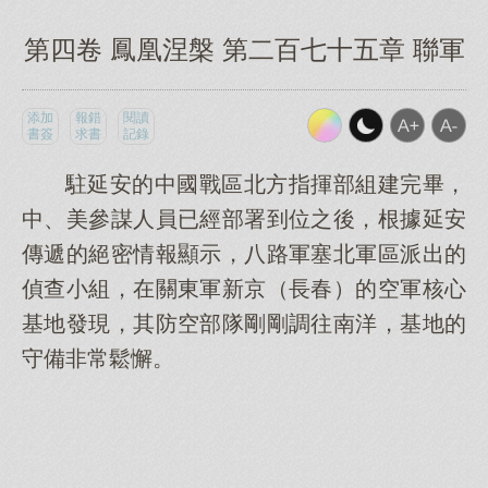
第四卷 鳳凰涅槃 第二百七十五章 聯軍
添加
報錯
閱讀
書簽
求書
記錄
駐延安的中國戰區北方指揮部組建完畢，
中、美參謀人員已經部署到位之後，根據延安
傳遞的絕密情報顯示，八路軍塞北軍區派出的
偵查小組，在關東軍新京（長春）的空軍核心
基地發現，其防空部隊剛剛調往南洋，基地的
守備非常鬆懈。