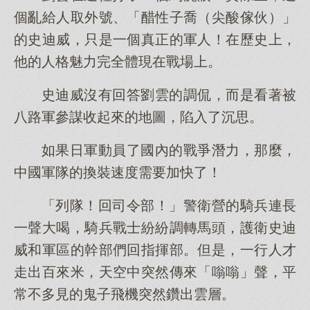
個亂給人取外號、「醋性子喬（尖酸傢伙）」
的史迪威，只是一個真正的軍人！在歷史上，
他的人格魅力完全體現在戰場上。
史迪威沒有回答劉雲的調侃，而是看著被
八路軍參謀收起來的地圖，陷入了沉思。
如果日軍動員了國內的戰爭潛力，那麼，
中國軍隊的換裝速度需要加快了！
「列隊！回司令部！」警衛營的騎兵連長
一聲大喝，騎兵戰士紛紛調轉馬頭，護衛史迪
威和軍區的幹部們回指揮部。但是，一行人才
走出百來米，天空中突然傳來「嗡嗡」聲，平
常不多見的鬼子飛機突然鑽出雲層。