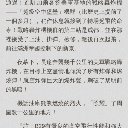
通過！進駐加爾各答美軍基地的戰略轟炸機
——「超級空中堡壘」機群（比歷史上提前了
一個多月），稍作休息就接到了轉場起飛的命
令！戰略轟炸機機群的第二站是成都，並在那
裡接受了上油、掛彈、檢修，隨後再次起飛，
前往滿洲帝國控制下的新京。
夜幕下，長途奔襲幾千公里的美軍戰略轟
炸機，在目標上空盡情地傾瀉了所有炸彈和燃
燒彈！航空炸彈巨大的爆炸聲，剌破了黎明前
的黑暗！
機話油庫熊熊燃燒的烈火，「照耀」了周
圍數十公里的地方！
『註：B29有優良的高空飛行性能和強大