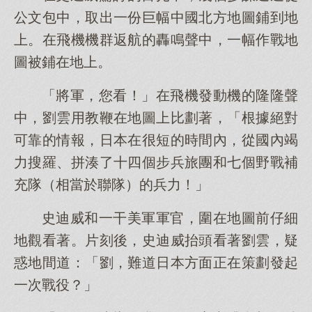
公文包中，取出一份巨幅中國北方地圖鋪到地
上。在飛機機群返航的轟鳴聲中，一幅作戰地
圖被鋪在地上。
「將軍，您看！」在飛機發動機的隆隆聲
中，劉雲用教鞭在地圖上比劃著，「根據絕對
可靠的情報，日本在很短的時間內，從國內竭
力搜羅、拼湊了十四個步兵旅團和七個野戰補
充隊（相當於聯隊）的兵力！」
史迪威和一干美軍軍官，圍在地圖前仔細
地觀看著。片刻後，史迪威抬頭看著劉雲，疑
惑地間道：「劉，難道日本方面正在策劃發起
一次戰役？」