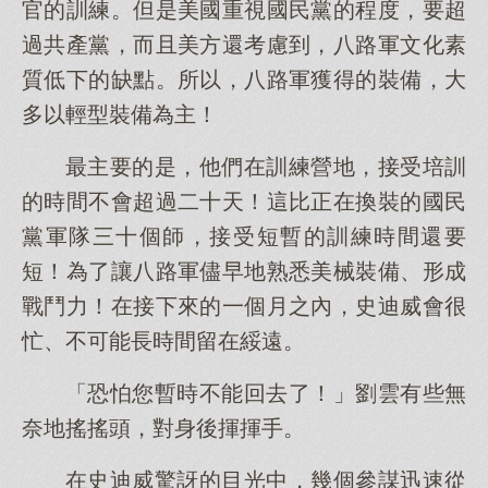
官的訓練。但是美國重視國民黨的程度，要超
過共產黨，而且美方還考慮到，八路軍文化素
質低下的缺點。所以，八路軍獲得的裝備，大
多以輕型裝備為主！
最主要的是，他們在訓練營地，接受培訓
的時間不會超過二十天！這比正在換裝的國民
黨軍隊三十個師，接受短暫的訓練時間還要
短！為了讓八路軍儘早地熟悉美械裝備、形成
戰鬥力！在接下來的一個月之內，史迪威會很
忙、不可能長時間留在綏遠。
「恐怕您暫時不能回去了！」劉雲有些無
奈地搖搖頭，對身後揮揮手。
在史迪威驚訝的目光中，幾個參謀迅速從