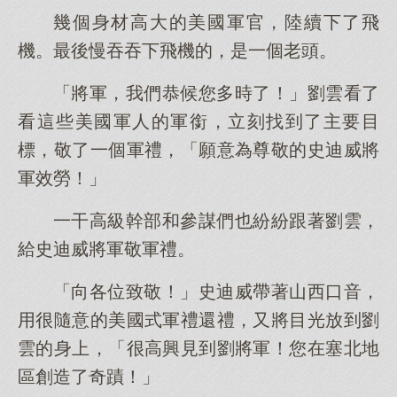
幾個身材高大的美國軍官，陸續下了飛
機。最後慢吞吞下飛機的，是一個老頭。
「將軍，我們恭候您多時了！」劉雲看了
看這些美國軍人的軍銜，立刻找到了主要目
標，敬了一個軍禮，「願意為尊敬的史迪威將
軍效勞！」
一干高級幹部和參謀們也紛紛跟著劉雲，
給史迪威將軍敬軍禮。
「向各位致敬！」史迪威帶著山西口音，
用很隨意的美國式軍禮還禮，又將目光放到劉
雲的身上，「很高興見到劉將軍！您在塞北地
區創造了奇蹟！」