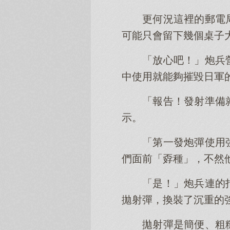
更何況這裡的郵電
可能只會留下幾個桌子
「放心吧！」炮兵
中使用就能夠摧毀日軍
「報告！發射準備
示。
「第一發炮彈使用
們面前「孬種」，不然
「是！」炮兵連的
拋射彈，換裝了沉重的
拋射彈是簡便、粗