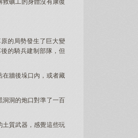
解救礦工的身體沒有康復
草原的局勢發生了巨大變
落後的騎兵建制部隊，但
站在牆後垛口內，或者藏
黑洞洞的炮口對準了一百
的土質武器，感覺這些玩