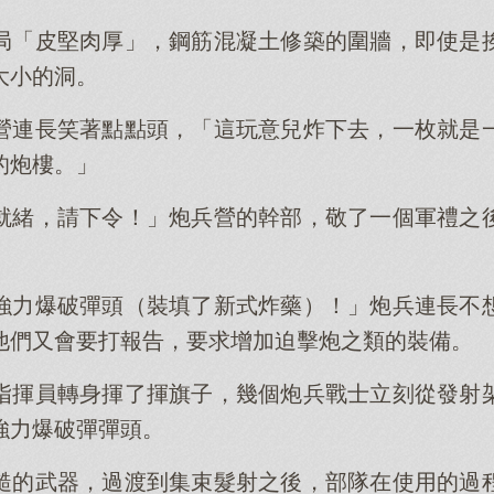
局「皮堅肉厚」，鋼筋混凝土修築的圍牆，即使是
大小的洞。
營連長笑著點點頭，「這玩意兒炸下去，一枚就是
的炮樓。」
就緒，請下令！」炮兵營的幹部，敬了一個軍禮之
強力爆破彈頭（裝填了新式炸藥）！」炮兵連長不
他們又會要打報告，要求增加迫擊炮之類的裝備。
指揮員轉身揮了揮旗子，幾個炮兵戰士立刻從發射
強力爆破彈彈頭。
糙的武器，過渡到集束髮射之後，部隊在使用的過