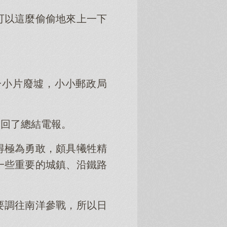
可以這麼偷偷地來上一下
」
一小片廢墟，小小郵政局
發回了總結電報。
得極為勇敢，頗具犧牲精
一些重要的城鎮、沿鐵路
要調往南洋參戰，所以日