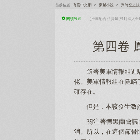
當前位置:
有度中文網
>
穿越小說
>
異時空之抗
閱讀
設置
（推薦配合 快捷鍵[F11] 進
第四卷 
隨著美軍情報組進
佬。美軍情報組在隱瞞
確存在。
但是，本該發生激
關注著德黑蘭會議
消。所以，在這個節骨