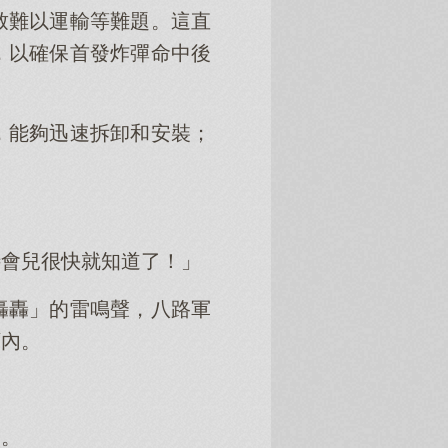
致難以運輸等難題。這直
，以確保首發炸彈命中後
，能夠迅速拆卸和安裝；
待會兒很快就知道了！」
轟轟」的雷鳴聲，八路軍
頸內。
局。