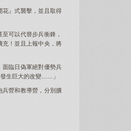
開花』式襲擊，並且取得
甚至可以代替步兵衝鋒，
擴充！並且上報中央，將
，面臨日偽軍絕對優勢兵
會發生巨大的改變……」
炮兵營和教導營，分別擴