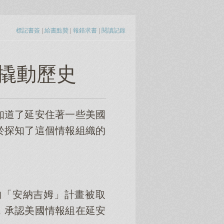
標記書簽
|
給書點贊
|
報錯求書
|
閱讀記錄
 撬動歷史
知道了延安住著一些美國
於探知了這個情報組織的
的「安納吉姆」計畫被取
，承認美國情報組在延安