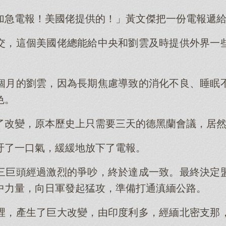
加急電報！美國佬提供的！」黃文傑把一份電報遞
交，這個美國佬總能給中央和劉雲及時提供外界一
個月的劉雲，因為長期焦慮導致的消化不良、睡眠
色。
了改變，原本歷史上只需要三天的德黑蘭會議，居
吁了一口氣，緩緩地放下了電報。
三巨頭經過激烈的爭吵，終於達成一致。最終決定
中力量，向日軍發起猛攻，準備打通滇緬公路。
裡，產生了巨大改變，由印度利多，經緬北密支那