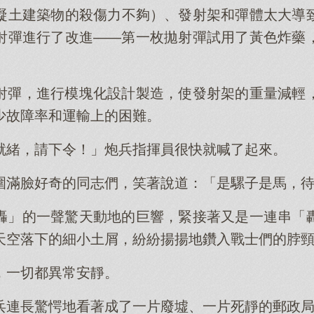
凝土建築物的殺傷力不夠）、發射架和彈體太大導
射彈進行了改進——第一枚拋射彈試用了黃色炸藥
射彈，進行模塊化設計製造，使發射架的重量減輕
少故障率和運輸上的困難。
就緒，請下令！」炮兵指揮員很快就喊了起來。
圍滿臉好奇的同志們，笑著說道：「是騾子是馬，
轟」的一聲驚天動地的巨響，緊接著又是一連串「
天空落下的細小土屑，紛紛揚揚地鑽入戰士們的脖
，一切都異常安靜。
兵連長驚愕地看著成了一片廢墟、一片死靜的郵政