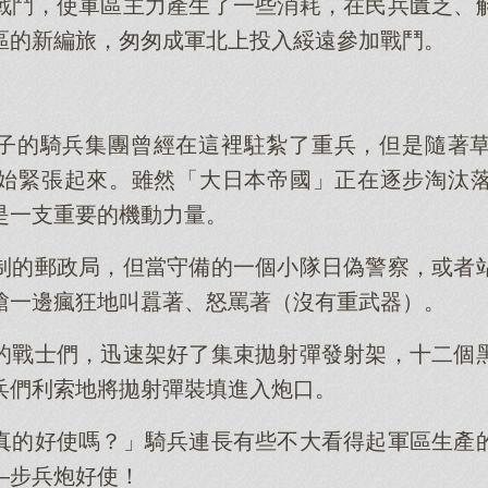
戰鬥，使軍區主力產生了一些消耗，在民兵匱乏、
區的新編旅，匆匆成軍北上投入綏遠參加戰鬥。
子的騎兵集團曾經在這裡駐紮了重兵，但是隨著
始緊張起來。雖然「大日本帝國」正在逐步淘汰
是一支重要的機動力量。
制的郵政局，但當守備的一個小隊日偽警察，或者
槍一邊瘋狂地叫囂著、怒罵著（沒有重武器）。
的戰士們，迅速架好了集束拋射彈發射架，十二個
兵們利索地將拋射彈裝填進入炮口。
真的好使嗎？」騎兵連長有些不大看得起軍區生產
—步兵炮好使！