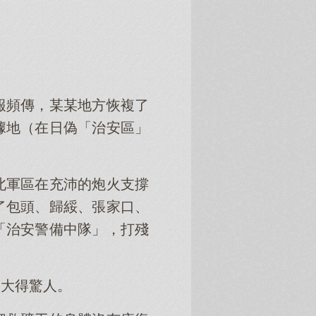
報頻傳，某某地方恢複了
據地（在日偽「治安區」
北軍區在充沛的炮火支撐
了包頭、歸綏、張家口、
「治安警備中隊」，打殘
力大得驚人。