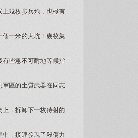
挨上幾枚步兵炮，也極有
一個一米的大坑！幾枚集
後有些急不可耐地等候指
想軍區的土質武器在同志
架上，拆卸下一枚待射的
程中，接連發現了殺傷力