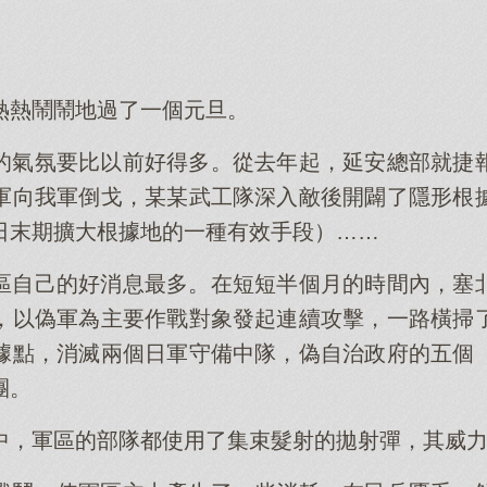
熱熱鬧鬧地過了一個元旦。
的氣氛要比以前好得多。從去年起，延安總部就捷
軍向我軍倒戈，某某武工隊深入敵後開闢了隱形根
日末期擴大根據地的一種有效手段）……
區自己的好消息最多。在短短半個月的時間內，塞
，以偽軍為主要作戰對象發起連續攻擊，一路橫掃
據點，消滅兩個日軍守備中隊，偽自治政府的五個
團。
中，軍區的部隊都使用了集束髮射的拋射彈，其威