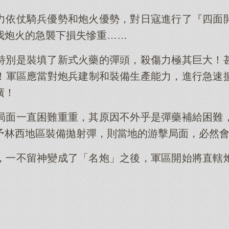
力依仗騎兵優勢和炮火優勢，對日寇進行了『四面
我炮火的急襲下損失慘重……
特別是裝填了新式火藥的彈頭，殺傷力極其巨大！
！軍區應當對炮兵建制和裝備生產能力，進行急速
廣！
局面一直困難重重，其原因不外乎是彈藥補給困難
予林西地區裝備拋射彈，則當地的游擊局面，必然
，一不留神變成了「名炮」之後，軍區開始將直轄