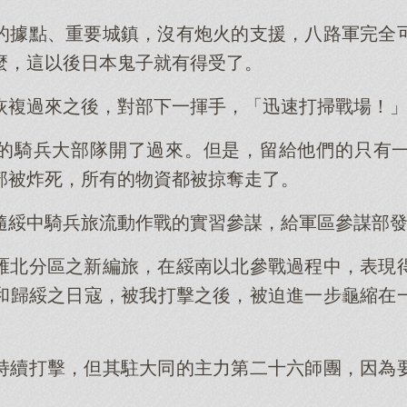
的據點、重要城鎮，沒有炮火的支援，八路軍完全
麼，這以後日本鬼子就有得受了。
恢複過來之後，對部下一揮手，「迅速打掃戰場！
的騎兵大部隊開了過來。但是，留給他們的只有
部被炸死，所有的物資都被掠奪走了。
隨綏中騎兵旅流動作戰的實習參謀，給軍區參謀部
雁北分區之新編旅，在綏南以北參戰過程中，表現
和歸綏之日寇，被我打擊之後，被迫進一步龜縮在
持續打擊，但其駐大同的主力第二十六師團，因為
。