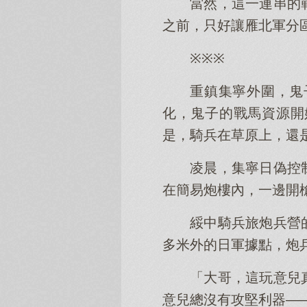
當然，這一連串的
之前，只好讓雁北軍分
※※※
重鎮集寧外圍，鬼
化，鬼子的戰馬資源開
是，騎兵在草原上，還
凌晨，集寧日偽控
在簡易炮樓內，一邊開
綏中騎兵旅炮兵營
多米外的日軍據點，炮
「大哥，這玩意兒
意兒總沒有攻堅利器—