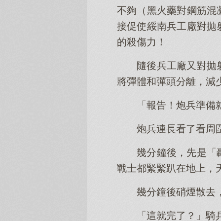
不夠（黑火藥對鋼筋混
接促使綏南兵工廠對拋
的殺傷力！
隨後兵工廠又對拋
將彈體和彈頭分離，減
「報告！炮兵準備
炮兵連長看了看周
幾分鐘後，先是「
戰士都緊緊趴在地上，
幾分鐘後硝煙散去
「這就完了？」騎