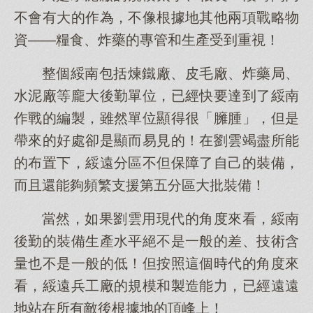
不會有大的作為，不像根據地其他兩項戰略物
資——糧食、炸藥的專管和生產受到重視！
整個綏南包括煉鐵廠、皮毛廠、炸藥局、
水泥廠等龐大後勤單位，已經快要達到了綏南
作戰的編製，雖然單位顯得很「臃腫」，但是
帶來的好處卻是顯而易見的！在劉雲竭盡所能
的布置下，綏遠分區不但保障了自己的裝備，
而且還能夠頻繁支援第五分區大批裝備！
當然，如果劉雲用現代的角度來看，綏南
後勤的裝備生產水平絕不是一般的差、技術含
量也不是一般的低！但按照這個時代的角度來
看，綏遠兵工廠的規模和製造能力，已經遠遠
地站在所有敵後根據地的頂峰上！