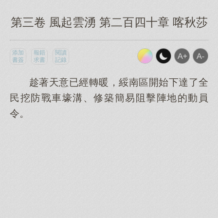
第三卷 風起雲湧 第二百四十章 喀秋莎
添加
報錯
閱讀
書簽
求書
記錄
趁著天意已經轉暖，綏南區開始下達了全
民挖防戰車壕溝、修築簡易阻擊陣地的動員
令。