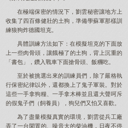
在極端保密的情況下，劉雲秘密讓地方上
收集了四百條健壯的土狗，準備學蘇軍那樣訓
練狼狗炸德國坦克。
具體訓練方法如下：在模擬坦克的下面放
上一些肉骨頭，讓餓極了的土狗，背上沉重的
「書包」，鑽入戰車下面搶骨頭、飯糰吃。
至於被挑選出來的訓練員們，除了嚴格執
行保密紀律以外，還都換上了鬼子軍裝。對於
這些一手拿狗糧、一手拿木棒並且還大聲呵斥
的假鬼子們（飼養員），狗兒們又怕又喜歡。
為了盡量模擬真實的環境，劉雲從兵工廠
弄了一台閑置的、噪音大的柴油機，日夜不停