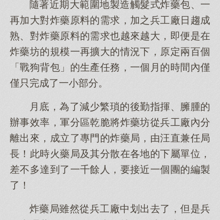
隨著近期大範圍地製造觸髮式炸藥包、一
再加大對炸藥原料的需求，加之兵工廠日趨成
熟、對炸藥原料的需求也越來越大，即便是在
炸藥坊的規模一再擴大的情況下，原定兩百個
「戰狗背包」的生產任務，一個月的時間內僅
僅只完成了一小部分。
月底，為了減少繁瑣的後勤指揮、臃腫的
辦事效率，軍分區乾脆將炸藥坊從兵工廠內分
離出來，成立了專門的炸藥局，由汪直兼任局
長！此時火藥局及其分散在各地的下屬單位，
差不多達到了一千餘人，要接近一個團的編製
了！
炸藥局雖然從兵工廠中划出去了，但是兵