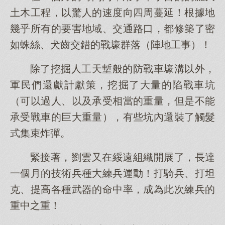
土木工程，以驚人的速度向四周蔓延！根據地
幾乎所有的要害地域、交通路口，都修築了密
如蛛絲、犬齒交錯的戰壕群落（陣地工事）！
除了挖掘人工天塹般的防戰車壕溝以外，
軍民們還獻計獻策，挖掘了大量的陷戰車坑
（可以過人、以及承受相當的重量，但是不能
承受戰車的巨大重量），有些坑內還裝了觸髮
式集束炸彈。
緊接著，劉雲又在綏遠組織開展了，長達
一個月的技術兵種大練兵運動！打騎兵、打坦
克、提高各種武器的命中率，成為此次練兵的
重中之重！