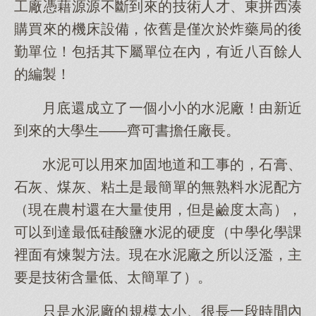
工廠憑藉源源不斷到來的技術人才、東拼西湊
購買來的機床設備，依舊是僅次於炸藥局的後
勤單位！包括其下屬單位在內，有近八百餘人
的編製！
月底還成立了一個小小的水泥廠！由新近
到來的大學生——齊可書擔任廠長。
水泥可以用來加固地道和工事的，石膏、
石灰、煤灰、粘土是最簡單的無熟料水泥配方
（現在農村還在大量使用，但是鹼度太高），
可以到達最低硅酸鹽水泥的硬度（中學化學課
裡面有煉製方法。現在水泥廠之所以泛濫，主
要是技術含量低、太簡單了）。
只是水泥廠的規模太小、很長一段時間內