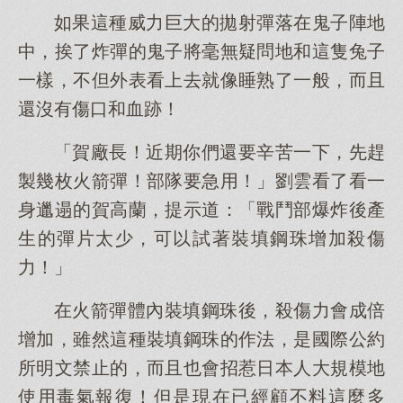
如果這種威力巨大的拋射彈落在鬼子陣地
中，挨了炸彈的鬼子將毫無疑問地和這隻兔子
一樣，不但外表看上去就像睡熟了一般，而且
還沒有傷口和血跡！
「賀廠長！近期你們還要辛苦一下，先趕
製幾枚火箭彈！部隊要急用！」劉雲看了看一
身邋遢的賀高蘭，提示道：「戰鬥部爆炸後產
生的彈片太少，可以試著裝填鋼珠增加殺傷
力！」
在火箭彈體內裝填鋼珠後，殺傷力會成倍
增加，雖然這種裝填鋼珠的作法，是國際公約
所明文禁止的，而且也會招惹日本人大規模地
使用毒氣報復！但是現在已經顧不料這麼多