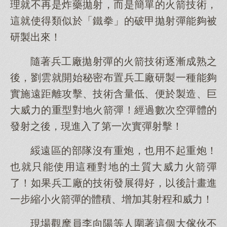
理就不再是炸藥拋射，而是簡單的火箭技術，
這就使得類似於「鐵拳」的破甲拋射彈能夠被
研製出來！
隨著兵工廠拋射彈的火箭技術逐漸成熟之
後，劉雲就開始秘密布置兵工廠研製一種能夠
實施遠距離攻擊、技術含量低、便於製造、巨
大威力的重型對地火箭彈！經過數次空彈體的
發射之後，現進入了第一次實彈射擊！
綏遠區的部隊沒有重炮，也用不起重炮！
也就只能使用這種對地的土質大威力火箭彈
了！如果兵工廠的技術發展得好，以後計畫進
一步縮小火箭彈的體積、增加其射程和威力！
現場觀摩員李向陽等人圍著這個大傢伙不