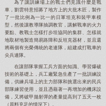
為了讓訓練場上的戰士們見識什麼是戰
車，劉雲特意招募了地方上的大批木匠，製作
了一批比例為一比一的日軍坦克和裝甲車模
型，然後讓教導隊抽調教官，講解戰車的火力
要點、教戰士怎樣打步坦協同的集群、怎樣就
地取材地製造簡易路障和反坦克器材，並且還
將兩個有光榮傳統的老連隊，組建成打戰車的
尖兵連隊。
在讓部隊掌握工兵方面的知識、學習爆破
技術的基礎上，兵工廠緊急生產了一批訓練設
備，供練兵場上的主力部隊和挑選出來的民兵
部隊練習使用，並且憑藉著一再增加的機床設
備，又將破甲拋射彈的產量提高到了五天一枚
（原料充足的情況下）。