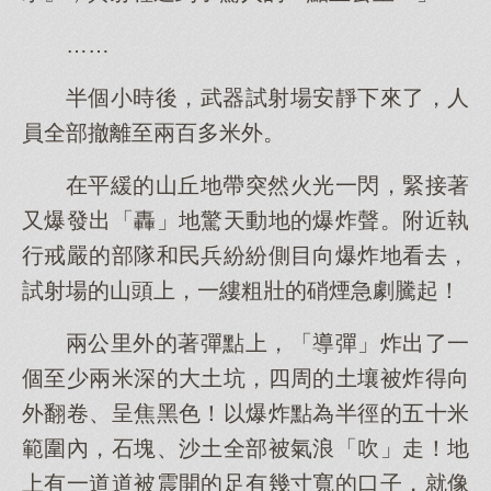
……
半個小時後，武器試射場安靜下來了，人
員全部撤離至兩百多米外。
在平緩的山丘地帶突然火光一閃，緊接著
又爆發出「轟」地驚天動地的爆炸聲。附近執
行戒嚴的部隊和民兵紛紛側目向爆炸地看去，
試射場的山頭上，一縷粗壯的硝煙急劇騰起！
兩公里外的著彈點上，「導彈」炸出了一
個至少兩米深的大土坑，四周的土壤被炸得向
外翻卷、呈焦黑色！以爆炸點為半徑的五十米
範圍內，石塊、沙土全部被氣浪「吹」走！地
上有一道道被震開的足有幾寸寬的口子，就像