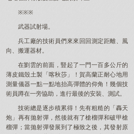
※※※
武器試射場。
兵工廠的技術員們來來回回測定距離、風
向、搬運器材。
在劉雲的前面，豎起了一門一百多公斤的
薄皮鐵殼土製「喀秋莎」！賀高蘭正耐心地用
測量儀器一點一點地抬高彈體的仰角！幾個技
術員蹲在一旁協助，進行最後的安裝、測試。
技術總是逐步積累得！先有粗糙的「轟天
炮」再有拋射彈，然後就有了槍榴彈和破甲槍
榴彈；當拋射彈發展到了極致之後，其發射原