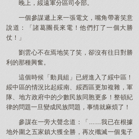
晚上，綏遠軍分區司令部。
一個參謀遞上來一張電文，嘴角帶著笑意
說道：「諸葛團長來電！他們打了一個大勝
仗！」
劉雲心不在焉地笑了笑，卻沒有往日對勝
利的那種興奮。
這個時候「動員組」已經進入了綏中區！
綏中區的情況比起綏南、綏西區更加複雜，軍
隊、地方政府中的少數民族同胞更多！整頓紀
律的問題一旦變成民族問題，事情就麻煩了！
參謀在一旁大聲念道：「……我已在根據
地外圍之五家鎮大獲全勝，再次殲滅一個鬼子