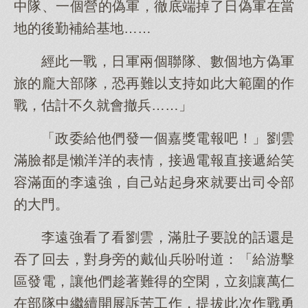
中隊、一個營的偽軍，徹底端掉了日偽軍在當
地的後勤補給基地……
經此一戰，日軍兩個聯隊、數個地方偽軍
旅的龐大部隊，恐再難以支持如此大範圍的作
戰，估計不久就會撤兵……」
「政委給他們發一個嘉獎電報吧！」劉雲
滿臉都是懶洋洋的表情，接過電報直接遞給笑
容滿面的李遠強，自己站起身來就要出司令部
的大門。
李遠強看了看劉雲，滿肚子要說的話還是
吞了回去，對身旁的戴仙兵吩咐道：「給游擊
區發電，讓他們趁著難得的空閑，立刻讓萬仁
在部隊中繼續開展訴苦工作，提拔此次作戰勇