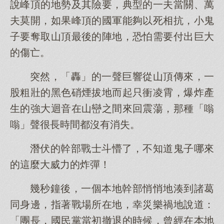
說峰頂的地勢及其險要，典型的一夫當關、萬
夫莫開，如果峰頂的國軍能夠以死相抗，小鬼
子要奪取山頂最後的陣地，恐怕需要付出巨大
的傷亡。
突然，「轟」的一聲巨響從山頂傳來，一
股粗壯的黑色硝煙拔地而起只衝凌霄，爆炸產
生的強大迴音在山巒之間來回震蕩，那種「嗡
嗡」聲很長時間都沒有消失。
潛伏的幹部戰士斗懵了，不知道鬼子哪來
的這麼大威力的炸彈！
幾秒鐘後，一個本地幹部悄悄地湊到諸葛
同身邊，指著戰場所在地，幸災樂禍地說道：
「團長，國民黨當初撤退的時候，曾經在本地