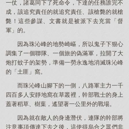
一仗，諸葛同下了死命令，下達的任務誰完不
成，該追究責任的就追究責任、該槍斃的就槍
斃！這些參謀、文書就是被派下去充當「督
軍」的。
因為珠沁峰的地勢崎嶇，所以鬼子下狠心
調集了一個聯隊、一個旅的偽滿軍，拉開了大
炮打蚊子的架勢，準備一勞永逸地消滅珠沁峰
的「土匪」窩。
而珠沁峰山腳下的一側，八路軍主力一千
四百多人安靜地窩在草叢裡，幹部戰士的身上
蓋著稻草、樹葉，遙望著一公里外的戰場。
因為就在敵人的身邊潛伏，連隊的幹部將
注意事項傳達下去之後，這使得烏合之眾們非