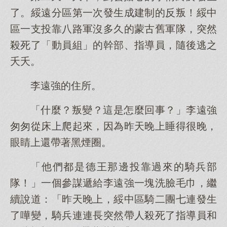
了。綏遠分區第一次發生成建制的反叛！綏中
區一支投靠八路軍沒多久的蒙古舊軍隊，突然
殺死了「動員組」的幹部、指導員，隨後逃之
夭夭。
李遠強的住所。
「什麼？叛變？這是怎麼回事？」李遠強
匆匆從床上爬起來，因為昨天晚上睡得很晚，
眼睛上還帶著黑煙圈。
「他們都是德王那邊投靠過來的騎兵部
隊！」一個參謀遞給李遠強一塊洗臉毛巾，繼
續說道：「昨天晚上，綏中區騎二團七連發生
了嘩變，騎兵連連長突然帶人殺死了指導員和