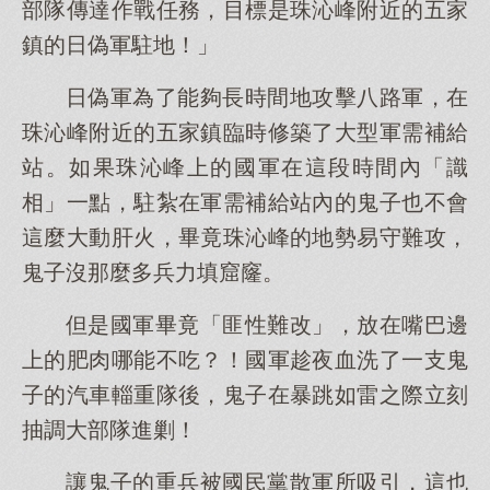
部隊傳達作戰任務，目標是珠沁峰附近的五家
鎮的日偽軍駐地！」
日偽軍為了能夠長時間地攻擊八路軍，在
珠沁峰附近的五家鎮臨時修築了大型軍需補給
站。如果珠沁峰上的國軍在這段時間內「識
相」一點，駐紮在軍需補給站內的鬼子也不會
這麼大動肝火，畢竟珠沁峰的地勢易守難攻，
鬼子沒那麼多兵力填窟窿。
但是國軍畢竟「匪性難改」，放在嘴巴邊
上的肥肉哪能不吃？！國軍趁夜血洗了一支鬼
子的汽車輜重隊後，鬼子在暴跳如雷之際立刻
抽調大部隊進剿！
讓鬼子的重兵被國民黨散軍所吸引，這也