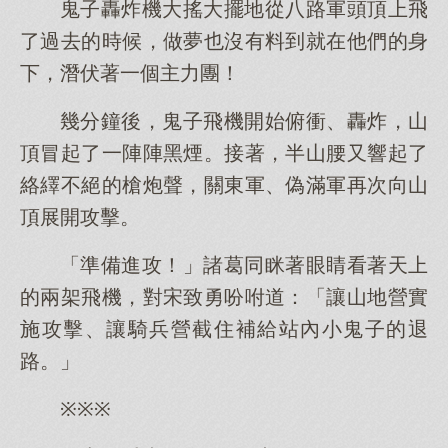
鬼子轟炸機大搖大擺地從八路軍頭頂上飛
了過去的時候，做夢也沒有料到就在他們的身
下，潛伏著一個主力團！
幾分鐘後，鬼子飛機開始俯衝、轟炸，山
頂冒起了一陣陣黑煙。接著，半山腰又響起了
絡繹不絕的槍炮聲，關東軍、偽滿軍再次向山
頂展開攻擊。
「準備進攻！」諸葛同眯著眼睛看著天上
的兩架飛機，對宋致勇吩咐道：「讓山地營實
施攻擊、讓騎兵營截住補給站內小鬼子的退
路。」
※※※