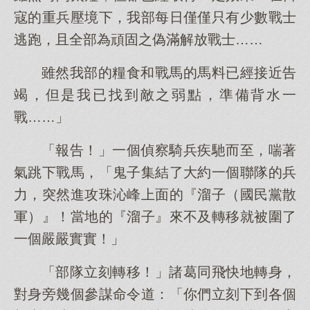
寇的重兵壓境下，我部每日僅僅只有少數戰士
逃跑，且全部為頑固之偽滿解放戰士……
雖然我部的糧食和戰馬的馬料已經接近告
竭，但是我已找到敵之弱點，準備背水一
戰……」
「報告！」一個偵察騎兵疾馳而至，喘著
氣跳下戰馬，「鬼子集結了大約一個聯隊的兵
力，突然進攻珠沁峰上面的『溜子（國民黨散
軍）』！當地的『溜子』來不及轉移就被圍了
一個嚴嚴實實！」
「部隊立刻轉移！」諸葛同飛快地轉身，
對身旁幾個參謀命令道：「你們立刻下到各個