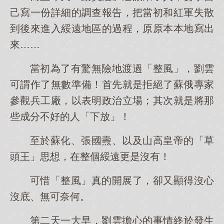
己寫一份詳細的調查報告，把當初和紅軍失散
到後來進入綏遠地區的過程，原原本本地寫出
來……
當初為了有驚無險地渡過「整風」，劉雲
可謂作了無數準備！首先就是拒絕了蘇俄專家
參觀兵工廠，以表明政治立場；其次就是將那
些成分不好的人「下放」！
至於蘇化、張國燾、以及山高皇帝的「草
頭王」思想，在整個綏遠更是沒有！
可惜「整風」真的開展了，卻又顯得沒心
沒底、無可奈何。
第二天一大早，劉雲擔心的事情終於發生