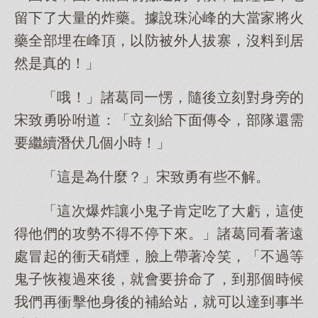
留下了大量的炸藥。據說珠沁峰的大當家將火
藥全部埋在峰頂，以防被外人拔寨，沒料到居
然是真的！」
「哦！」諸葛同一愣，隨後立刻對身旁的
宋致勇吩咐道：「立刻給下面傳令，部隊還需
要繼續潛伏几個小時！」
「這是為什麼？」宋致勇有些不解。
「這次爆炸讓小鬼子肯定吃了大虧，這使
得他們的攻勢不得不停下來。」諸葛同看著遠
處冒起的衝天硝煙，臉上帶著冷笑，「不過等
鬼子恢複過來後，就會要拚命了，到那個時候
我們再衝擊他身後的補給站，就可以達到事半