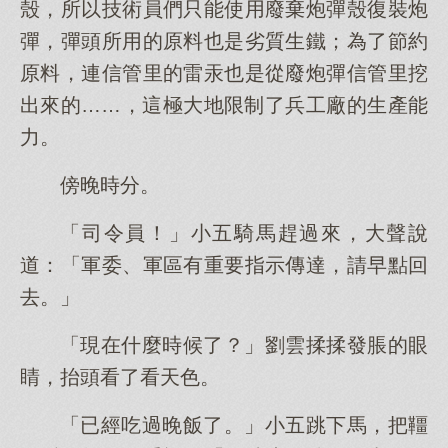
殼，所以技術員們只能使用廢棄炮彈殼復裝炮
彈，彈頭所用的原料也是劣質生鐵；為了節約
原料，連信管里的雷汞也是從廢炮彈信管里挖
出來的……，這極大地限制了兵工廠的生產能
力。
傍晚時分。
「司令員！」小五騎馬趕過來，大聲說
道：「軍委、軍區有重要指示傳達，請早點回
去。」
「現在什麼時候了？」劉雲揉揉發脹的眼
睛，抬頭看了看天色。
「已經吃過晚飯了。」小五跳下馬，把韁