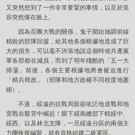
又突然想到了一件非常要緊的事情，以至於笑
容突然僵在臉上。
因為百團大戰的關係，鬼子開始抽調前線
精銳的部隊回援，給其他各個根據地造成了巨
大的損失，可以毫不誇張地說這個時候共產黨
軍各部都在減員，而到了明年殘酷的「五一大
掃蕩」前後，各個主要根據地將會被迫進行
「精兵簡政」（部隊和地方政權不同程度地萎
縮）。
不過，綏遠的抗戰局面卻依託地道戰和地
雷戰在艱苦中崛起！眼下綏南總部下轄綏中、
綏西、以及林北支隊，一旦綏遠分區的兩個主
力團恢複編製，就有資格組建二級軍區。