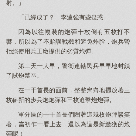
射。」
「已經成了？」李遠強有些疑惑。
因為以往複裝的炮彈十枚倒有五枚打不
響，所以為了不貽誤戰機和避免炸膛，炮兵營
拒絕使用兵工廠提供的劣質炮彈。
第二天一大早，警衛連轄民兵早早地封鎖
了試炮禁區。
在一干首長的面前，整整齊齊地擺放著三
枚嶄新的步兵炮炮彈和三枚迫擊炮炮彈。
軍分區的一干首長們圍著這幾枚炮彈談笑
著，當初乍一看上去，還以為這是新繳獲的炮
彈呢！