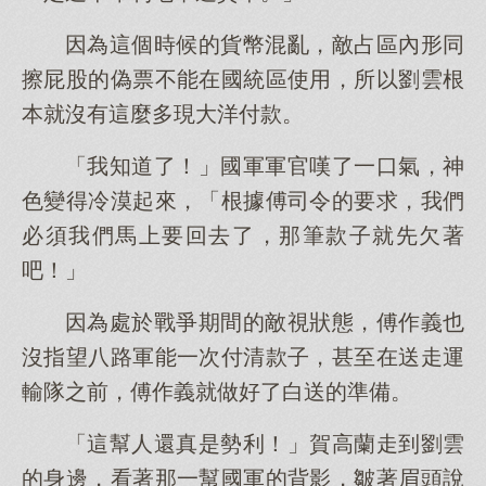
因為這個時候的貨幣混亂，敵占區內形同
擦屁股的偽票不能在國統區使用，所以劉雲根
本就沒有這麼多現大洋付款。
「我知道了！」國軍軍官嘆了一口氣，神
色變得冷漠起來，「根據傅司令的要求，我們
必須我們馬上要回去了，那筆款子就先欠著
吧！」
因為處於戰爭期間的敵視狀態，傅作義也
沒指望八路軍能一次付清款子，甚至在送走運
輸隊之前，傅作義就做好了白送的準備。
「這幫人還真是勢利！」賀高蘭走到劉雲
的身邊，看著那一幫國軍的背影，皺著眉頭說