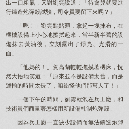
出一口粗氣，又對劉雲說道：「待會兒就要進
行鑄造炮彈殼試驗，司令員要留下來嗎？」
「嗯！」劉雲點點頭，拿起一塊抹布，在
機械設備上小心地擦拭起來，當半新半舊的設
備抹去黃油後，立刻露出了錚亮、光滑的一
面。
「他媽的！」賀高蘭輕輕撫摸著機床，恍
然大悟地笑道：「原來並不是設備太舊，而是
運輸的時間太長了，咱錯怪他們那幫人了！」
一個下午的時間，劉雲就泡在兵工廠，和
技術員們商量著怎樣用新設備軋制炮彈殼。
因為兵工廠一直缺少設備而無法鑄造炮彈