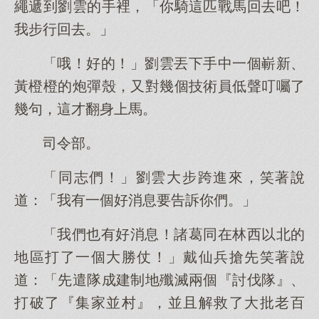
繩遞到劉雲的手裡，「你騎這匹戰馬回去吧！
我步行回去。」
「哦！好的！」劉雲丟下手中一個嶄新、
黃橙橙的炮彈殼，又對幾個技術員低聲叮囑了
幾句，這才翻身上馬。
司令部。
「同志們！」劉雲大步跨進來，笑著說
道：「我有一個好消息要告訴你們。」
「我們也有好消息！諸葛同在林西以北的
地區打了一個大勝仗！」戴仙兵搶先笑著說
道：「先遣隊成建制地殲滅兩個『討伐隊』、
打破了『集家並村』，並且解救了大批老百