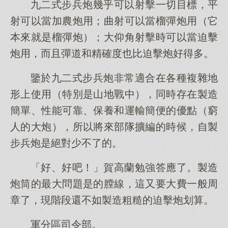
九二式步兵炮幾乎可以射擊一切目標，平
射可以當加農炮用；曲射可以當榴彈炮用（它
本來就是榴彈炮）；大仰角射擊時可以當迫擊
炮用，而且彈道和精確度也比迫擊炮好得多。
鑒於九二式步兵炮非常適合在各種複雜地
形上使用（特別是山地戰中），同時存在製造
簡單、性能可靠、保養和運輸簡便的優點（窮
人的大炮），所以將來部隊擴編的時候，自製
步兵炮是絕對少不了的。
「好、好吧！」賀高蘭勉強答應了。製造
炮筒的最大問題是的膛線，這又要大費一般周
章了，現階段還不如製造粗糙的迫擊炮划算。
軍分區司令部。