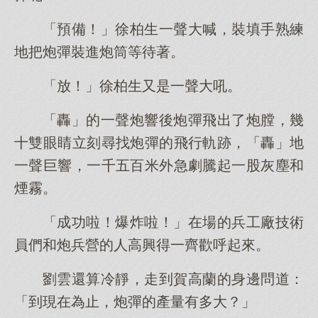
「預備！」徐柏生一聲大喊，裝填手熟練
地把炮彈裝進炮筒等待著。
「放！」徐柏生又是一聲大吼。
「轟」的一聲炮響後炮彈飛出了炮膛，幾
十雙眼睛立刻尋找炮彈的飛行軌跡，「轟」地
一聲巨響，一千五百米外急劇騰起一股灰塵和
煙霧。
「成功啦！爆炸啦！」在場的兵工廠技術
員們和炮兵營的人高興得一齊歡呼起來。
劉雲還算冷靜，走到賀高蘭的身邊問道：
「到現在為止，炮彈的產量有多大？」