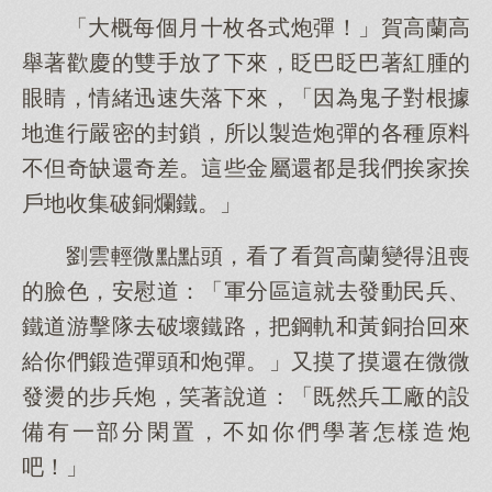
「大概每個月十枚各式炮彈！」賀高蘭高
舉著歡慶的雙手放了下來，眨巴眨巴著紅腫的
眼睛，情緒迅速失落下來，「因為鬼子對根據
地進行嚴密的封鎖，所以製造炮彈的各種原料
不但奇缺還奇差。這些金屬還都是我們挨家挨
戶地收集破銅爛鐵。」
劉雲輕微點點頭，看了看賀高蘭變得沮喪
的臉色，安慰道：「軍分區這就去發動民兵、
鐵道游擊隊去破壞鐵路，把鋼軌和黃銅抬回來
給你們鍛造彈頭和炮彈。」又摸了摸還在微微
發燙的步兵炮，笑著說道：「既然兵工廠的設
備有一部分閑置，不如你們學著怎樣造炮
吧！」