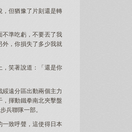
說，但猶豫了片刻還是轉
面不準吃虧，不要丟了我
另外，你損失了多少我就
上，笑著說道：「還是你
戰綏遠分區出動兩個主力
干，揮動鐵拳南北夾擊盤
立步兵聯隊一部。
的一致呼聲，這使得日本