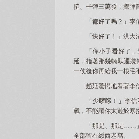
挺、子彈三萬發；擲彈
「都好了嗎？」李
「快好了！」洪大
「你小子看好了，
延，指著那幾輛馱運裝
一仗後你再給我一根毛
趙延驚愕地看著李
「少啰嗦！」李信
戰，不能讓你太過於寒
「那是、那是……
全部留在綏西老窩。