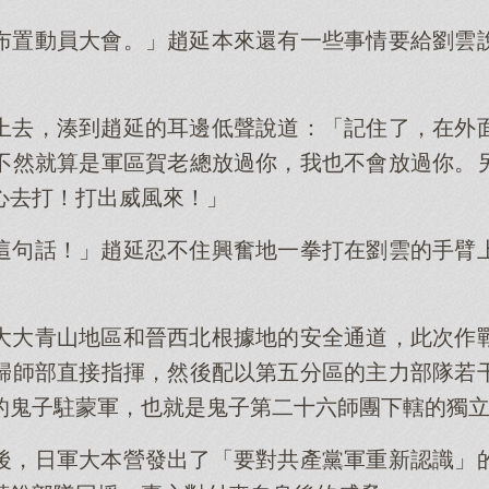
布置動員大會。」趙延本來還有一些事情要給劉雲
上去，湊到趙延的耳邊低聲說道：「記住了，在外
不然就算是軍區賀老總放過你，我也不會放過你。
心去打！打出威風來！」
這句話！」趙延忍不住興奮地一拳打在劉雲的手臂
大大青山地區和晉西北根據地的安全通道，此次作
歸師部直接指揮，然後配以第五分區的主力部隊若
的鬼子駐蒙軍，也就是鬼子第二十六師團下轄的獨
後，日軍大本營發出了「要對共產黨軍重新認識」