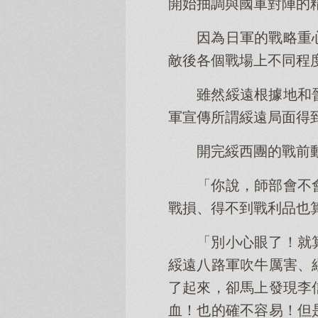
開始抽調與國軍對陣的
因為日軍的戰略重
敵後各個戰場上不同程
雖然綏遠根據地和
軍宣傳所謂綏遠局面得
開完綏西團的戰前
「你說，師部會不
戰損、得不到戰利品也
「別小心眼了！就
綏遠八路軍吹牛厲害、
了起來，卻馬上發現李
血！也的確不容易！但