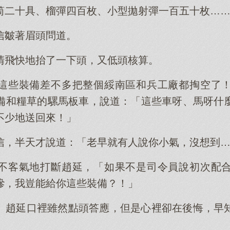
筒二十具、榴彈四百枚、小型拋射彈一百五十枚…
信皺著眉頭問道。
清飛快地抬了一下頭，又低頭核算。
這些裝備差不多把整個綏南區和兵工廠都掏空了
備和糧草的騾馬板車，說道：「這些車呀、馬呀什
不少地送回來！」
信，半天才說道：「老早就有人說你小氣，沒想到
不客氣地打斷趙延，「如果不是司令員說初次配
摻，我豈能給你這些裝備？！」
」趙延口裡雖然點頭答應，但是心裡卻在後悔，早