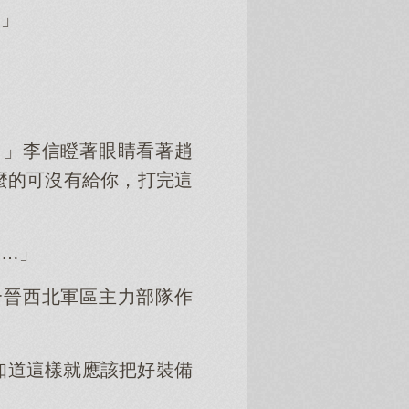
…」
！」李信瞪著眼睛看著趙
麼的可沒有給你，打完這
……」
合晉西北軍區主力部隊作
知道這樣就應該把好裝備