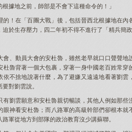
的根據地之前，師部是不會下這種命令的！」
理的！在「百團大戰」後，包括晉西北根據地在內
，迫於生存壓力，四二年初不得不進行了「精兵簡
大會、動員大會的安杜魯，雖然老早就口口聲聲地
安杜魯背著一個大包裹，穿著一身中國老百姓常穿
依依不捨地說著什麼，為了避嫌又遠遠地看著劉雲
話要對劉雲說。
只有劉雲願意和安杜魯親切暢談，其他人例如那些
的眼神看安杜魯；而八路軍的高級幹部們卻根本就
八路軍從地方到部隊的政治教育沒少講蘇聯。