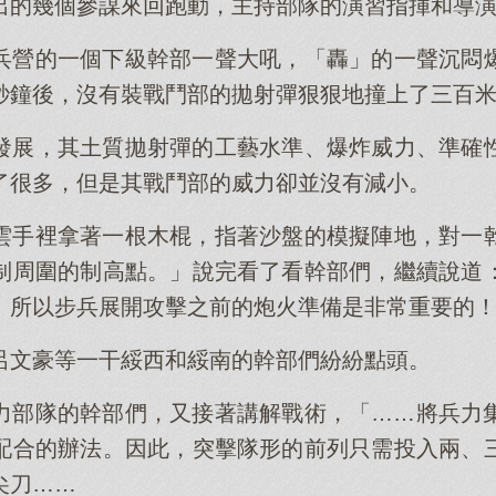
出的幾個參謀來回跑動，主持部隊的演習指揮和導
兵營的一個下級幹部一聲大吼，「轟」的一聲沉悶
秒鐘後，沒有裝戰鬥部的拋射彈狠狠地撞上了三百
發展，其土質拋射彈的工藝水準、爆炸威力、準確
了很多，但是其戰鬥部的威力卻並沒有減小。
雲手裡拿著一根木棍，指著沙盤的模擬陣地，對一
制周圍的制高點。」說完看了看幹部們，繼續說道
！所以步兵展開攻擊之前的炮火準備是非常重要的
呂文豪等一干綏西和綏南的幹部們紛紛點頭。
力部隊的幹部們，又接著講解戰術，「……將兵力
配合的辦法。因此，突擊隊形的前列只需投入兩、
尖刀……