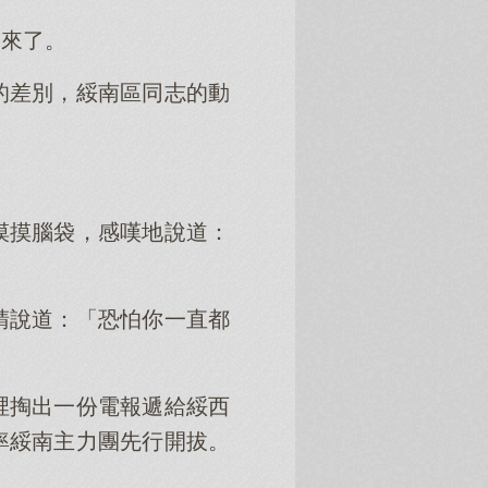
過來了。
的差別，綏南區同志的動
摸摸腦袋，感嘆地說道：
睛說道：「恐怕你一直都
裡掏出一份電報遞給綏西
率綏南主力團先行開拔。