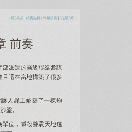
標記書簽
|
給書點贊
|
報錯求書
|
閱讀記錄
章 前奏
師部派遣的高級聯絡參謀
並且還在當地構築了很多
意讓人趕工修築了一棟炮
擬沙盤。
為單位，喊殺聲震天地進