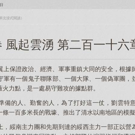
日
入全屏沈浸式閱讀）
 風起雲湧 第二百一十六
翼上保證政治、經濟、軍事重鎮大同的安全，根據
守軍有一個鬼子聯隊部、一個大隊、一個偽軍團，
蔽火力點，是一處易守難攻的據點群。
準備的人、勤奮的人，為了打好這一仗，劉雲特
一條一百多米長的戰壕、推出了清水以南地區的模
上，綏南主力團和先期到達的綏西主力一部正以營