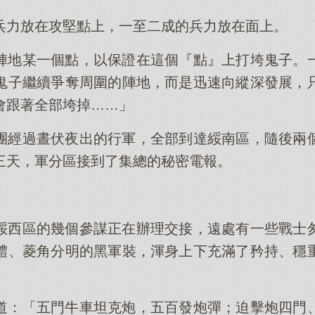
兵力放在攻堅點上，一至二成的兵力放在面上。
陣地某一個點，以保證在這個『點』上打垮鬼子。
鬼子繼續爭奪周圍的陣地，而是迅速向縱深發展，
會跟著全部垮掉……」
團經過晝伏夜出的行軍，全部到達綏南區，隨後兩
三天，軍分區接到了集總的秘密電報。
綏西區的幾個參謀正在辦理交接，遠處有一些戰士
體、菱角分明的黑軍裝，渾身上下充滿了矜持、穩
道：「五門牛車坦克炮，五百發炮彈；迫擊炮四門