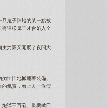
一旦鬼子陣地的某一點被
只有這樣鬼子才會陷入全
個主力團又開展了夜間大
匆匆忙忙地搬運著裝備。
重的氣質，看上去一派儒
、炮彈三百發、重機槍四