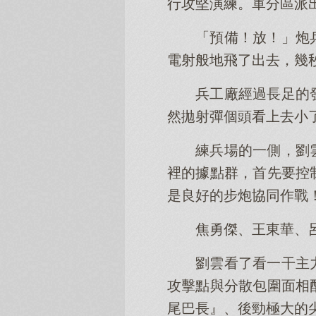
行攻堅演練。軍分區派
「預備！放！」炮
電射般地飛了出去，幾
兵工廠經過長足的
然拋射彈個頭看上去小
練兵場的一側，劉
裡的據點群，首先要控
是良好的步炮協同作戰
焦勇傑、王東華、
劉雲看了看一干主
攻擊點與分散包圍面相
尾巴長』、後勁極大的