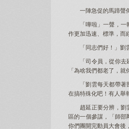
一陣急促的馬蹄聲
「嘩啦」一聲，一
作更加迅速、標準，而
「同志們好！」劉
「司令員，從你去
「為啥我們都老了，就
「劉雲每天都帶著
在搞特殊化吧！有人舉
趙延正要分辨，劉
區的一個參謀，「師部
你們團開完動員大會後