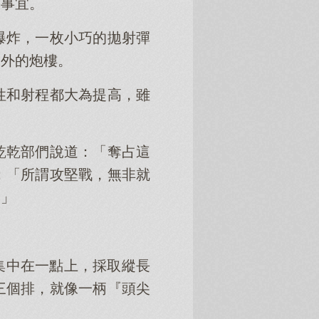
演事宜。
爆炸，一枚小巧的拋射彈
米外的炮樓。
性和射程都大為提高，雖
乾乾部們說道：「奪占這
：「所謂攻堅戰，無非就
！」
集中在一點上，採取縱長
三個排，就像一柄『頭尖