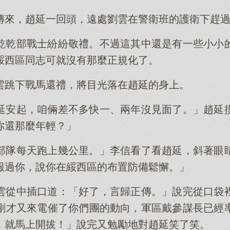
傳來，趙延一回頭，遠處劉雲在警衛班的護衛下趕
乾乾部戰士紛紛敬禮。不過這其中還是有一些小小
綏西區同志可就沒有那麼正規化了。
雲跳下戰馬還禮，將目光落在趙延的身上。
延安起，咱倆差不多快一、兩年沒見面了。」趙延
你還那麼年輕？」
部隊每天跑上幾公里。」李信看了看趙延，斜著眼
報過你，說你在綏西區的布置防備鬆懈。」
雲從中插口道：「好了，言歸正傳。」說完從口袋
剛才又來電催了你們團的動向，軍區戴參謀長已經
，就馬上開拔！」說完又勉勵地對趙延笑了笑。