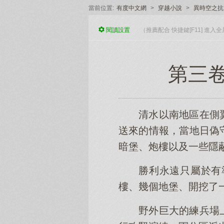
當前位置:
有度中文網
>
穿越小說
>
異時空之抗
閱讀
設置
（推薦配合 快捷鍵[F11] 進
第三卷
清水以南地區在側
送來的情報，當地日偽
暗堡、炮樓以及一些隱
勝利永遠只屬於有
樓、幾個地堡、開挖了
野外巨大的練兵場