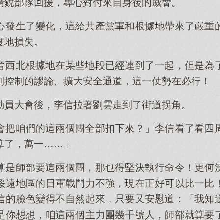
精銳部隊回援，專心對付來自身後的威脅。
心發生了變化，這給共產黨軍和根據地帶來了嚴重
度地損失。
晉西北根據地在某些地段已經連到了一起，但是為
到控制的謬論、擴大安全通道，這一仗勢在必行！
動員大會後，李信拉著劉雲走到了街道拐角。
會把咱們的這兩個團全部扣下來？」李信看了看四
算了，萬一……」
算是師部要這兩個團，那也得堅決執行命令！更何
綏遠地區的日軍戰鬥力不強，現在正好可以比一比
信的臉色變得不自然起來，只要又安慰道：「我知
是你想想，咱這兩個主力團幾千號人，師部就算要