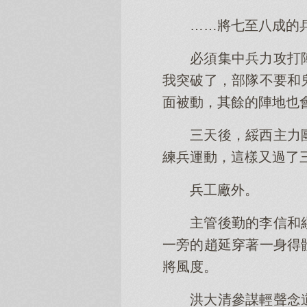
……將七至八成的
必須集中兵力攻打
我突破了，部隊不要和
面被動，其餘的陣地也
三天後，綏西主力
練兵運動，這樣又過了
兵工廠外。
主管後勤的李信和
一旁的趙延穿著一身得
將風度。
洪大清參謀輕聲念