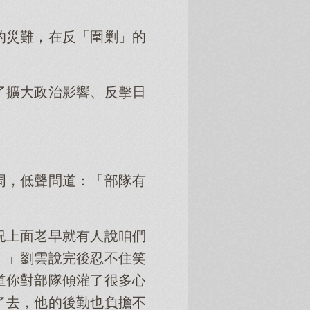
的災難，在反「圍剿」的
了擴大政治影響、反擊日
周，低聲問道：「部隊有
況上面老早就有人說咱們
！」劉雲說完後忍不住笑
道你對部隊傾灌了很多心
了去，他的後勤也負擔不