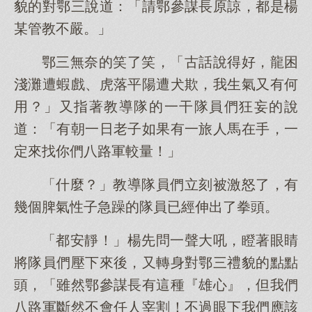
貌的對鄂三說道：「請鄂參謀長原諒，都是楊
某管教不嚴。」
鄂三無奈的笑了笑，「古話說得好，龍困
淺灘遭蝦戲、虎落平陽遭犬欺，我生氣又有何
用？」又指著教導隊的一干隊員們狂妄的說
道：「有朝一日老子如果有一旅人馬在手，一
定來找你們八路軍較量！」
「什麼？」教導隊員們立刻被激怒了，有
幾個脾氣性子急躁的隊員已經伸出了拳頭。
「都安靜！」楊先問一聲大吼，瞪著眼睛
將隊員們壓下來後，又轉身對鄂三禮貌的點點
頭，「雖然鄂參謀長有這種『雄心』，但我們
八路軍斷然不會任人宰割！不過眼下我們應該