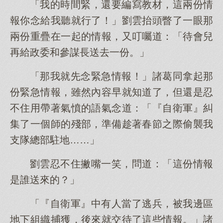
「我的時間緊，還要編寫教材，這兩份情
報你念給我聽就行了！」劉雲抬頭瞥了一眼那
兩份重疊在一起的情報，又叮囑道：「待會兒
再給政委和參謀長送去一份。」
「那我就先念緊急情報！」諸葛同拿起那
份緊急情報，雖然內容早就知道了，但還是忍
不住用帶著氣憤的語氣念道：「『自衛軍』糾
集了一個師的殘部，準備趁著春節之際偷襲我
支隊總部駐地……」
劉雲忍不住撇嘴一笑，問道：「這份情報
是誰送來的？」
「『自衛軍』中有人當了逃兵，被我邊區
地下組織捕獲，後來就交待了這些情報。」諸