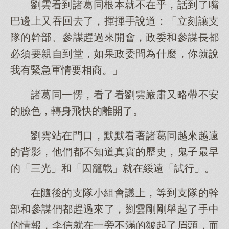
劉雲看到諸葛同根本就不在乎，話到了嘴
巴邊上又吞回去了，揮揮手說道：「立刻讓支
隊的幹部、參謀趕過來開會，政委和參謀長都
必須要親自到堂，如果政委問為什麼，你就說
我有緊急軍情要相商。」
諸葛同一愣，看了看劉雲嚴肅又略帶不安
的臉色，轉身飛快的離開了。
劉雲站在門口，默默看著諸葛同越來越遠
的背影，他們都不知道真實的歷史，鬼子最早
的「三光」和「囚籠戰」就在綏遠「試行」。
在隨後的支隊小組會議上，等到支隊的幹
部和參謀們都趕過來了，劉雲剛剛舉起了手中
的情報，李信就在一旁不滿的皺起了眉頭，而