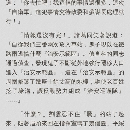
道：「你去忙吧！我這裡的事情還很多，這次
『自衛軍』進犯事情交待政委和參謀長處理就
行！」
「情報還沒有完！」諸葛同笑著說道：
「自從我們三番兩次攻入車站，鬼子現以在鐵
路兩邊搞什麼『治安示範區』。偵查科的同志
通過偵查，發現鬼子不斷從外地強行遷移人口
進入『治安示範區』，還在『治安示範區』的
周圍修築了幾座十餘丈高的炮樓，驅使老百姓
挖了壕溝，讓反動勢力組成『治安巡邏隊』
……」
「什麼？」劉雲忍不住「騰」的站了起
來，皺著眉頭來回在指揮室轉了幾個圈。平綏