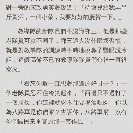
對一旁的宋致勇笑著說道：「待會兒給我弄半
斤黃酒，一個小菜，我要好好的慶賀一下。」
教導隊的新隊員們不認識鄂三，但是那些
老隊員可就不同了，鄂三這人沒什麼壞習慣，
就是對教導隊的訓練時不時地挑鼻子豎眼說冷
話，這讓高傲不已的教導隊隊員們心裡一直很
窩火。
「看來你還一直想著那邊的好日子？」一
個老隊員忍不住冷笑起來，「西邊只不過打了
一個勝仗，你這裡就忍不住要喝酒吃肉，你以
為八路軍是你們家？告訴你，八路軍窮，沒有
你們國民黨軍官的那一套作風！」