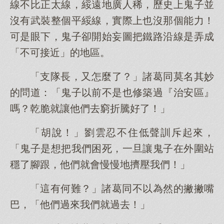
線不比正太線，綏遠地廣人稀，歷史上鬼子並
沒有武裝整個平綏線，實際上也沒那個能力！
可是眼下，鬼子卻開始妄圖把鐵路沿線是弄成
「不可接近」的地區。
「支隊長，又怎麼了？」諸葛同莫名其妙
的問道：「鬼子以前不是也修築過『治安區』
嗎？乾脆就讓他們去窮折騰好了！」
「胡說！」劉雲忍不住低聲訓斥起來，
「鬼子是想把我們困死，一旦讓鬼子在外圍站
穩了腳跟，他們就會慢慢地擠壓我們！」
「這有何難？」諸葛同不以為然的撇撇嘴
巴，「他們過來我們就過去！」