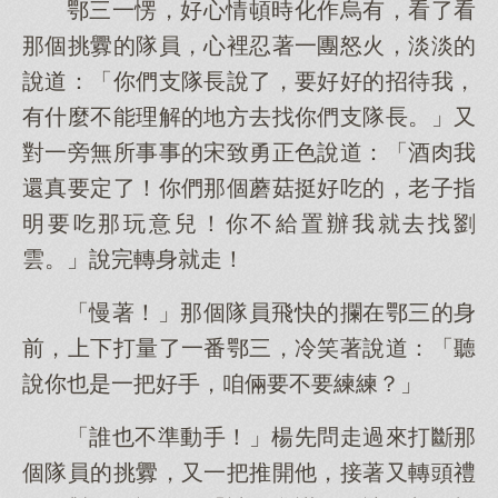
鄂三一愣，好心情頓時化作烏有，看了看
那個挑釁的隊員，心裡忍著一團怒火，淡淡的
說道：「你們支隊長說了，要好好的招待我，
有什麼不能理解的地方去找你們支隊長。」又
對一旁無所事事的宋致勇正色說道：「酒肉我
還真要定了！你們那個蘑菇挺好吃的，老子指
明要吃那玩意兒！你不給置辦我就去找劉
雲。」說完轉身就走！
「慢著！」那個隊員飛快的攔在鄂三的身
前，上下打量了一番鄂三，冷笑著說道：「聽
說你也是一把好手，咱倆要不要練練？」
「誰也不準動手！」楊先問走過來打斷那
個隊員的挑釁，又一把推開他，接著又轉頭禮