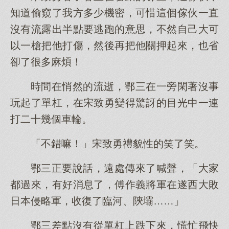
知道偷窺了我方多少機密，可惜這個傢伙一直
沒有流露出半點要逃跑的意思，不然自己大可
以一槍把他打傷，然後再把他關押起來，也省
卻了很多麻煩！
時間在悄然的流逝，鄂三在一旁閑著沒事
玩起了單杠，在宋致勇變得驚訝的目光中一連
打二十幾個車輪。
「不錯嘛！」宋致勇禮貌性的笑了笑。
鄂三正要說話，遠處傳來了喊聲，「大家
都過來，有好消息了，傅作義將軍在遂西大敗
日本侵略軍，收復了臨河、陝壩……」
鄂三差點沒有從單杠上跌下來，慌忙飛快