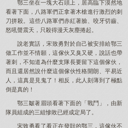
鄂三坐在一塊大石頭上，居高臨下漠然地
看著下面，八路軍們正拿著木槍進行激烈的刺
刀拼殺。這些八路軍們赤紅著臉、咬牙切齒、
怒吼聲震天，只殺得漫天灰塵捲起。
說老實話，宋致勇對於自己被安排給鄂三
做工作並不情願，這傢伙又臭又硬，說話也帶
著刺，不知道為什麼支隊長要留下這個傢伙，
而且還居然說什麼這個傢伙性格開朗、平易近
人，這真是見鬼了！相反，此人刻薄到了極點
倒是真的！
鄂三皺著眉頭看著下面的「戰鬥」，由新
隊員組成的三組慘敗已經成定局了。
宋致勇看了看正在發獃的鄂三，這傢伙不