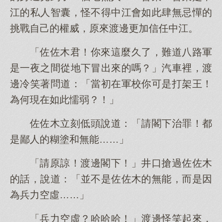
江的私人智囊，怪不得中江會如此肆無忌憚的
挑戰自己的權威，原來渡邊更加信任中江。
「佐佐木君！你來這麼久了，難道八路軍
是一夜之間從地下冒出來的嗎？」汽車裡，渡
邊冷笑著問道：「當初在軍校你可是打架王！
為何現在如此懦弱？！」
佐佐木立刻低頭說道：「請閣下治罪！都
是鄙人的糊塗和無能……」
「請原諒！渡邊閣下！」井口搶過佐佐木
的話，說道：「並不是佐佐木的無能，而是因
為兵力空虛……」
「兵力空虛？哈哈哈！」渡邊怪笑起來，