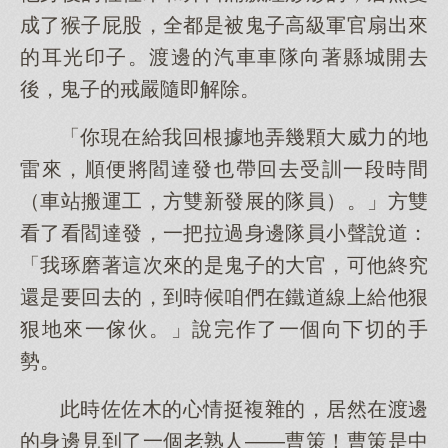
成了猴子屁股，全都是被鬼子高級軍官扇出來
的耳光印子。渡邊的汽車車隊向著縣城開去
後，鬼子的戒嚴隨即解除。
「你現在給我回根據地弄幾顆大威力的地
雷來，順便將閻達發也帶回去受訓一段時間
（車站搬運工，方雙新發展的隊員）。」方雙
看了看閻達發，一把拉過身邊隊員小聲說道：
「我琢磨著這次來的是鬼子的大官，可他終究
還是要回去的，到時候咱們在鐵道線上給他狠
狠地來一傢伙。」說完作了一個向下切的手
勢。
此時佐佐木的心情挺複雜的，居然在渡邊
的身邊見到了一個老熟人——曹策！曹策是中