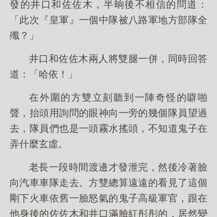
發的井口和佐佐木，半晌後不相信的問道：
「此次『皇軍』一個中隊被八路軍地方部隊全
殲？」
井口和佐佐木兩人將雙腿一併，同時回答
道：「哈依！」
在外圍的方雙立刻聽到一陣奇怪的噼啪
聲，抬頭用詢問的眼神向一旁的幾個隊員望過
去，隊員們也是一頭霧水搖頭，不知道鬼子在
弄什麼玄虛。
老長一段時間渡邊才發泄完，然後冷著臉
向汽車車隊走去。方雙總算遠遠的看見了這個
剛下火車依舊一臉怒氣的鬼子高級軍官，跟在
他身後的佐佐木和井口滿臉紅彤彤的，居然變