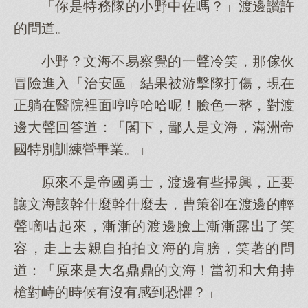
「你是特務隊的小野中佐嗎？」渡邊讚許
的問道。
小野？文海不易察覺的一聲冷笑，那傢伙
冒險進入「治安區」結果被游擊隊打傷，現在
正躺在醫院裡面哼哼哈哈呢！臉色一整，對渡
邊大聲回答道：「閣下，鄙人是文海，滿洲帝
國特別訓練營畢業。」
原來不是帝國勇士，渡邊有些掃興，正要
讓文海該幹什麼幹什麼去，曹策卻在渡邊的輕
聲嘀咕起來，漸漸的渡邊臉上漸漸露出了笑
容，走上去親自拍拍文海的肩膀，笑著的問
道：「原來是大名鼎鼎的文海！當初和大角持
槍對峙的時候有沒有感到恐懼？」