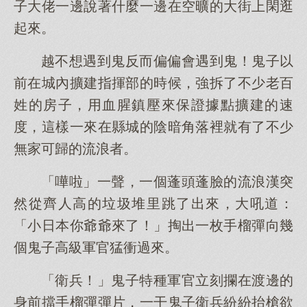
子大佬一邊說著什麼一邊在空曠的大街上閑逛
起來。
越不想遇到鬼反而偏偏會遇到鬼！鬼子以
前在城內擴建指揮部的時候，強拆了不少老百
姓的房子，用血腥鎮壓來保證據點擴建的速
度，這樣一來在縣城的陰暗角落裡就有了不少
無家可歸的流浪者。
「嘩啦」一聲，一個蓬頭蓬臉的流浪漢突
然從齊人高的垃圾堆里跳了出來，大吼道：
「小日本你爺爺來了！」掏出一枚手榴彈向幾
個鬼子高級軍官猛衝過來。
「衛兵！」鬼子特種軍官立刻攔在渡邊的
身前擋手榴彈彈片，一干鬼子衛兵紛紛抬槍欲