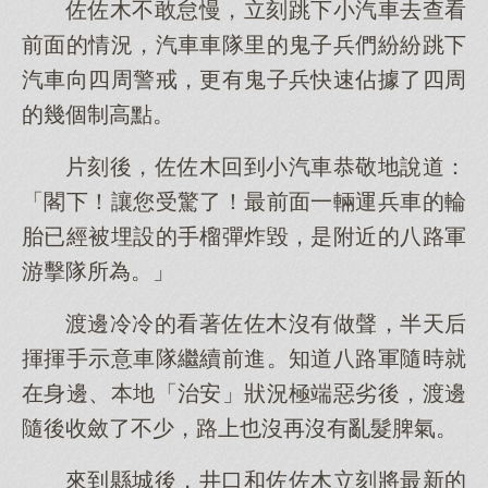
佐佐木不敢怠慢，立刻跳下小汽車去查看
前面的情況，汽車車隊里的鬼子兵們紛紛跳下
汽車向四周警戒，更有鬼子兵快速佔據了四周
的幾個制高點。
片刻後，佐佐木回到小汽車恭敬地說道：
「閣下！讓您受驚了！最前面一輛運兵車的輪
胎已經被埋設的手榴彈炸毀，是附近的八路軍
游擊隊所為。」
渡邊冷冷的看著佐佐木沒有做聲，半天后
揮揮手示意車隊繼續前進。知道八路軍隨時就
在身邊、本地「治安」狀況極端惡劣後，渡邊
隨後收斂了不少，路上也沒再沒有亂髮脾氣。
來到縣城後，井口和佐佐木立刻將最新的