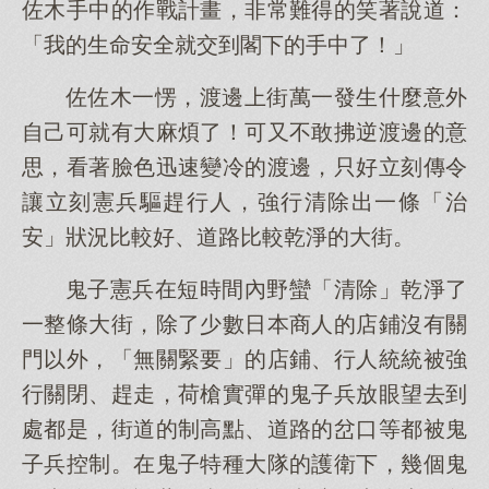
佐木手中的作戰計畫，非常難得的笑著說道：
「我的生命安全就交到閣下的手中了！」
佐佐木一愣，渡邊上街萬一發生什麼意外
自己可就有大麻煩了！可又不敢拂逆渡邊的意
思，看著臉色迅速變冷的渡邊，只好立刻傳令
讓立刻憲兵驅趕行人，強行清除出一條「治
安」狀況比較好、道路比較乾淨的大街。
鬼子憲兵在短時間內野蠻「清除」乾淨了
一整條大街，除了少數日本商人的店鋪沒有關
門以外，「無關緊要」的店鋪、行人統統被強
行關閉、趕走，荷槍實彈的鬼子兵放眼望去到
處都是，街道的制高點、道路的岔口等都被鬼
子兵控制。在鬼子特種大隊的護衛下，幾個鬼