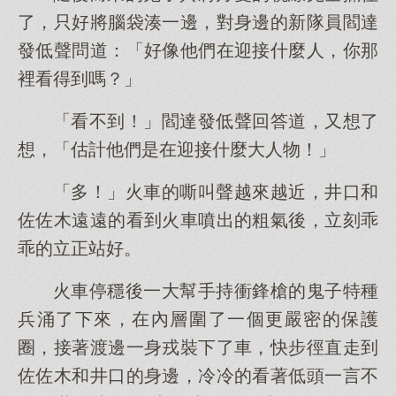
了，只好將腦袋湊一邊，對身邊的新隊員閻達
發低聲問道：「好像他們在迎接什麼人，你那
裡看得到嗎？」
「看不到！」閻達發低聲回答道，又想了
想，「估計他們是在迎接什麼大人物！」
「多！」火車的嘶叫聲越來越近，井口和
佐佐木遠遠的看到火車噴出的粗氣後，立刻乖
乖的立正站好。
火車停穩後一大幫手持衝鋒槍的鬼子特種
兵涌了下來，在內層圍了一個更嚴密的保護
圈，接著渡邊一身戎裝下了車，快步徑直走到
佐佐木和井口的身邊，冷冷的看著低頭一言不