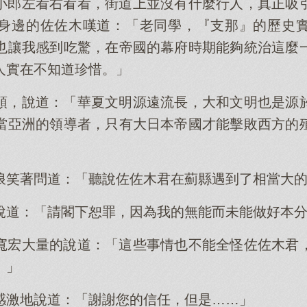
小郎左看右看看，街道上並沒有什麼行人，真正吸
身邊的佐佐木嘆道：「老同學，『支那』的歷史
也讓我感到吃驚，在帝國的幕府時期能夠統治這麼
人實在不知道珍惜。」
頭，說道：「華夏文明源遠流長，大和文明也是源
當亞洲的領導者，只有大日本帝國才能擊敗西方的
浪笑著問道：「聽說佐佐木君在薊縣遇到了相當大
說道：「請閣下恕罪，因為我的無能而未能做好本
寬宏大量的說道：「這些事情也不能全怪佐佐木君
。」
感激地說道：「謝謝您的信任，但是……」