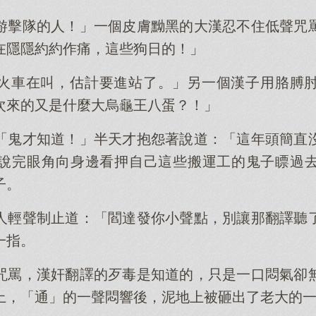
游擊隊的人！」一個皮膚黝黑的大漢忍不住低聲咒
在隱隱約約作痛，這些狗日的！」
火車在叫，估計要進站了。」另一個漢子用胳膊
次來的又是什麼大烏龜王八蛋？！」
「鬼才知道！」半天才抱怨著說道：「這年頭簡直
說完眼角向身邊看押自己這些搬運工的鬼子瞟過
子。
人輕聲制止道：「閻達發你小聲點，別讓那翻譯聽
一指。
咒罵，漢奸翻譯的歹毒是知道的，只是一口悶氣卻
上，「通」的一聲悶響後，泥地上被砸出了老大的