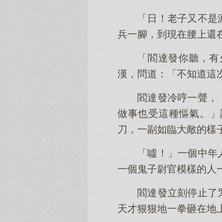
「日！老子又不是
兵一腳，到現在腰上還
「閻達發你聽，有
漢，問道：「不知道這
閻達發冷哼一聲，
做事也受這種慪氣。」
刀，一副如臨大敵的樣
「噓！」一個中年
一個鬼子尉官模樣的人
閻達發立刻停止了
天才狠狠地一拳砸在地