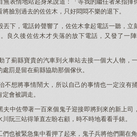
目無表情地站起身來說道：「等我的繼任者來指揮
看將臉別過去的佐佐木，只好悶悶不樂的退下。
股丟下，電話鈴聲響了，佐佐木拿起電話一聽，立
怒。良久後佐佐木才失落的放下電話，又發了一陣
動了薊縣寶貴的汽車到火車站去接一個大人物，
的處罰是留在薊縣協助那個傢伙。
治不想將事情鬧大，所以自己的事情也一定沒有
肯定會被調走。
黑夫中佐帶著一百來個鬼子迎接即將到來的新上司
水川阮三站得筆直左盼右顧，時不時地看看手錶。
工們也被緊急集中看押了起來，鬼子兵將他們圍在