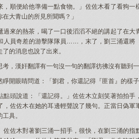
來，順便給他準備一點食物。」佐佐木看了看狗一
你在大青山的所見所聞嗎？」
遞過來的熱茶，喝了一口後滔滔不絕的講起了在大
和人員奇差的游擊隊隊員……，末了，劉三涌還將
走了的消息也說了出來。
思考，漢奸翻譯有一句沒一句的翻譯彷彿沒有聽到
然睜開眼睛問道：「劉君，你還記得『匪首』的樣
點點頭說道：「還記得。」佐佐木立刻笑著拍拍手
了，佐佐木在她的耳邊輕聲說了幾句。正當日偽軍
的工具。
」佐佐木對著劉三涌一招手，很快，在劉三涌的指