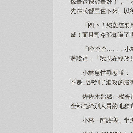
像畫很快被畫好了，「
先在兵營里住下來，以
「閣下！您難道要
威！而且司令部知道了
「哈哈哈……，小
著說道：「我現在終於
小林急忙勸慰道：
不是已經到了進攻的最
佐佐木點燃一根香
全部亮給別人看的地步
小林一陣語塞，半