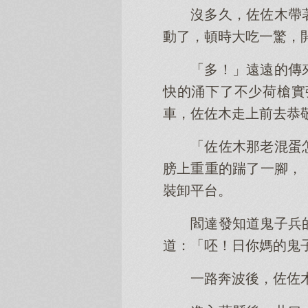
沒多久，佐佐木帶
動了，頓時大吃一驚，
「多！」遠遠的傳
快的涌下了不少荷槍實
車，佐佐木走上前去恭
「佐佐木那老混蛋
膀上重重的踹了一腳，
裝卸平台。
閻達發知道鬼子兵
道：「呸！日你媽的鬼
一路奔波後，佐佐