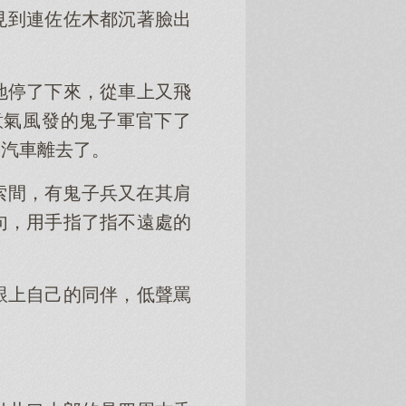
見到連佐佐木都沉著臉出
地停了下來，從車上又飛
意氣風發的鬼子軍官下了
了汽車離去了。
索間，有鬼子兵又在其肩
句，用手指了指不遠處的
跟上自己的同伴，低聲罵