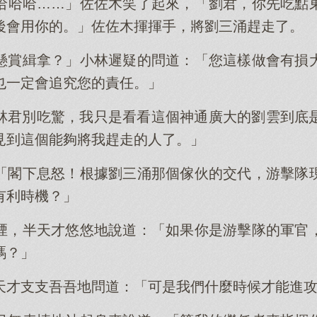
哈哈哈……」佐佐木笑了起來，「劉君，你先吃點
後會用你的。」佐佐木揮揮手，將劉三涌趕走了。
懸賞緝拿？」小林遲疑的問道：「您這樣做會有損
也一定會追究您的責任。」
林君別吃驚，我只是看看這個神通廣大的劉雲到底
見到這個能夠將我趕走的人了。」
「閣下息怒！根據劉三涌那個傢伙的交代，游擊隊
有利時機？」
煙，半天才悠悠地說道：「如果你是游擊隊的軍官
嗎？」
天才支支吾吾地問道：「可是我們什麼時候才能進