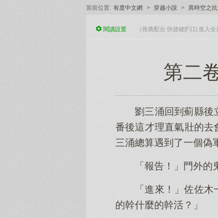
當前位置:
有度中文網
>
穿越小說
>
異時空之抗
閱讀
設置
（推薦配合 快捷鍵[F11] 進
第二卷
劉三涌回到薊縣後
番後這才理直氣壯的去
三涌總算遇到了一個偽
「報告！」門外的
「進來！」佐佐木
的幹什麼的幹活？」