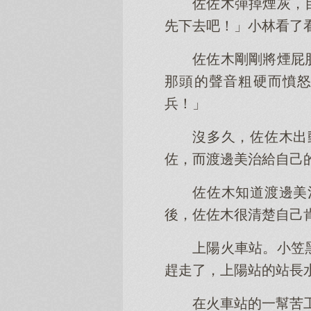
佐佐木彈掉煙灰，
先下去吧！」小林看了
佐佐木剛剛將煙屁
那頭的聲音粗硬而憤
兵！」
沒多久，佐佐木出
佐，而渡邊美治給自己
佐佐木知道渡邊美
後，佐佐木很清楚自己
上陽火車站。小笠
趕走了，上陽站的站長
在火車站的一幫苦