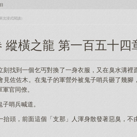
日
入全屏沈浸式閱讀）
 縱橫之龍 第一百五十四
立刻找到一個乞丐對換了一身衣服，又在臭水溝裡
會見佐佐木。在鬼子的軍營外被鬼子哨兵砸了幾腳
軍軍官同僚。
鬼子哨兵喊道。
一抬頭，前面這個「支那」人渾身散發著惡臭，不