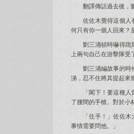
翻譯傳話過去後，
佐佐木覺得這個人
何只有你一個人回來？
劉三涌頓時嚇得跪
上兩句自己在游擊隊受
劉三涌編故事的時
涕，忍不住將其提起來
「閣下！要這種人
了腰間的手槍。對於小
「住手！」佐佐木
事情需要問他。」