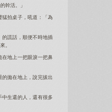
涌的幹活。」
聲猛拍桌子，吼道：「為
」的謊話，順便不時地插
起來。
跪在地上一把眼淚一把鼻
重的拋在地上，說完拔出
！
手中生還的人，還有很多