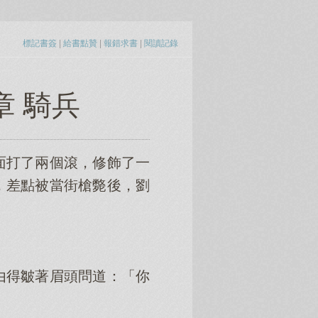
標記書簽
|
給書點贊
|
報錯求書
|
閱讀記錄
章 騎兵
面打了兩個滾，修飾了一
，差點被當街槍斃後，劉
由得皺著眉頭問道：「你