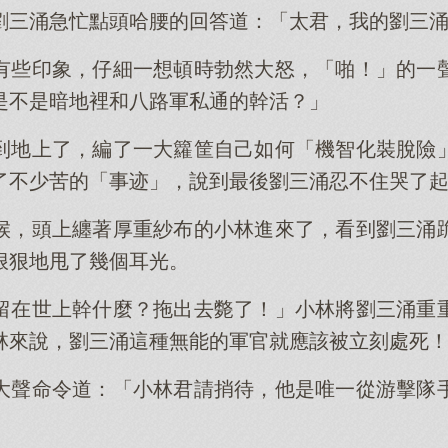
劉三涌急忙點頭哈腰的回答道：「太君，我的劉三
有些印象，仔細一想頓時勃然大怒，「啪！」的一
是不是暗地裡和八路軍私通的幹活？」
到地上了，編了一大籮筐自己如何「機智化裝脫險
了不少苦的「事迹」，說到最後劉三涌忍不住哭了
候，頭上纏著厚重紗布的小林進來了，看到劉三涌
狠狠地甩了幾個耳光。
留在世上幹什麼？拖出去斃了！」小林將劉三涌重
林來說，劉三涌這種無能的軍官就應該被立刻處死
大聲命令道：「小林君請捎待，他是唯一從游擊隊