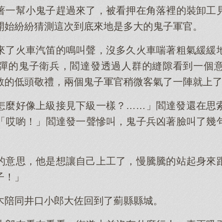
著一幫小鬼子趕過來了，被看押在角落裡的裝卸工
開始紛紛猜測這次到底來地是多大的鬼子軍官。
來了火車汽笛的鳴叫聲，沒多久火車喘著粗氣緩緩
彈的鬼子衛兵，閻達發透過人群的縫隙看到一個
敬的低頭敬禮，兩個鬼子軍官稍微客氣了一陣就上
怎麼好像上級接見下級一樣？……」閻達發還在思
「哎喲！」閻達發一聲慘叫，鬼子兵凶著臉叫了幾
的意思，他是想讓自己上工了，慢騰騰的站起身來
子！」
木陪同井口小郎大佐回到了薊縣縣城。