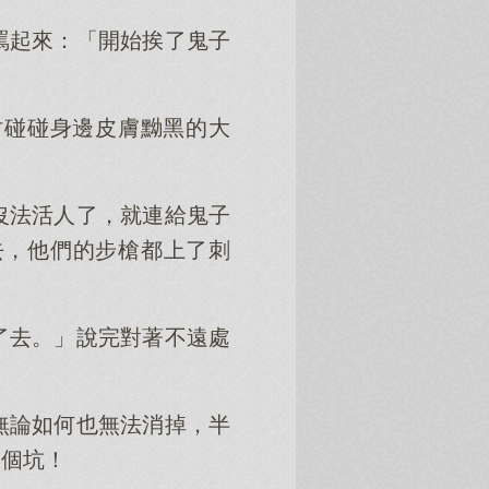
罵起來：「開始挨了鬼子
肘碰碰身邊皮膚黝黑的大
沒法活人了，就連給鬼子
去，他們的步槍都上了刺
了去。」說完對著不遠處
無論如何也無法消掉，半
一個坑！