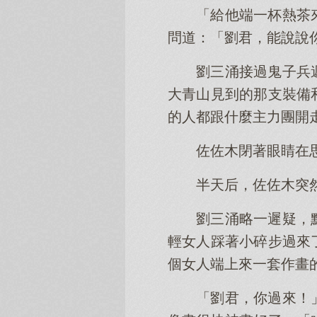
「給他端一杯熱茶
問道：「劉君，能說說
劉三涌接過鬼子兵
大青山見到的那支裝備
的人都跟什麼主力團開
佐佐木閉著眼睛在
半天后，佐佐木突
劉三涌略一遲疑，
輕女人踩著小碎步過來
個女人端上來一套作畫
「劉君，你過來！