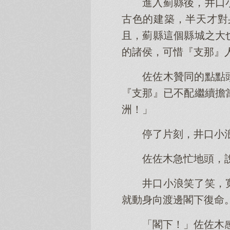
進入薊縣後，井口
古色的建築，半天才對
且，薊縣這個縣城之大
的諸侯，可惜『支那』
佐佐木贊同的點點
『支那』已不配繼續擔
洲！」
停了片刻，井口小
佐佐木急忙地頭，
井口小浪笑了笑，
就動身向渡邊閣下復命
「閣下！」佐佐木