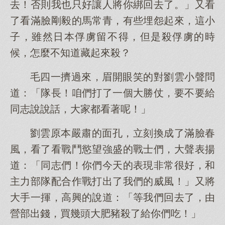
去！否則我也只好讓人將你綁回去了。」又看
了看滿臉剛毅的馬常青，有些埋怨起來，這小
子，雖然日本俘虜留不得，但是殺俘虜的時
候，怎麼不知道藏起來殺？
毛四一擠過來，眉開眼笑的對劉雲小聲問
道：「隊長！咱們打了一個大勝仗，要不要給
同志說說話，大家都看著呢！」
劉雲原本嚴肅的面孔，立刻換成了滿臉春
風，看了看戰鬥慾望強盛的戰士們，大聲表揚
道：「同志們！你們今天的表現非常很好，和
主力部隊配合作戰打出了我們的威風！」又將
大手一揮，高興的說道：「等我們回去了，由
營部出錢，買幾頭大肥豬殺了給你們吃！」