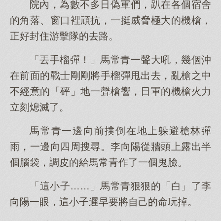
院內，為數不多日偽軍們，趴在各個宿舍
的角落、窗口裡頑抗，一挺威脅極大的機槍，
正好封住游擊隊的去路。
「丟手榴彈！」馬常青一聲大吼，幾個沖
在前面的戰士剛剛將手榴彈甩出去，亂槍之中
不經意的「砰」地一聲槍響，日軍的機槍火力
立刻熄滅了。
馬常青一邊向前撲倒在地上躲避槍林彈
雨，一邊向四周搜尋。李向陽從牆頭上露出半
個腦袋，調皮的給馬常青作了一個鬼臉。
「這小子……」馬常青狠狠的「白」了李
向陽一眼，這小子遲早要將自己的命玩掉。