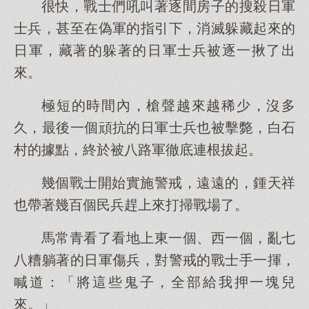
很快，戰士們吼叫著逐間房子的搜殺日軍
士兵，甚至在偽軍的指引下，消滅躲藏起來的
日軍，藏著的躲著的日軍士兵被逐一揪了出
來。
極短的時間內，槍聲越來越稀少，沒多
久，最後一個頑抗的日軍士兵也被擊斃，白石
村的據點，終於被八路軍徹底連根拔起。
幾個戰士開始實施警戒，遠遠的，鍾天祥
也帶著幾百個民兵趕上來打掃戰場了。
馬常青看了看地上東一個、西一個，亂七
八糟躺著的日軍傷兵，對警戒的戰士手一揮，
喊道：「將這些鬼子，全部給我押一塊兒
來。」