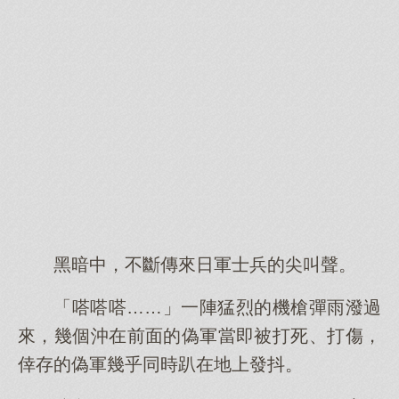
黑暗中，不斷傳來日軍士兵的尖叫聲。
「嗒嗒嗒……」一陣猛烈的機槍彈雨潑過
來，幾個沖在前面的偽軍當即被打死、打傷，
倖存的偽軍幾乎同時趴在地上發抖。