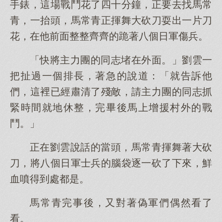
手錶，這場戰鬥花了四十分鐘，正要去找馬常
青，一抬頭，馬常青正揮舞大砍刀耍出一片刀
花，在他前面整整齊齊的跪著八個日軍傷兵。
「快將主力團的同志堵在外面。」劉雲一
把扯過一個排長，著急的說道：「就告訴他
們，這裡已經肅清了殘敵，請主力團的同志抓
緊時間就地休整，完畢後馬上增援村外的戰
鬥。」
正在劉雲說話的當頭，馬常青揮舞著大砍
刀，將八個日軍士兵的腦袋逐一砍了下來，鮮
血噴得到處都是。
馬常青完事後，又對著偽軍們偶然看了
看。