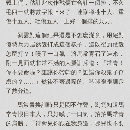
戰士們，估計此次作戰傷亡合計一個排，不久
毛四一就將數字報上來了，連隊犧牲十人、重
傷十五人、輕傷五人，正好一個排的兵力。
劉雲對這個結果還是不怎麼滿意，用絕對
優勢兵力居然還打成這個樣子，這以後的仗還
怎麼打？！嘆了一口氣，將馬常青召了過來，
剛一見面就非常不滿的大聲訓斥道：「常青！
你不要命啦？誰讓你蠻幹的？誰讓你殺鬼子俘
虜的？……」然後不著邊際的、唧唧歪歪訓斥
了數分鐘。
馬常青挨訓時只是悶不作聲，劉雲知道馬
常青恨日本人，只好嘆了一口氣，拍拍馬常青
的肩膀，「待會兒你跟在我身邊，哪兒也不要