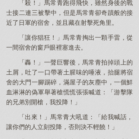
「殺！」馬常青跑得飛快，雖然身後的戰
士接二連三被擊中，但是馬常青卻奇蹟般的接
近了日軍的宿舍，並且藏在射擊死角里。
「讓你猖狂！」馬常青掏出一顆手雷，從
一間宿舍的窗戶眼裡塞進去。
「轟！」一聲巨響後，馬常青拍掉頭上的
土屑，吐了一口帶著土腥味的唾液，抬腿將宿
舍的大門一腳踢碎，滿屋子的灰塵中，一個鮮
血淋淋的偽軍舉著槍慌慌張張喊道：「游擊隊
的兄弟別開槍，我投降！」
「出來！」馬常青大吼道：「給我喊話，
讓你們的人立刻投降，否則決不輕饒！」