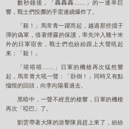
數秒鐘後，「轟轟轟……」的一連串巨
響，戰士們投擲的手雷連續爆炸了。
「殺！」馬常青一躍而起，越過那些擋子
彈的偽軍，借著煙霧的保護，率先沖入幾十米
外的日軍宿舍，戰士們也紛紛跟上大聲吼起
來：「殺！」
「嗒嗒嗒……」日軍的機槍再次猛然響
起，馬常青大吼一聲：「卧倒！」同時又有點
惱恨的回頭，向李向陽看過去。
黑暗中，一聲不經意的槍響，日軍的機槍
再次「啞巴」了。
劉雲帶著大隊的游擊隊員趕上來了，紛紛