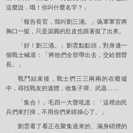
這麼說，哦！你叫什麼名字？」
「報告長官，我叫劉三涌。」偽軍軍官將
胸口一挺，只是滾圓的肚皮也跟著挺了出來。
「好！劉三涌。」劉雲點點頭，對身邊一
個戰士喊道：「將他們全部帶出去，交給鄧營
長。」
戰鬥結束後，戰士們三三兩兩的在廢墟
中，尋找戰友的遺體，收集子彈、武器……
「集合！」毛四一大聲吼道：「這裡由民
兵們來打掃，不用你們來瞎操心了。」
劉雲看了看正在聚集過來的、滿身硝煙的