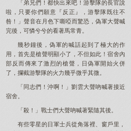
「弟兄們！都快出來吧！游擊隊的長官說
啦，只要你們願意『反正』，游擊隊既往不
咎！」聲音在月色下嘶啞而驚恐，偽軍大聲喊
完後，可憐兮兮的看著馬常青。
幾秒鐘後，偽軍的喊話起到了極大的作
用，首先是槍聲明顯小了，不但如此！宿舍內
部反而傳來了激烈的槍聲，日偽軍開始火併
了，攔截游擊隊的火力幾乎微乎其微。
「同志們！沖啊！」劉雲大聲吶喊著接近
宿舍。
「殺！」戰士們大聲吶喊著緊隨其後。
有些零星的日軍士兵從角落裡、窗戶里，