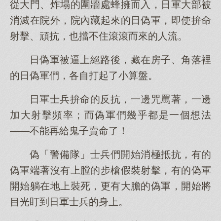
從大門、炸塌的圍牆處蜂擁而入，日軍大部被
消滅在院外，院內藏起來的日偽軍，即使拚命
射擊、頑抗，也擋不住滾滾而來的人流。
日偽軍被逼上絕路後，藏在房子、角落裡
的日偽軍們，各自打起了小算盤。
日軍士兵拚命的反抗，一邊咒罵著，一邊
加大射擊頻率；而偽軍們幾乎都是一個想法
——不能再給鬼子賣命了！
偽「警備隊」士兵們開始消極抵抗，有的
偽軍端著沒有上膛的步槍假裝射擊，有的偽軍
開始躺在地上裝死，更有大膽的偽軍，開始將
目光盯到日軍士兵的身上。