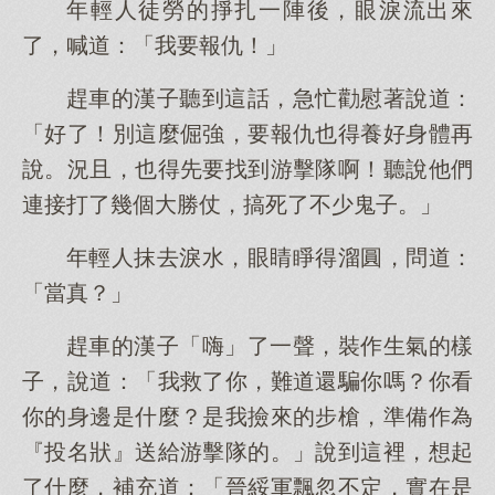
年輕人徒勞的掙扎一陣後，眼淚流出來
了，喊道：「我要報仇！」
趕車的漢子聽到這話，急忙勸慰著說道：
「好了！別這麼倔強，要報仇也得養好身體再
說。況且，也得先要找到游擊隊啊！聽說他們
連接打了幾個大勝仗，搞死了不少鬼子。」
年輕人抹去淚水，眼睛睜得溜圓，問道：
「當真？」
趕車的漢子「嗨」了一聲，裝作生氣的樣
子，說道：「我救了你，難道還騙你嗎？你看
你的身邊是什麼？是我撿來的步槍，準備作為
『投名狀』送給游擊隊的。」說到這裡，想起
了什麼，補充道：「晉綏軍飄忽不定，實在是