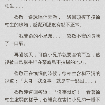
柏生……
魯敬一邊詠唱信天游，一邊回頭摸了摸徐
柏生的臉頰，感覺到溫度有點不正常。
「我苦命的小兄弟……」魯敬不安的長嘆
了一口氣。
再過幾天，可能小兄弟就要含憤而逝，然
後被自己親手埋在某處鳥不拉屎的地方。
魯敬正在懊惱的時候，徐柏生含糊不清的
說道：「大哥！我沒事，就是有一點困……」
魯敬連連回答道：「沒事就好！」看著徐
柏生虛弱的樣子，心裡實在害怕小兄弟一睡不