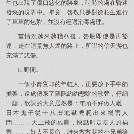
生也出現了傷口惡化的跡象，時時的處在昏迷
發燒的境界中。畢竟，魯敬只是對徐柏生進行
了草草的包紮，並沒有經過消毒處理。
當情況越來越糟糕後，魯敬即使是再豁
達，走在這荒無人煙的路上，所唱的信天游也
充滿了悲傷。
山野間。
一個小賣貨郎的年輕人，正要放下手中的
擔架，遠處傳來了隱隱約約悲嗆的歌聲，仔細
一聽，歌詞的大意居然是：年頭不好做人難，
日本鬼子從十八層地獄裡爬出來禍害人
間……，天上飛的雄鷹，快點叼走吃人的禍
害……，好人不長命，誰來救救我的小兄弟徐