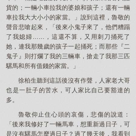
貨的；一輛小車拉我的婆娘和孩子；還有一輛
車拉我大大小小的家當。」說到這裡，魯敬的
聲音悲嗆起來，「後來小鬼子來了，他們糟蹋
了我媳婦……，這還不算，又用刺刀捅死了
她，連我那幾歲的孩子一起捅死；而那些『二
鬼子』則打爛了我的三輛車，搶走了我那三匹
騾馬和所有值錢的家當。」
徐柏生聽到這話後沒有作聲，人家老大哥
也是一肚子的苦水，可人家比自己要豁達的
多。
魯敬仰止住心頭的哀傷，悲傷的說道：
「後來我修好了一輛馬車，想重新過日子，可
是沒有騾馬怎麼過日子？過了幾天後，我看到