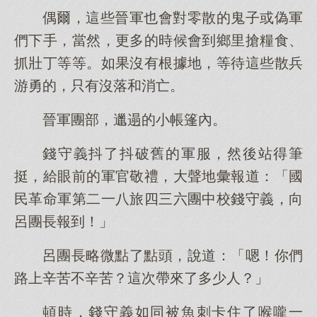
偶爾，這些晉軍也會對零散的鬼子或偽軍
們下手，當然，更多的時候會到鄉里搶糧食、
抓壯丁等等。如果沒有根據地，等待這些散兵
游勇的，只有沒落和消亡。
晉軍團部，邋遢的小帳篷內。
錢守義抖了抖破舊的軍服，然後站得筆
挺，給眼前的軍官敬禮，大聲地彙報道：「國
民革命軍第二一八旅四三六團中校錢守義，向
呂團長報到！」
呂團長略微點了點頭，說道：「嗯！你們
路上辛苦不辛苦？這次帶來了多少人？」
頓時，錢守義如同被魚刺卡住了喉嚨一