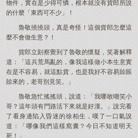
物件，實在是少得可憐，根本就沒有貨郎所說
的什麼「東西可不少」！
魯敬撓撓頭，真是奇怪！這個貨郎怎麼這
麼不會做生意？！
貨郎立刻察覺到了魯敬的懷疑，笑著解釋
道：「這兵荒馬亂的，像我這樣做小本生意實
在是不容易，就這點貨，也是我好不容易賒賬
賒來的，老哥別見笑。」
魯敬急忙搖搖頭，說道：「我哪敢嘲笑小
哥？這年頭有門路活下來就是好漢。」說完看
了看身邊陷入昏迷的徐柏生，嘆了一口氣說
道：「哪像我們這樣窩囊？今日不知道明天
死！」