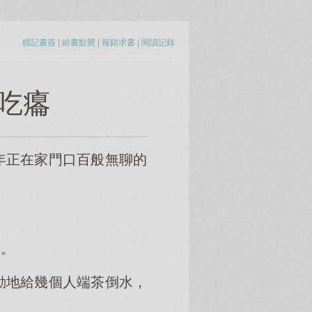
標記書簽
|
給書點贊
|
報錯求書
|
閱讀記錄
 吃癟
年正在家門口百般無聊的
來。
動地給幾個人端茶倒水，