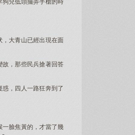
李狗兒低頭擺弄手槍的時
伏，大青山已經出現在面
變故，那些民兵搶著回答
疑惑，四人一路狂奔到了
候一臉焦黃的，才當了幾