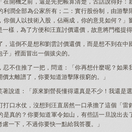
「在開機之前，還是先把帳算清楚，古話說得好：
的利潤全部為公家所有；二：實行股份制，由游擊
，你個人以技術入股，佔兩成，你的意見如何？」
是一樣，為了方便和汪直討價還價，故意將門檻提
了，這倒不是想和劉雲討價還價，而是想不到在中
包子」裡面冒出一個拔尖的。
，忍不住推了一把，問道：「你再想什麼呢？如果
開價太離譜了，你要知道游擊隊很窮的。」
笑著說道：「原來劉營長懂得還真是不少！我還是
打打口水仗，沒想到汪直居然一口承擔了這個「雷
的是真的？你要知道軍令如山，有些話一旦說出去
考慮一下，不過你要快一點給我答覆。」