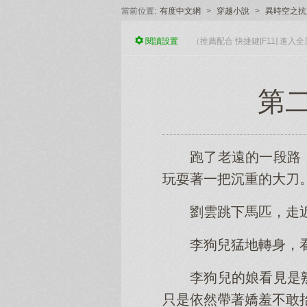
當前位置:
有度中文網
>
穿越小說
>
異時空之抗
閱讀
設置
（推薦配合 快捷鍵[F11] 進
第二
跑了老遠的一段路
玩耍著一把沉重的大刀
劉雲跳下馬匹，走
李狗兒猛地轉身，
李狗兒的娘看見是
只是依然帶著嬌羞不敢