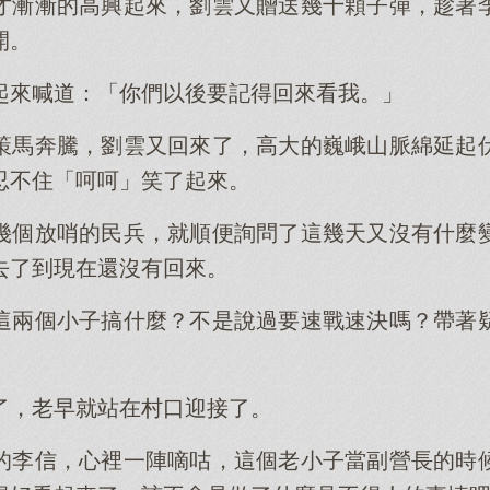
才漸漸的高興起來，劉雲又贈送幾十顆子彈，趁著
開。
起來喊道：「你們以後要記得回來看我。」
策馬奔騰，劉雲又回來了，高大的巍峨山脈綿延起
忍不住「呵呵」笑了起來。
幾個放哨的民兵，就順便詢問了這幾天又沒有什麼
去了到現在還沒有回來。
這兩個小子搞什麼？不是說過要速戰速決嗎？帶著
了，老早就站在村口迎接了。
的李信，心裡一陣嘀咕，這個老小子當副營長的時