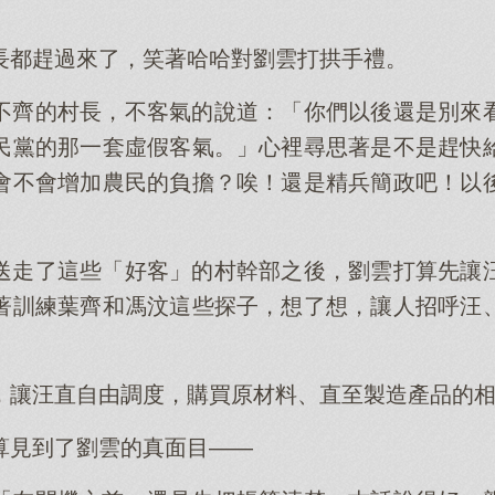
。
長都趕過來了，笑著哈哈對劉雲打拱手禮。
不齊的村長，不客氣的說道：「你們以後還是別來
民黨的那一套虛假客氣。」心裡尋思著是不是趕快
會不會增加農民的負擔？唉！還是精兵簡政吧！以
送走了這些「好客」的村幹部之後，劉雲打算先讓
著訓練葉齊和馮汶這些探子，想了想，讓人招呼汪
，讓汪直自由調度，購買原材料、直至製造產品的
算見到了劉雲的真面目——