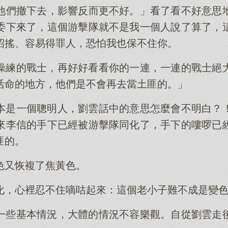
他們撤下去，影響反而更不好。」看了看不好意思
委下來了，這個游擊隊就不是我一個人說了算了，
招搖、容易得罪人，恐怕我也保不住你。
操練的戰士，再好好看看你的一連，一連的戰士絕
活命的地方，他們是不會再去當土匪的。」
本是一個聰明人，劉雲話中的意思怎麼會不明白？
來李信的手下已經被游擊隊同化了，手下的嘍啰已
匪的。
色又恢複了焦黃色。
化，心裡忍不住嘀咕起來：這個老小子難不成是變
一些基本情況，大體的情況不容樂觀。自從劉雲走