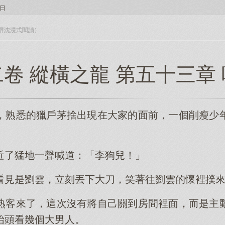
日
入全屏沈浸式閱讀）
卷 縱橫之龍 第五十三章
，熟悉的獵戶茅捨出現在大家的面前，一個削瘦少
。
近了猛地一聲喊道：「李狗兒！」
看見是劉雲，立刻丟下大刀，笑著往劉雲的懷裡撲
熟客來了，這次沒有將自己關到房間裡面，而是主
抬頭看幾個大男人。