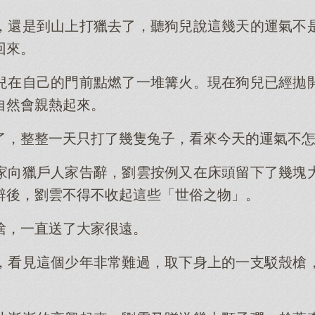
，還是到山上打獵去了，聽狗兒說這幾天的運氣不
回來。
兒在自己的門前點燃了一堆篝火。現在狗兒已經拋
自然會親熱起來。
了，整整一天只打了幾隻兔子，看來今天的運氣不
家向獵戶人家告辭，劉雲按例又在床頭留下了幾塊
辭後，劉雲不得不收起這些「世俗之物」。
捨，一直送了大家很遠。
，看見這個少年非常難過，取下身上的一支駁殼槍