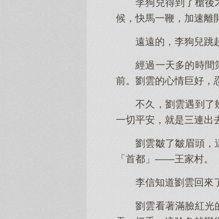
李狗兒得到了槍後
候，快馬一鞭，加速離
遠遠的，李狗兒跳
經過一天多的時間
前。劉雲的心情巨好，
不久，劉雲遇到了
一切平安，就是三連出
劉雲皺了皺眉頭，
「首都」——王家村。
李信知道劉雲回來
劉雲看著滿臉紅光