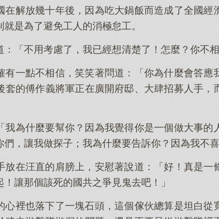
國在解放幾十年後，因為吃大鍋飯而造成了全國經
制就是為了避免工人的消極怠工。
道：「不用考慮了，我已經想清楚了！怎麼？你不
確有一點不相信，笑笑著問道：「你為什麼會答應
後套的傅作義將軍正在廣開府邸、大肆招募人手，
「我為什麼要幫你？因為我覺得你是一個做大事的
你們，讓我做探子；我為什麼要告訴你？因為我不
手放在汪直的肩膀上，安慰著說道：「好！真是一
起！讓那個該死的國共之爭見鬼去吧！」
的心裡也落下了一塊石頭，這個傢伙總算是坦白從