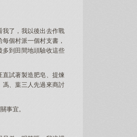
看我了，我以後出去作戰
給每個村派一個村支書，
後多到田間地頭驗收這些
汪直試著製造肥皂、提煉
、馮、葉三人先過來商討
相關事宜。