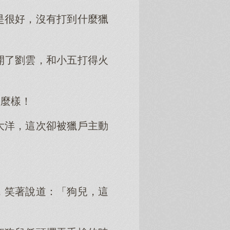
是很好，沒有打到什麼獵
開了劉雲，和小五打得火
怎麼樣！
大洋，這次卻被獵戶主動
，笑著說道：「狗兒，這