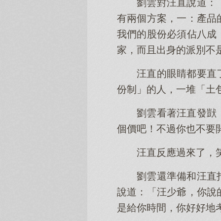
劉雲對汪直說道：
有兩個方案，一：產品
我們的股份必須佔八成
家，而且出身的派別不
汪直的眼睛都要直
份制」的人，一堆「土
劉雲看著汪直發獃
個價吧！不過你也不要
汪直反應過來了，
劉雲還準備和汪直
說道：「汪少爺，你說
是給你時間，你好好地