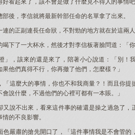
得好看起來了，該不會是做了什麼見不得人的事情
總部後，李信就將最新幹部任命的名單拿了出來。
一連的正副連長任命狀，不對勁的地方就在於這兩
的喝下了一大杯水，然後才對李信板著臉問道：「
噔」，該來的還是來了，陪著小心說道：「別！
如果他們真得不行，你再撤了他們，怎麼樣？」
，「這麼大的事情，你也不和我商量？！而且你提
不會說什麼，不過他們的心裡可都有一本賬。」
卻又說不出來，看來這件事的確還是操之過急了，
事情的不良影響。
面色嚴肅的搶先開口了，「這件事情我是不會管的