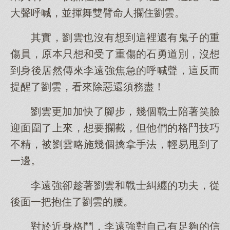
大聲呼喊，並揮舞雙臂命人攔住劉雲。
其實，劉雲也沒有想到這裡還有鬼子的重
傷員，原本只想和受了重傷的石勇道別，沒想
到身後居然傳來李遠強焦急的呼喊聲，這反而
提醒了劉雲，看來除惡還須務盡！
劉雲更加加快了腳步，幾個戰士陪著笑臉
迎面圍了上來，想要攔截，但他們的格鬥技巧
不精，被劉雲略施幾個擒拿手法，輕易甩到了
一邊。
李遠強卻趁著劉雲和戰士糾纏的功夫，從
後面一把抱住了劉雲的腰。
對於近身格鬥，李遠強對自己有足夠的信