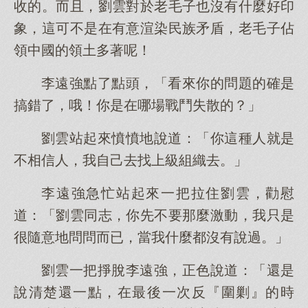
收的。而且，劉雲對於老毛子也沒有什麼好印
象，這可不是在有意渲染民族矛盾，老毛子佔
領中國的領土多著呢！
李遠強點了點頭，「看來你的問題的確是
搞錯了，哦！你是在哪場戰鬥失散的？」
劉雲站起來憤憤地說道：「你這種人就是
不相信人，我自己去找上級組織去。」
李遠強急忙站起來一把拉住劉雲，勸慰
道：「劉雲同志，你先不要那麼激動，我只是
很隨意地問問而已，當我什麼都沒有說過。」
劉雲一把掙脫李遠強，正色說道：「還是
說清楚還一點，在最後一次反『圍剿』的時