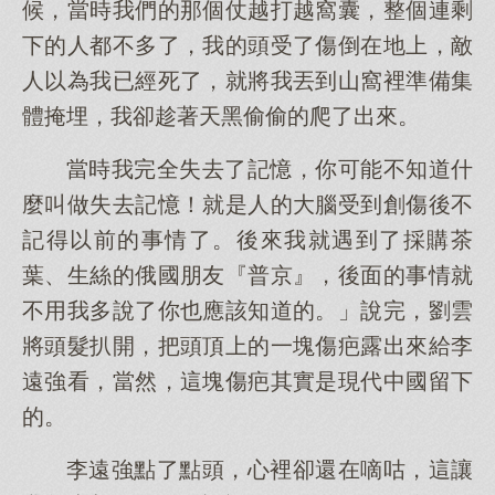
候，當時我們的那個仗越打越窩囊，整個連剩
下的人都不多了，我的頭受了傷倒在地上，敵
人以為我已經死了，就將我丟到山窩裡準備集
體掩埋，我卻趁著天黑偷偷的爬了出來。
當時我完全失去了記憶，你可能不知道什
麼叫做失去記憶！就是人的大腦受到創傷後不
記得以前的事情了。後來我就遇到了採購茶
葉、生絲的俄國朋友『普京』，後面的事情就
不用我多說了你也應該知道的。」說完，劉雲
將頭髮扒開，把頭頂上的一塊傷疤露出來給李
遠強看，當然，這塊傷疤其實是現代中國留下
的。
李遠強點了點頭，心裡卻還在嘀咕，這讓