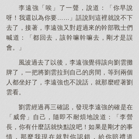
李遠強「唉」了一聲，說道：「你早說
呀！我還以為你要……」話說到這裡就說不下
去了，接著，李遠強又對趕過來的幹部戰士們
喊道：「都回去，該幹嘛幹嘛去，剛才是誤
會。」
風波過去了以後，李遠強覺得該向劉雲攤
牌了，一把將劉雲拉到自己的房間，等到兩個
人都坐好了，李遠強也不說話，就那麼瞪著劉
雲看。
劉雲經過再三確認，發現李遠強的確是在
「威脅」自己，隨即不耐煩地說道：「李營
長，你有什麼話就快點說吧！如果是剛才的事
情，那麼我現在就對你認錯，給你賠禮道