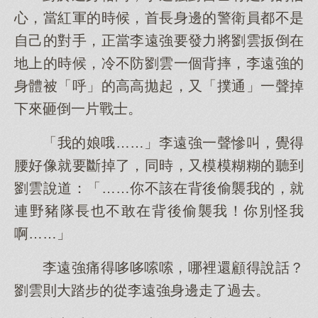
心，當紅軍的時候，首長身邊的警衛員都不是
自己的對手，正當李遠強要發力將劉雲扳倒在
地上的時候，冷不防劉雲一個背摔，李遠強的
身體被「呼」的高高拋起，又「撲通」一聲掉
下來砸倒一片戰士。
「我的娘哦……」李遠強一聲慘叫，覺得
腰好像就要斷掉了，同時，又模模糊糊的聽到
劉雲說道：「……你不該在背後偷襲我的，就
連野豬隊長也不敢在背後偷襲我！你別怪我
啊……」
李遠強痛得哆哆嗦嗦，哪裡還顧得說話？
劉雲則大踏步的從李遠強身邊走了過去。