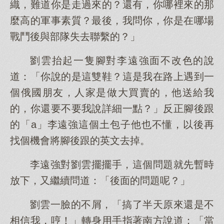
織，難道你是走過來的？還有，你哪裡來的那
麼高的軍事素質？最後，我問你，你是在哪場
戰鬥後與部隊失去聯繫的？」
劉雲抬起一隻腳對李遠強面不改色的說
道：「你說的是這雙鞋？這是我在路上遇到一
個俄國朋友，人家是做大買賣的，他送給我
的，你還要不要我說詳細一點？」反正腳後跟
的「a」李遠強這個土包子他也不懂，以後再
找個機會將腳後跟的英文去掉。
李遠強對劉雲擺擺手，這個問題就先暫時
放下，又繼續問道：「後面的問題呢？」
劉雲一臉的不屑，「搞了半天原來還是不
相信我，哼！」轉身用手指著南方說道：「當