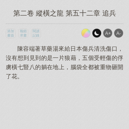
第二卷 縱橫之龍 第五十二章 追兵
添加
報錯
閱讀
書簽
求書
記錄
陳容端著草藥湯來給日本傷兵清洗傷口，
沒有想到見到的是一片狼藉，五個受輕傷的俘
虜橫七豎八的躺在地上，腦袋全都被重物砸開
了花。