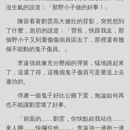
沒生氣的說道：「那野小子做的好事！」
陳容看著劉雲高大健壯的背影，突然想到
了什麼，急切的說道：「營長，快跟我走，那
個野小子又到重傷傷病員區去了，那裡還有幾
個不能動的鬼子傷員。」
李遠強就像充分壓縮的彈簧，猛地跳起來
了，這還了得，這幾個鬼子傷員可是要送上去
邀功的。
俘虜一個鬼子好比公雞下蛋，無論如何再
也不能讓劉雲壞了好事。
「前面的……劉雲，你快點給我站住……
來人啊……快攔住他……」李遠強一邊跑一邊