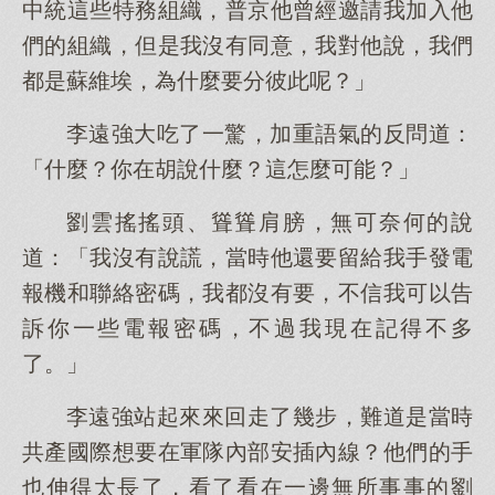
中統這些特務組織，普京他曾經邀請我加入他
們的組織，但是我沒有同意，我對他說，我們
都是蘇維埃，為什麼要分彼此呢？」
李遠強大吃了一驚，加重語氣的反問道：
「什麼？你在胡說什麼？這怎麼可能？」
劉雲搖搖頭、聳聳肩膀，無可奈何的說
道：「我沒有說謊，當時他還要留給我手發電
報機和聯絡密碼，我都沒有要，不信我可以告
訴你一些電報密碼，不過我現在記得不多
了。」
李遠強站起來來回走了幾步，難道是當時
共產國際想要在軍隊內部安插內線？他們的手
也伸得太長了，看了看在一邊無所事事的劉