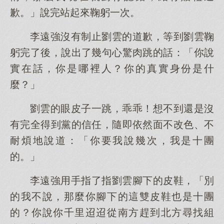
歉。」說完站起來鞠躬一次。
李遠強沒有制止劉雲的道歉，等到劉雲鞠
躬完了後，說出了幾句心驚肉跳的話：「你說
實在話，你是哪裡人？你的真實身份是什
麼？」
劉雲的眼皮子一跳，乖乖！想不到還是沒
有完全得到黨的信任，隨即依然面不改色、不
耐煩地說道：「你要我說幾次，我是十團
的。」
李遠強用手指了指劉雲腳下的皮鞋，「別
的我不說，那麼你腳下的這雙皮鞋也是十團
的？你說你千里迢迢從南方趕到北方尋找組