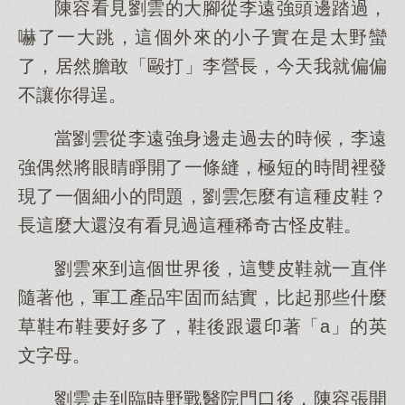
陳容看見劉雲的大腳從李遠強頭邊踏過，
嚇了一大跳，這個外來的小子實在是太野蠻
了，居然膽敢「毆打」李營長，今天我就偏偏
不讓你得逞。
當劉雲從李遠強身邊走過去的時候，李遠
強偶然將眼睛睜開了一條縫，極短的時間裡發
現了一個細小的問題，劉雲怎麼有這種皮鞋？
長這麼大還沒有看見過這種稀奇古怪皮鞋。
劉雲來到這個世界後，這雙皮鞋就一直伴
隨著他，軍工產品牢固而結實，比起那些什麼
草鞋布鞋要好多了，鞋後跟還印著「a」的英
文字母。
劉雲走到臨時野戰醫院門口後，陳容張開