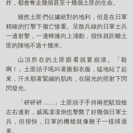
炸，都會奪走幾個甚至十幾個土匪的生命。
雖然土匪們佔據絕對的地利，但是在日軍
精確的打擊下傷亡慘重。呈散兵線的日軍士兵
一邊射擊，一邊蜂擁向上涌動，很快就距離土
匪的陣地不過十幾米。
山頂所在的土匪眼看就要崩潰。「殺
啊！」土匪頭子吼叫著撕裂衣服，猛地站了起
來，汗水順著緊繃的肌肉，在陽光的照射下閃
閃發光。
「砰砰砰……」土匪頭子手持兩把駁殼槍
左右連射，威風凜凜倒也擊斃了好幾個日軍士
兵，但很快，日軍的機槍就像鞭子一樣掃過
來。