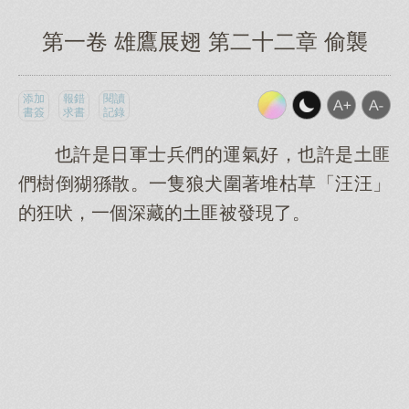
第一卷 雄鷹展翅 第二十二章 偷襲
添加
報錯
閱讀
書簽
求書
記錄
也許是日軍士兵們的運氣好，也許是土匪
們樹倒猢猻散。一隻狼犬圍著堆枯草「汪汪」
的狂吠，一個深藏的土匪被發現了。