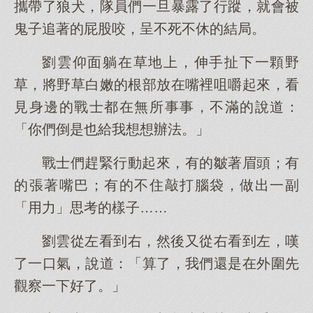
攜帶了狼犬，隊員們一旦暴露了行蹤，就會被
鬼子追著的屁股咬，呈不死不休的結局。
劉雲仰面躺在草地上，伸手扯下一顆野
草，將野草白嫩的根部放在嘴裡咀嚼起來，看
見身邊的戰士都在無所事事，不滿的說道：
「你們倒是也給我想想辦法。」
戰士們趕緊行動起來，有的皺著眉頭；有
的張著嘴巴；有的不住敲打腦袋，做出一副
「用力」思考的樣子……
劉雲從左看到右，然後又從右看到左，嘆
了一口氣，說道：「算了，我們還是在外圍先
觀察一下好了。」