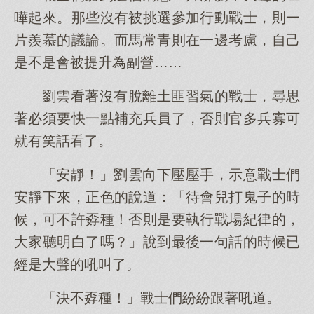
嘩起來。那些沒有被挑選參加行動戰士，則一
片羨慕的議論。而馬常青則在一邊考慮，自己
是不是會被提升為副營……
劉雲看著沒有脫離土匪習氣的戰士，尋思
著必須要快一點補充兵員了，否則官多兵寡可
就有笑話看了。
「安靜！」劉雲向下壓壓手，示意戰士們
安靜下來，正色的說道：「待會兒打鬼子的時
候，可不許孬種！否則是要執行戰場紀律的，
大家聽明白了嗎？」說到最後一句話的時候已
經是大聲的吼叫了。
「決不孬種！」戰士們紛紛跟著吼道。