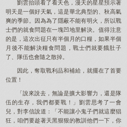
劉雲抬頭看了看天色，漫天的星星預示著
明天是一個好天氣，這是華北典型的、秋高氣
爽的季節。因為為了隱蔽不能有明火，所以戰
士們的就食問題在一塊凹地里解決。值得注意
的是，這次出征只有半個月的口糧，如果半個
月後不能解決糧食問題，戰士們就要餓肚子
了、隊伍也會隨之散掉。
因此，奪取戰利品和補給，就擺在了首要
位置！
「說來說去，無論是擴大影響力，還是隊
伍的生存，我們都要戰！」劉雲思考了一會
兒，對李信說道：「不能讓小鬼子們就這麼猖
狂，咱們要趁著天黑狠狠的教訓他們一下，你