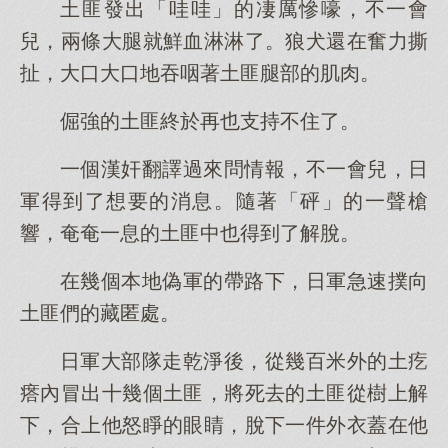
土匪發出「哇哇」的凄厲慘嚎，不一會
兒，兩條大腿就鮮血淋淋了。狼犬還在奮力撕
扯，大口大口地吞咽著土匪腿部的肌肉。
倔強的土匪終於再也支持不住了。
一個漢奸翻譯過來問情報，不一會兒，日
軍得到了想要的消息。隨著「砰」的一聲槍
響，奄奄一息的土匪中也得到了解脫。
在幾個本地偽軍的帶路下，日軍急速撲向
土匪們的藏匿處。
日軍大部隊走乾淨後，從幾百米外的土疙
瘩內冒出十幾個土匪，將死去的土匪從樹上解
下，合上他怒睜的眼睛，脫下一件外衣蓋在他