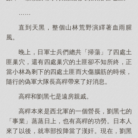
……
直到天黑，整個山林荒野演繹著血雨腥
風。
晚上，日軍士兵們總共「掃蕩」了四處土
匪巢穴，還有四處巢穴的土匪卻不知所終，正
當小林為剩下的四處土匪而大傷腦筋的時候，
隨行的偽軍大隊長高稈帶來了好消息。
高稈和劉黑七是遠房親戚。
高稈本來是西北軍的一個營長，劉黑七的
「事業」蒸蒸日上，也有高稈的功勞。日本人
來了以後，就率部投降當了漢奸。現在，劉黑