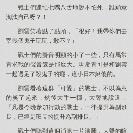
戰士們連忙七嘴八舌地說不怕死，誰願意
淘汰自己呀？！
劉雲笑著點了點頭，「很好！我帶你們去
宰幾個鬼子玩玩，敢不？」
戰士們的聲音明顯的小了一些，只有馬常
青求戰的聲音還是那麼大。馬常青可是和劉雲
一起過足了殺鬼子的癮，這小日本鋌傻的。
劉雲看著這群「可愛」的戰士，不以為意
的笑了起來，然後大手一揮，大聲地說道：
「凡是今晚參加行動的戰士，一律提升為副班
長，已經是班長的提升為副排長。」
戰士們聽到這個消息一片沸騰，大聲的喧