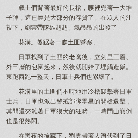
戰士們背著最好的長槍，腰裡兜著一大堆
子彈，這已經是大部分的存貨了。在眾人的注
視下，劉雲帶隊雄赳赳、氣昂昂的出發了。
花溝。盤踞著一處土匪營寨。
日軍找到了土匪的老窩後，立刻里三層、
外三層的包圍起來，然後就開始了埋鍋造飯。
東跑西跑一整天，日軍士兵們也累壞了。
花溝里的土匪們不時地用冷槍襲擊著日軍
士兵，日軍也派出警戒部隊零星的開槍還擊，
其間還夾雜著日軍狼犬的狂吠，一時間山嶺倒
也是很熱鬧。
在黑夜的掩藏下，劉雲帶著人潛伏到了日