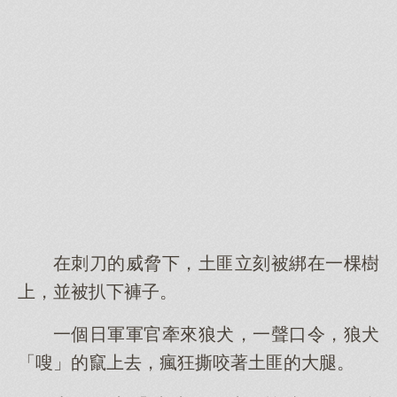
在刺刀的威脅下，土匪立刻被綁在一棵樹
上，並被扒下褲子。
一個日軍軍官牽來狼犬，一聲口令，狼犬
「嗖」的竄上去，瘋狂撕咬著土匪的大腿。