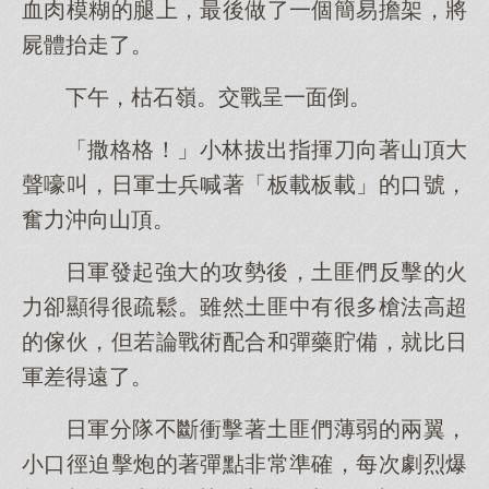
血肉模糊的腿上，最後做了一個簡易擔架，將
屍體抬走了。
下午，枯石嶺。交戰呈一面倒。
「撒格格！」小林拔出指揮刀向著山頂大
聲嚎叫，日軍士兵喊著「板載板載」的口號，
奮力沖向山頂。
日軍發起強大的攻勢後，土匪們反擊的火
力卻顯得很疏鬆。雖然土匪中有很多槍法高超
的傢伙，但若論戰術配合和彈藥貯備，就比日
軍差得遠了。
日軍分隊不斷衝擊著土匪們薄弱的兩翼，
小口徑迫擊炮的著彈點非常準確，每次劇烈爆