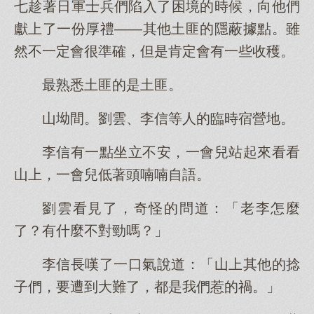
七趁著日軍士兵們陷入了困境的時候，向他們
獻上了一份厚禮——其他土匪的隱蔽據點。雖
然不一定會很準確，但是肯定會有一些收穫。
最熟悉土匪的是土匪。
山坳間。劉雲、李信等人的臨時宿營地。
李信有一點坐立不安，一會兒站起來看看
山上，一會兒低著頭喃喃自語。
劉雲看見了，奇怪的問道：「老李怎麼
了？有什麼不對勁嗎？」
李信長嘆了一口氣說道：「山上其他的捻
子們，要遭到大難了，都是我們惹的禍。」