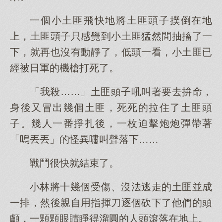
一個小土匪飛快地將土匪頭子撲倒在地
上，土匪頭子只感覺到小土匪猛然間抽搐了一
下，就再也沒有動靜了，低頭一看，小土匪已
經被日軍的機槍打死了。
「我殺……」土匪頭子吼叫著要去拚命，
身後又冒出幾個土匪，死死的拉住了土匪頭
子。幾人一番掙扎後，一枚迫擊炮炮彈帶著
「嗚丟丟」的怪異嘯叫聲落下……
戰鬥很快就結束了。
小林將十幾個受傷、沒法逃走的土匪並成
一排，然後親自用指揮刀逐個砍下了他們的頭
顱，一顆顆眼睛睜得溜圓的人頭滾落在地上。