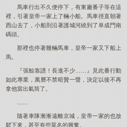
馬車行出不久便停下，有東廠番子等在這
裡，引著皇帝一家上了輛小船。馬車徑直朝著
西山去了，小船則沿著護城河繞到了阜成門南
碼頭。
那裡也停著幾輛馬車，皇帝一家又下船上
馬。
『張鯨靠譜！長進不少……』見此番行動
如此專業，萬曆不禁暗贊一聲，決定以後不再
拿他當出氣筒了。
……
隨著車隊漸漸遠離京城，皇帝一家的也放
鬆下來，甚至有些莫名的興奮。