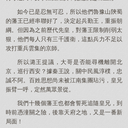
如今已是忍無可忍，所以他們魯豫山陝蜀
的藩王已經串聯好了，決定起兵勤王，重振朝
綱。但因為之前歷代先皇，對藩王限制削弱太
狠，他們每人只有三千護衛，這點兵力不足以
攻打重兵雲集的京師。
所以潞王提議，大哥是否能尋機離開北
京，巡行西安？據秦王說，關中民風淳樸，忠
誠不阿。百姓思想尚未被江南集團玷污，皇兄
振臂一呼，定然萬眾景從。
我們十幾個藩王也都會誓死追隨皇兄，到
時前憑潼關之險，後靠天府之地，又是一番新
局面！