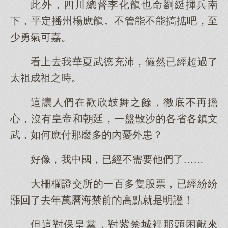
此外，四川總督李化龍也命劉綎揮兵南
下，平定播州楊應龍。不管能不能搞掂吧，至
少勇氣可嘉。
看上去我華夏武德充沛，儼然已經超過了
太祖成祖之時。
這讓人們在歡欣鼓舞之餘，徹底不再擔
心，沒有皇帝和朝廷，一盤散沙的各省各鎮文
武，如何應付那麼多的內憂外患？
好像，我中國，已經不需要他們了……
大柵欄證交所的一百多隻股票，已經紛紛
漲回了去年萬曆海禁前的高點就是明證！
但這對保皇黨，對紫禁城裡那頭困獸來