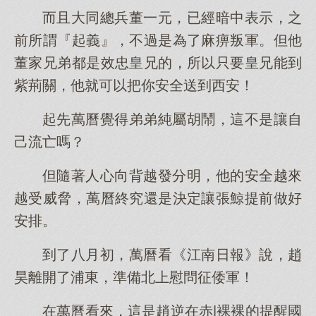
而且大同總兵董一元，已經暗中表示，之
前所謂『起義』，不過是為了麻痹叛軍。但他
董家兄弟都是效忠皇兄的，所以只要皇兄能到
紫荊關，他就可以把你安全送到西安！
起先萬曆覺得弟弟純屬胡鬧，這不是讓自
己流亡嗎？
但隨著人心向背越發分明，他的安全越來
越受威脅，萬曆終究還是決定讓張鯨提前做好
安排。
到了八月初，萬曆看《江南日報》說，趙
昊離開了浦東，準備北上慰問征倭軍！
在萬曆看來，這是趙逆在赤|裸裸的提醒國