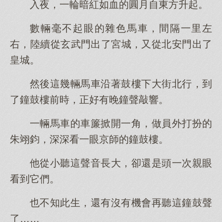
入夜，一輪暗紅如血的圓月自東方升起。
數輛毫不起眼的雜色馬車，間隔一里左
右，陸續從玄武門出了宮城，又從北安門出了
皇城。
然後這幾輛馬車沿著鼓樓下大街北行，到
了鐘鼓樓前時，正好有晚鐘聲敲響。
一輛馬車的車簾掀開一角，做員外打扮的
朱翊鈞，深深看一眼京師的鐘鼓樓。
他從小聽這聲音長大，卻還是頭一次親眼
看到它們。
也不知此生，還有沒有機會再聽這鐘鼓聲
了……