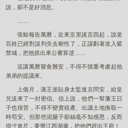
說，卻不是好消息。
……
張鯨報告萬曆，近來京里謠言四起，說老
百姓已經對談判失去耐性了，正謀劃著攻入紫
禁城，把他抓出來公審算逑……
這讓萬曆寢食難安，不得不慎重考慮起他
弟弟的提議來。
上個月，潞王派貼身太監進京問安，給皇
兄送來了一封密信。信上說，他們一幫藩王日
子也很苦，不得不變賣祖產、出讓土地換取一
時苟安。但那些泥腿子卻絲毫不知感恩，反而
得寸進尺，要學江西湖廣，把他們趕出王府！