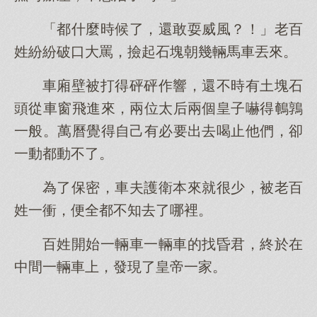
「都什麼時候了，還敢耍威風？！」老百
姓紛紛破口大罵，撿起石塊朝幾輛馬車丟來。
車廂壁被打得砰砰作響，還不時有土塊石
頭從車窗飛進來，兩位太后兩個皇子嚇得鵪鶉
一般。萬曆覺得自己有必要出去喝止他們，卻
一動都動不了。
為了保密，車夫護衛本來就很少，被老百
姓一衝，便全都不知去了哪裡。
百姓開始一輛車一輛車的找昏君，終於在
中間一輛車上，發現了皇帝一家。