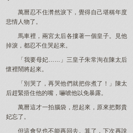
萬曆忍不住潸然淚下，覺得自己堪稱年度
悲情人物了。
馬車裡，兩宮太后各摟著一個皇子。見他
掉淚，都忍不住哭起來。
「我要母妃……」三皇子朱常洵在陳太后
懷裡鬧將起來。
「別哭了，再哭他們就把你煮了！」陳太
后趕緊捂住他的嘴，嚇唬他以免暴露。
萬曆這才一拍腦袋，想起來，原來把鄭貴
妃忘了。
但這會兒也不能再回去。算了，下次再說