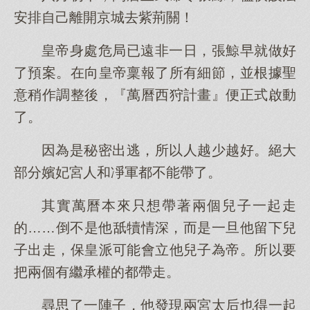
安排自己離開京城去紫荊關！
皇帝身處危局已遠非一日，張鯨早就做好
了預案。在向皇帝稟報了所有細節，並根據聖
意稍作調整後，『萬曆西狩計畫』便正式啟動
了。
因為是秘密出逃，所以人越少越好。絕大
部分嬪妃宮人和凈軍都不能帶了。
其實萬曆本來只想帶著兩個兒子一起走
的……倒不是他舐犢情深，而是一旦他留下兒
子出走，保皇派可能會立他兒子為帝。所以要
把兩個有繼承權的都帶走。
尋思了一陣子，他發現兩宮太后也得一起