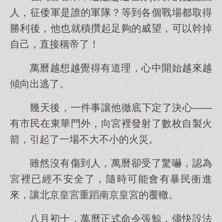
人，征倭軍是誰的軍隊？等到各個戰場都取得
勝利後，他也就積攢起足夠的威望，可以幹掉
自己，直接稱帝了！
萬曆越想越覺得有道理，心中開始越來越
傾向出逃了。
幾天後，一件事讓他徹底下定了決心——
有市民在東華門外，向宮裡發射了數枚自製火
箭，引起了一場不大不小的火災。
雖然沒有傷到人，萬曆卻受了驚嚇，認為
宮裡已經不安全了，隨時可能會有暴民衝進
來，讓北京皇宮重蹈南京皇宮的覆轍。
八月初十，萬曆正式命令張鯨，儘快設法