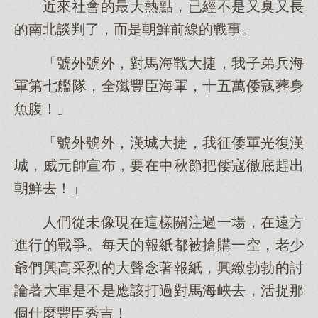
近來社會的最大熱點，已經不是又臭又長
的南北談判了，而是朝鮮前線的戰事。
「號外號外，對馬海戰大捷，我子弟兵海
軍第七艦隊，全殲豐臣海軍，十五萬倭寇葬身
魚腹！」
「號外號外，漢城大捷，我征倭軍光復漢
城，戚元帥宣布，要在中秋節把倭寇徹底趕出
朝鮮去！」
人們從未像現在這樣關注過一場，在遠方
進行的戰爭。每天的報紙都被搶購一空，老少
爺們興高采烈的大聲念著報紙，興緻勃勃的討
論著大軍是不是應該打過對馬海峽去，活捉那
個什麼豐臣秀吉！