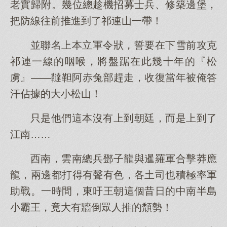
老實歸附。幾位總趁機招募士兵、修築邊堡，
把防線往前推進到了祁連山一帶！
並聯名上本立軍令狀，誓要在下雪前攻克
祁連一線的咽喉，將盤踞在此幾十年的『松
虜』——韃靼阿赤兔部趕走，收復當年被俺答
汗佔據的大小松山！
只是他們這本沒有上到朝廷，而是上到了
江南……
西南，雲南總兵鄧子龍與暹羅軍合擊莽應
龍，兩邊都打得有聲有色，各土司也積極率軍
助戰。一時間，東吁王朝這個昔日的中南半島
小霸王，竟大有牆倒眾人推的頹勢！