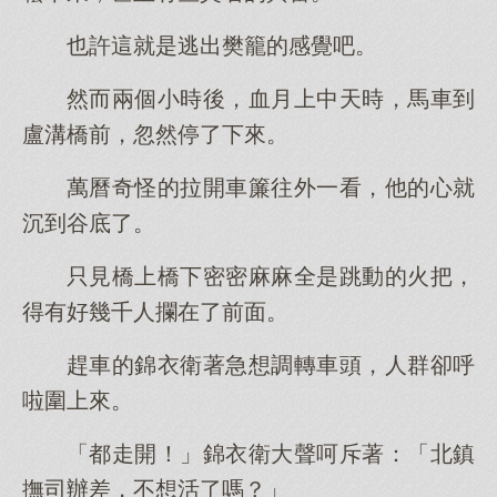
也許這就是逃出樊籠的感覺吧。
然而兩個小時後，血月上中天時，馬車到
盧溝橋前，忽然停了下來。
萬曆奇怪的拉開車簾往外一看，他的心就
沉到谷底了。
只見橋上橋下密密麻麻全是跳動的火把，
得有好幾千人攔在了前面。
趕車的錦衣衛著急想調轉車頭，人群卻呼
啦圍上來。
「都走開！」錦衣衛大聲呵斥著：「北鎮
撫司辦差，不想活了嗎？」