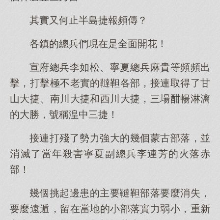
其實又何止半島捷報頻傳？
各鎮的總兵們現在是全面開花！
宣府總兵李如松、寧夏總兵麻貴等頻頻出
擊，打擊極不老實的韃靼各部，接連取得了甘
山大捷、南川大捷和西川大捷，三場酣暢淋漓
的大勝，號稱湟中三捷！
接連打殘了勢力強大的幾個蒙古部落，並
消滅了當年殺害寧夏副總兵李連芳的火落赤
部！
幾個挑起邊患的主要韃靼部落要麼消失，
要麼遠遁，留在當地的小部落實力弱小，重新