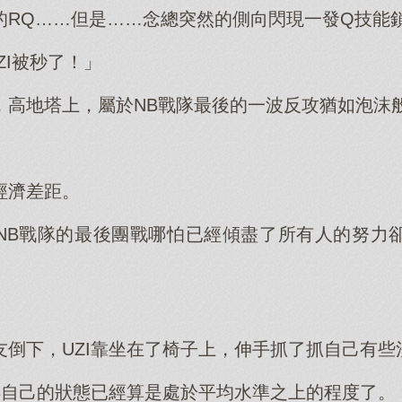
RQ……但是……念總突然的側向閃現一發Q技能鎖
ZI被秒了！」
，高地塔上，屬於NB戰隊最後的一波反攻猶如泡沫
經濟差距。
NB戰隊的最後團戰哪怕已經傾盡了所有人的努力
友倒下，UZI靠坐在了椅子上，伸手抓了抓自己有些
覺得自己的狀態已經算是處於平均水準之上的程度了。