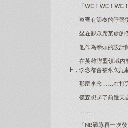
「WE！WE！WE
整齊有節奏的呼聲
坐在觀眾席某處的
他作為拳頭的設計
在英雄聯盟領域內
上，李念都會被永久記
那麼李念……在打
傑森想起了前幾天
……
「NB戰隊再一次