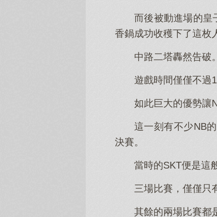
而後被動進場的皇
香鍋成功收穫下了這枚
中路二塔轟然告破
遊戲時間僅僅不過
如此巨大的優勢讓
這一刻有不少NB
決賽。
當時的SKT便是這
三場比賽，僅僅只
其餘的兩場比賽都