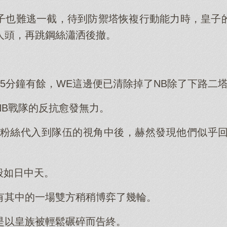
子也難逃一截，待到防禦塔恢複行動能力時，皇子
人頭，再跳鋼絲瀟洒後撤。
。
15分鐘有餘，WE這邊便已清除掉了NB除了下路二
NB戰隊的反抗愈發無力。
的粉絲代入到隊伍的視角中後，赫然發現他們似乎回
般如日中天。
有其中的一場雙方稍稍博弈了幾輪。
是以皇族被輕鬆碾碎而告終。