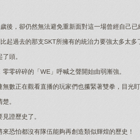
了幾歲後，卻仍然無法避免重新面對這一場曾經自己已
隊比起過去的那支SKT所擁有的統治力要強太多太多
起了頭。
，零零碎碎的「WE」呼喊之聲開始由弱漸強。
連無數正在觀看直播的玩家們也攥緊著雙拳，目光
清楚。
要見證歷史了。
將來恐怕都沒有隊伍能夠再創造類似輝煌的歷史！