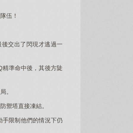
紅隊伍！
最後交出了閃現才逃過一
Q精準命中後，其後方陡
破局。
的防禦塔直接凍結。
動手限制他們的情況下仍