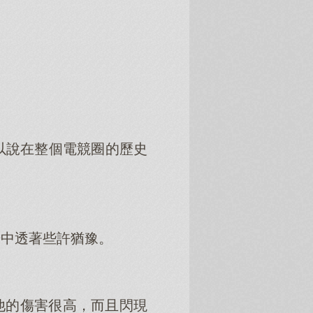
以說在整個電競圈的歷史
光中透著些許猶豫。
他的傷害很高，而且閃現