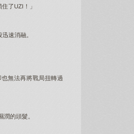
住了UZI！」
般迅速消融。
卻也無法再將戰局扭轉過
濕潤的頭髮。