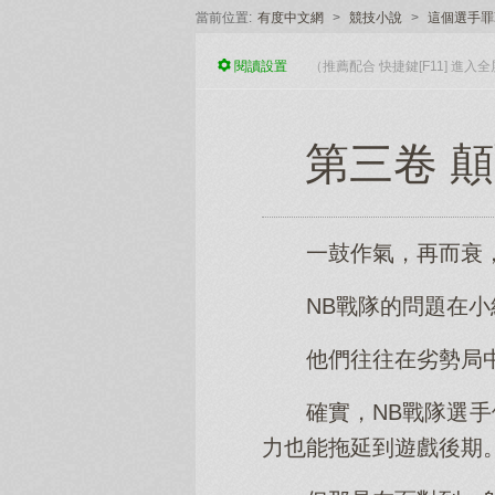
當前位置:
有度中文網
>
競技小說
>
這個選手罪
閱讀
設置
（推薦配合 快捷鍵[F11] 進
第三卷 
一鼓作氣，再而衰
NB戰隊的問題在
他們往往在劣勢局
確實，NB戰隊選
力也能拖延到遊戲後期