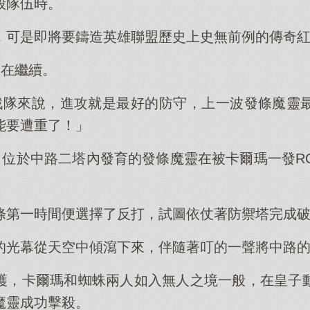
般隊伍時。
，可是即將要鑄造英雄聯盟歷史上史無前例的傳奇
還在繼續。
戰隊來說，進攻就是最好的防守，上一波發條魔靈
能要遭重了！」
中，位於中路二塔內發育的發條魔靈在被卡爾瑪一發R
。
條第一時間便選擇了反打，試圖依仗著防禦塔完成
的光幕從天空中傾瀉下來，伴隨著叮的一聲將中路
護，卡爾瑪和蜘蛛兩人如入無人之境一般，在皇子
魔靈成功擊殺。