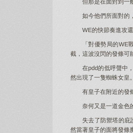
但那是在面對到一
如今他們所面對的
WE的快節奏進攻
「對優勢局的WE
截，這波沒閃的發條可
在pdd的低呼聲
然出現了一隻蜘蛛女皇
有皇子在附近的發
奈何又是一道金色
失去了防禦塔的庇
然當著皇子的面將發條