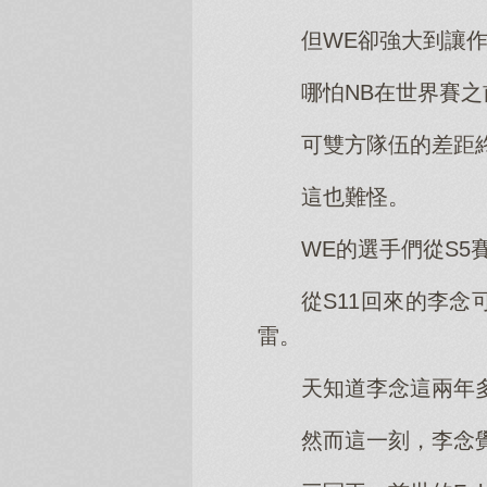
但WE卻強大到讓
哪怕NB在世界賽
可雙方隊伍的差距
這也難怪。
WE的選手們從S
從S11回來的李
雷。
天知道李念這兩年
然而這一刻，李念