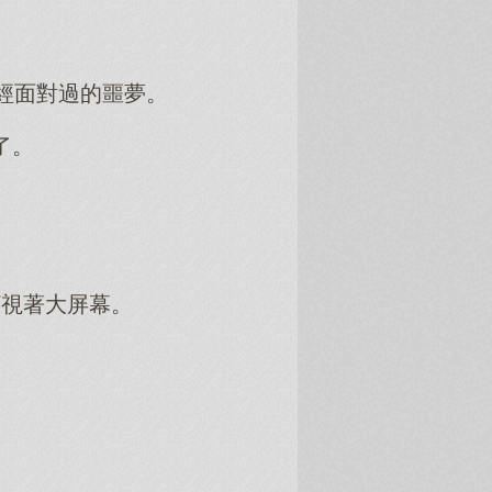
經面對過的噩夢。
了。
盯視著大屏幕。