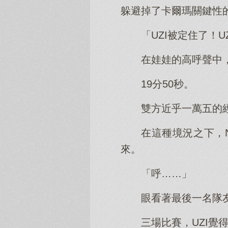
躲避掉了卡爾瑪關鍵性的
「UZI被定住了！U
在娃娃的高呼聲中
19分50秒。
雙方近乎一萬五的
在這種境況之下，
來。
「呼……」
眼看著最後一名隊
三場比賽，UZI