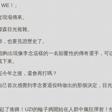
！WE！」
從現場傳來。
傑森目光複雜。
師，也要見證歷史了。
能夠出現像李念這樣的一名顛覆性的傳奇選手，可
載下來。
完今年之後，還會再打嗎？
自己首次感覺到李念要退役時做出的那個決定，目
發起了衝鋒！UZI的輪子媽開始在人群中瘋狂彈射！