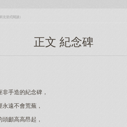
入全屏沈浸式閱讀）
正文 紀念碑
座非手造的紀念碑，
徑永遠不會荒蕪，
的頭顱高高昂起，