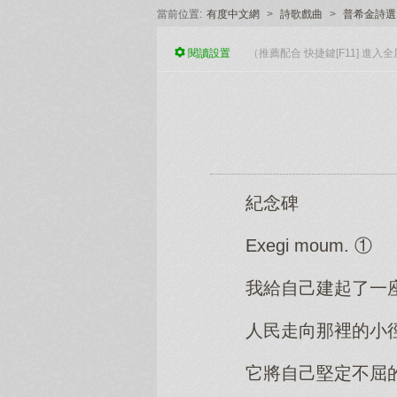
當前位置:
有度中文網
>
詩歌戲曲
>
普希金詩選
閱讀
設置
（推薦配合 快捷鍵[F11] 進
紀念碑
Exegi moum. ①
我給自己建起了一
人民走向那裡的小
它將自己堅定不屈