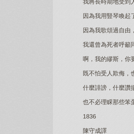
我將長時期地受到
因為我用豎琴喚起
因為我歌頌過自由
我還曾為死者呼籲
啊，我的繆斯，你
既不怕受人欺侮，
什麼誹謗，什麼讚
也不必理睬那些笨
1836
陳守成譯