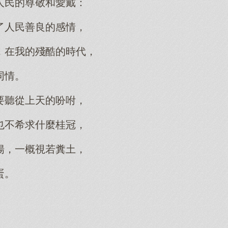
人民的尊敬和愛戴：
了人民善良的感情，
，在我的殘酷的時代，
同情。
要聽從上天的吩咐，
也不希求什麼桂冠，
揚，一概視若糞土，
蛋。