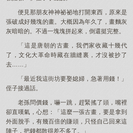
便見那朋友神神祕祕地打開東西，原來是
張破成好幾塊的畫。大概因為年久了，畫麵灰
灰暗暗的。不過一塊塊拼起來，倒還挺完整。
「這是唐朝的古畫，我們家收藏十幾代
了，文化大革命時藏在牆縫裏，才沒被抄了
去……」
「最近我這街坊要娶媳婦，急著用錢！」
侄子接過話。
老孫問價錢，嚇一跳，趕緊搖了頭，嘴裡
卻直嘆氣，心想：「這麼一張古畫，要是拿到
外面脫手，有幾百倍的賺頭，只怪自己回來這
陣子，把錢都散得差不多了。」