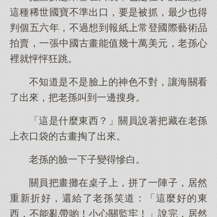
這種稀世國寶不準出口，要是被抓，最少也得
判個五六年，不過想到報紙上常登國際藝術品
拍賣，一張中國古畫能值幾十萬美元，老孫心
裡就怦怦狂跳。
不知道是不是臉上的神色不對，讓海關看
了出來，把老孫叫到一邊搜身。
「這是什麼東西？」關員說著把藏在老孫
上衣口袋的古畫掏了出來。
老孫的臉一下子變得慘白。
關員把畫攤在桌子上，拼了一陣子，居然
重新折好，還給了老孫笑道：「這麼好的東
西，不能亂帶喲！小心關監牢！」說完，居然