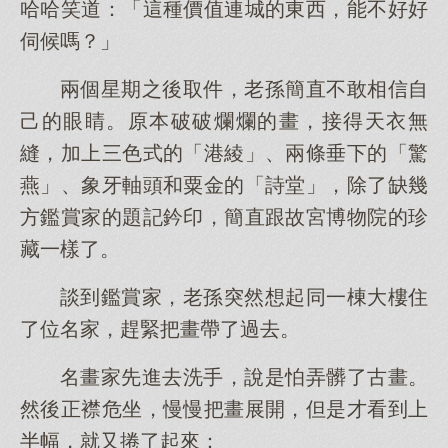
哈哈笑道：「這種價值連城的東西，能不好好
伺候嗎？」
兩個星期之後取件，老孫簡直不敢相信自
己的眼睛。原本破破爛爛的畫，接得天衣無
縫，加上三色式的「港綾」、兩條垂下的「驚
燕」、象牙軸頭和粟金的「詩堂」，除了缺幾
方鑑賞家的題記鈐印，簡直跟故宮博物院的珍
藏一樣了。
談到鑑賞家，老孫突然想起同一棟大樓住
了位名家，趕緊把畫帶了過去。
名畫家先進去洗手，說是怕弄髒了古畫。
然後正襟危坐，慢慢把畫展開，但是才看到上
半幅，就又捲了起來：