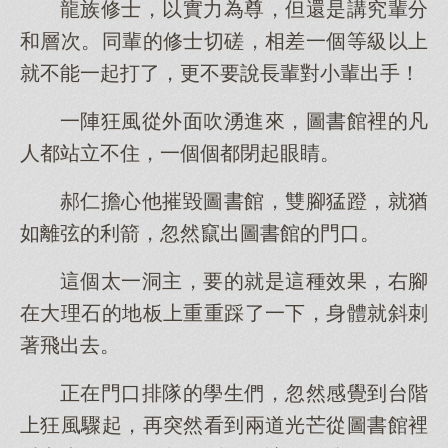
龍族修士，以實力為尊，但還是講究輩分
和層次。同輩的修士切磋，相差一個等級以上
就不能一起打了，更不要說長輩對小輩出手！
一陣狂風從外面吹湧進來，圖書館裡的凡
人都站立不住，一個個都閉起眼睛。
郝仁擔心他摧毀圖書館，雙腳猛蹬，就猶
如離弦的利箭，忽然竄出圖書館的門口。
這個太一洞主，要的就是這種效果，右腳
在大理石的地板上重重踩了一下，身體就斜刺
著飛出去。
正在門口排隊的學生們，忽然感覺到台階
上狂風驟起，再突然看到兩道光芒從圖書館裡