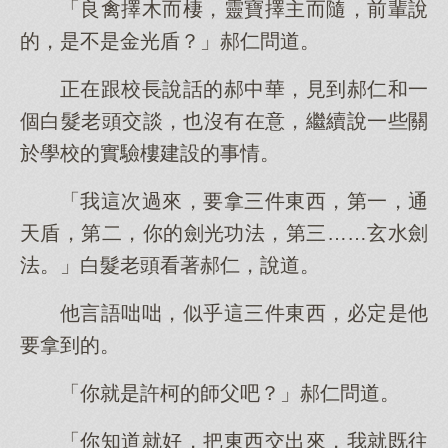
「良禽擇木而棲，靈寶擇主而隨，前輩說
的，是不是金光盾？」郝仁問道。
正在跟校長說話的郝中華，見到郝仁和一
個白髮老頭交談，也沒有在意，繼續說一些關
於學校的實驗樓建設的事情。
「我這次過來，要拿三件東西，第一，通
天盾，第二，你的劍光功法，第三……玄水劍
法。」白髮老頭看著郝仁，說道。
他言語咄咄，似乎這三件東西，必定是他
要拿到的。
「你就是許柯的師父吧？」郝仁問道。
「你知道就好，把東西交出來，我就既往