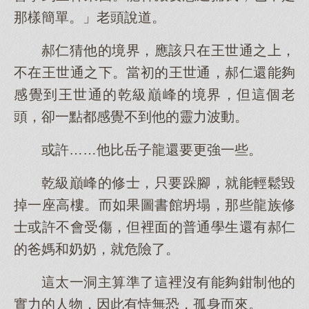
那樣簡單。」老頭說道。
郝仁猜他的境界，應該只在王世通之上，
不在王世通之下。當初的王世通，郝仁還能夠
感覺到王世通的乾級巔峰的境界，但這個老
頭，卻一點都感覺不到他的靈力波動。
或許……他比岳子龍還要更強一些。
乾級巔峰的修士，只要跺腳，就能輕鬆毀
掉一座高樓。而如果圖書館坍塌，那些龍族修
士或許不會受傷，但裡面的普通學生還有郝仁
的爸媽和奶奶，就危險了。
這太一洞主算準了這裡沒有能夠鉗制他的
實力的人物，因此有恃無恐，孤身而來。