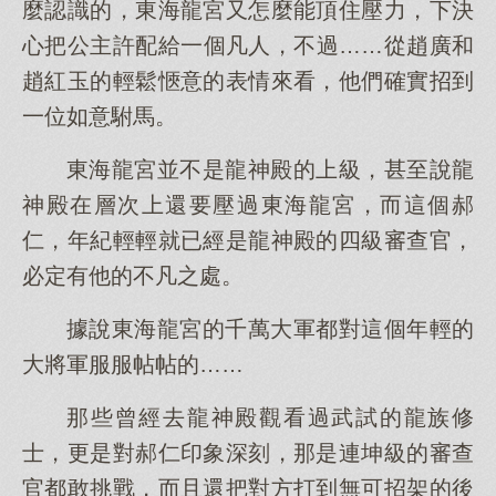
麼認識的，東海龍宮又怎麼能頂住壓力，下決
心把公主許配給一個凡人，不過……從趙廣和
趙紅玉的輕鬆愜意的表情來看，他們確實招到
一位如意駙馬。
東海龍宮並不是龍神殿的上級，甚至說龍
神殿在層次上還要壓過東海龍宮，而這個郝
仁，年紀輕輕就已經是龍神殿的四級審查官，
必定有他的不凡之處。
據說東海龍宮的千萬大軍都對這個年輕的
大將軍服服帖帖的……
那些曾經去龍神殿觀看過武試的龍族修
士，更是對郝仁印象深刻，那是連坤級的審查
官都敢挑戰，而且還把對方打到無可招架的後