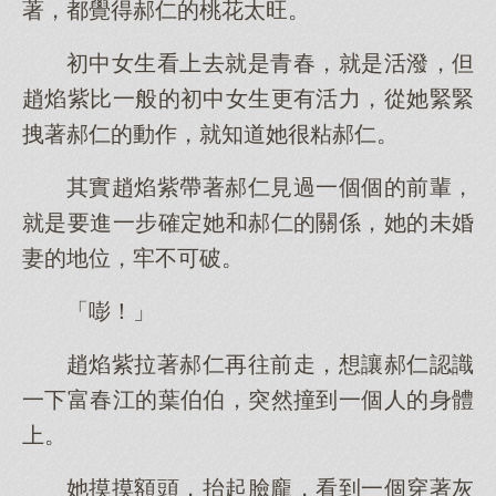
著，都覺得郝仁的桃花太旺。
初中女生看上去就是青春，就是活潑，但
趙焰紫比一般的初中女生更有活力，從她緊緊
拽著郝仁的動作，就知道她很粘郝仁。
其實趙焰紫帶著郝仁見過一個個的前輩，
就是要進一步確定她和郝仁的關係，她的未婚
妻的地位，牢不可破。
「嘭！」
趙焰紫拉著郝仁再往前走，想讓郝仁認識
一下富春江的葉伯伯，突然撞到一個人的身體
上。
她摸摸額頭，抬起臉龐，看到一個穿著灰