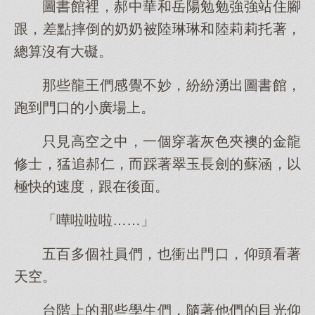
圖書館裡，郝中華和岳陽勉勉強強站住腳
跟，差點摔倒的奶奶被陸琳琳和陸莉莉托著，
總算沒有大礙。
那些龍王們感覺不妙，紛紛湧出圖書館，
跑到門口的小廣場上。
只見高空之中，一個穿著灰色夾襖的金龍
修士，猛追郝仁，而踩著翠玉長劍的蘇涵，以
極快的速度，跟在後面。
「嘩啦啦啦……」
五百多個社員們，也衝出門口，仰頭看著
天空。
台階上的那些學生們，隨著他們的目光仰