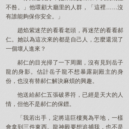
不咎。」他環顧大廳里的人群，「這裡……沒
有誰能夠保你安全。」
趙焰紫迷茫的看看老頭，再迷茫的看看郝
仁。她以為這次來的都是自己人，怎麼還混了
一個壞人進來？
郝仁的目光掃了一下周圍，沒有見到岳子
龍的身影。估計岳子龍不想暴露副殿主的身
份，也沒有替郝仁解決麻煩的興趣。
他送給郝仁五張破界符，已經是天大的人
情，但他不是郝仁的保鏢。
「我若出手，定將這巨樓夷為平地，一樣
會拿到三件東西。龍神殿要想追捕我，也不是