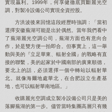
實現贏利。1999年，何享健徹底買斷麗光空
調，對製冷設備公司實現全資控股。
方洪波後來回憶這段經歷時強調：「當初
選擇安徽蕪湖可能是出於偶然。當年我們看中
了蕪湖麗光空調公司，蕪湖方面也有意向合
作，於是雙方便一拍即合。但事實上，這一舉
動與美的『立足華東、輻射全國』的戰略有直
接的聯繫，美的起家於中國南部的廣東順德，
要北上的話，必須選擇一個中轉站以輻射華
北。就像海爾地處華北，在合肥設立生產基
地，也可以輻射華南地區。」
收購麗光空調成立製冷設備公司只是美的
落腳蕪湖的第一步。儘管當時集團高層只有幾