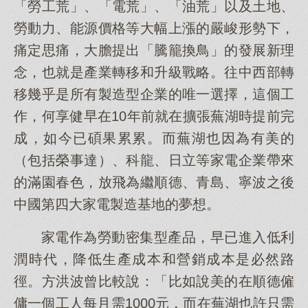
「勞工荒」、「電荒」、「油荒」以及土地、
勞動力、能源價格等大幅上漲的嚴峻形勢下，
痛定思痛，大膽提出「騰籠換鳥」的發展新理
念，也就是產業轉移和升級戰略。往中西部轉
移幾乎是所有製造型企業的唯一選擇，這個工
作，何享健早在10年前就在擴張蕪湖時提前完
成，如今已碩果累累。而蕪湖也因為有美的
（包括榮事達）、科龍、日立等家電企業帶來
的滿園春色，放飛為繼順德、青島、寧波之後
中國第四大家電製造基地的夢想。
家電作為勞動密集型產品，早已進入低利
潤時代，降低生產成本和營銷成本是必然路
徑。方洪波曾比較說：「比如說美的在順德僱
傭一個工人每月需1000元，而在蕪湖也許只需