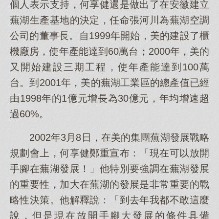
個人表示支持，何享健還是做出了在安徽建立
蕪湖生產基地的決定，任命張河川為蕪湖空調
公司的董事長。自1999年開始，美的建設了櫃
機廠房，使年產能達到60萬台；2000年，美的
又開始建設三期工程，使年產能達到100萬
台。到2001年，美的蕪湖工業區的總產值已經
由1998年的1億元增長為30億元，年均增速超
過60%。
2002年3月8日，在美的集團蕪湖發展戰略
規劃會上，何享健鄭重宣布：「現在可以放開
手腳在蕪湖發展！」他特別要強調在蕪湖發展
的重要性，加大在蕪湖的發展是非常重要的戰
略性決策。他解釋說：「到去年我都不敢這麼
說，但是現在放開手腳大發展的條件具備