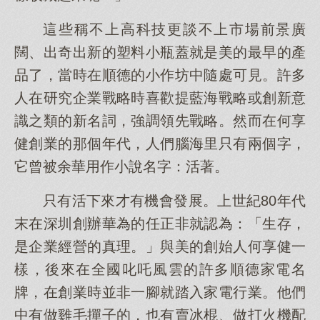
這些稱不上高科技更談不上市場前景廣
闊、出奇出新的塑料小瓶蓋就是美的最早的產
品了，當時在順德的小作坊中隨處可見。許多
人在研究企業戰略時喜歡提藍海戰略或創新意
識之類的新名詞，強調領先戰略。然而在何享
健創業的那個年代，人們腦海里只有兩個字，
它曾被余華用作小說名字：活著。
只有活下來才有機會發展。上世紀80年代
末在深圳創辦華為的任正非就認為：「生存，
是企業經營的真理。」與美的創始人何享健一
樣，後來在全國叱吒風雲的許多順德家電名
牌，在創業時並非一腳就踏入家電行業。他們
中有做雞毛撣子的，也有賣冰棍、做打火機配