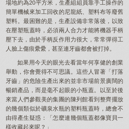
場地約為20平方米，生產組組員靠手工操作的
簡單機械來加工回收的尼龍紙、塑料布等廢舊
塑料。最困難的是，生產設備非常落後，以致
在壓塑瓶蓋時，必須兩人合力才能將機器手柄
壓下去，由於手柄反作用力很大，常常彈得工
人臉上傷痕纍纍，甚至連牙齒都會被打掉。
如果用今天的眼光去看當年何享健的創業
舉動，你會覺得不可思議。這些人冒著「打落
牙齒」的危險生產出來的並非市場前景廣闊的
暢銷產品，而是毫不起眼的小瓶蓋。以至於後
來當人們參觀美的集團的陳列館看到整齊擺放
的幾個類似於礦泉水瓶的塑料瓶蓋時，總會不
由得產生疑惑：「怎麼連幾個瓶蓋都像寶貝一
樣收藏起來呢？」