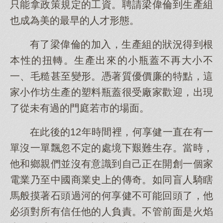
只能拿政策規定的工資。聘請梁偉倫到生產組
也成為美的最早的人才形態。
有了梁偉倫的加入，生產組的狀況得到根
本性的扭轉。生產出來的小瓶蓋不再大小不
一、毛糙甚至變形。憑著質優價廉的特點，這
家小作坊生產的塑料瓶蓋很受廠家歡迎，出現
了從未有過的門庭若市的場面。
在此後的12年時間裡，何享健一直在有一
單沒一單飄忽不定的處境下艱難生存。當時，
他和鄉親們並沒有意識到自己正在開創一個家
電業乃至中國商業史上的傳奇。如同盲人騎瞎
馬般摸著石頭過河的何享健不可能回頭了，他
必須對所有信任他的人負責。不管前面是火焰