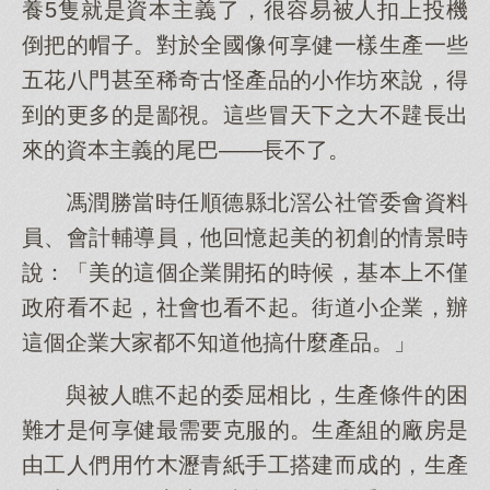
養5隻就是資本主義了，很容易被人扣上投機
倒把的帽子。對於全國像何享健一樣生產一些
五花八門甚至稀奇古怪產品的小作坊來說，得
到的更多的是鄙視。這些冒天下之大不韙長出
來的資本主義的尾巴——長不了。
馮潤勝當時任順德縣北滘公社管委會資料
員、會計輔導員，他回憶起美的初創的情景時
說：「美的這個企業開拓的時候，基本上不僅
政府看不起，社會也看不起。街道小企業，辦
這個企業大家都不知道他搞什麼產品。」
與被人瞧不起的委屈相比，生產條件的困
難才是何享健最需要克服的。生產組的廠房是
由工人們用竹木瀝青紙手工搭建而成的，生產