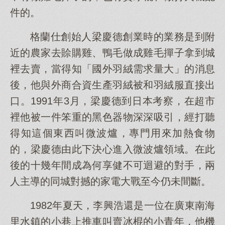
件的。
格蘭仕創始人梁慶德創業時的業務是到附
近的農家去賒購雞、鴨毛做成雞毛撣子拿到城
裡去賣，當得知「國外羽絨需求量大」的消息
後，他與外商合資生產羽絨被和羽絨服直接出
口。1991年3月，梁慶德到日本考察，在超市
裡他被一件笨重的黑色器物深深吸引，經打聽
得知這個東西叫微波爐，專門用來加熱食物
的，梁慶德由此下決心進入微波爐領域。在此
後的十幾年間成為何享健不可迴避的對手，兩
人主導的同城對撼的家電大戰至今仍未間斷。
1982年夏天，李興浩還是一位在廣東南海
里水鎮的小巷上推車叫賣冰棍的小青年，他機