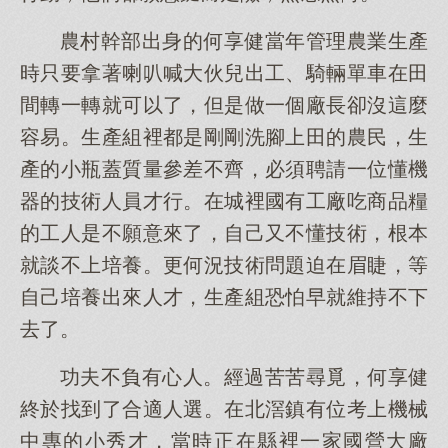
農村幹部出身的何享健當年管理農業生產
時只要拿著喇叭喊大伙兒出工、騎輛單車在田
間轉一轉就可以了，但是做一個廠長卻沒這麼
容易。生產組裡都是剛剛洗腳上田的農民，生
產的小瓶蓋質量參差不齊，必須聘請一位懂機
器的技術人員才行。在城裡國有工廠吃商品糧
的工人是不願意來了，自己又不懂技術，根本
就談不上培養。更何況技術問題迫在眉睫，等
自己培養出來人才，生產組恐怕早就維持不下
去了。
功夫不負有心人。經過苦苦尋覓，何享健
終於找到了合適人選。在北滘鎮有位考上機械
中專的小秀才，當時正在縣裡一家國營大廠