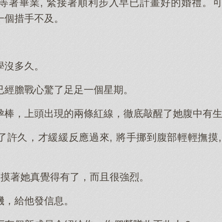
等著畢業, 緊接著順利步入早已計畫好的婚禮。
一個措手不及。
學沒多久。
已經膽戰心驚了足足一個星期。
孕棒，上頭出現的兩條紅線，徹底敲醒了她腹中有
了許久，才緩緩反應過來, 將手挪到腹部輕輕撫摸,
著摸著她真覺得有了，而且很強烈。
機，給他發信息。