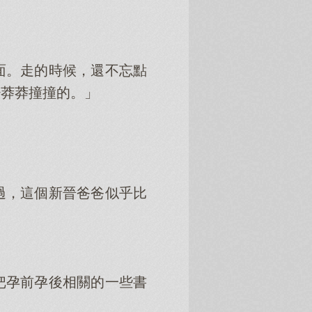
面。走的時候，還不忘點
少莽莽撞撞的。」
過，這個新晉爸爸似乎比
把孕前孕後相關的一些書