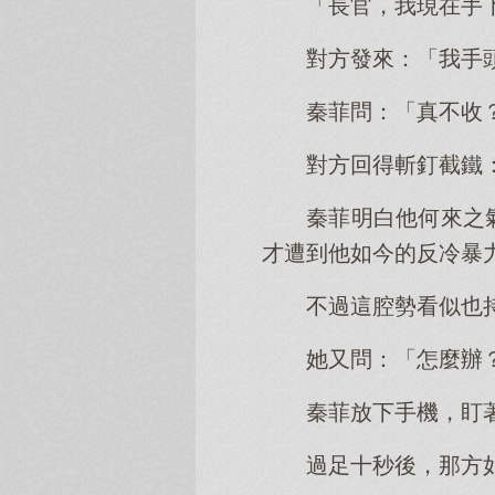
「長官，我現在手
對方發來：「我手頭
秦菲問：「真不收
對方回得斬釘截鐵
秦菲明白他何來之
才遭到他如今的反冷暴
不過這腔勢看似也
她又問：「怎麼辦
秦菲放下手機，盯
過足十秒後，那方