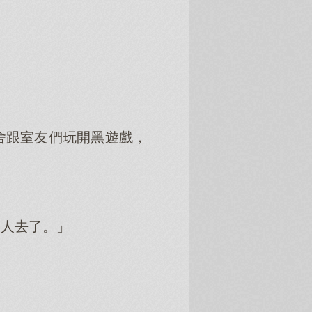
舍跟室友們玩開黑遊戲，
別人去了。」