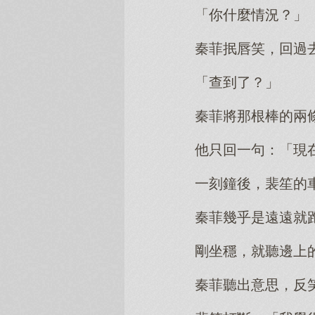
「你什麼情況？」
秦菲抿唇笑，回過
「查到了？」
秦菲將那根棒的兩
他只回一句：「現
一刻鐘後，裴笙的
秦菲幾乎是遠遠就
剛坐穩，就聽邊上
秦菲聽出意思，反