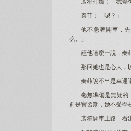
裴笙打斷：「我覺
秦菲：「嗯？」
他不急著開車，先
么。」
經他這麼一說，秦
那回她也是心大，
秦菲說不出是幸運
毫無準備是無疑的
前是實習期，她不受學
裴笙開車上路，看