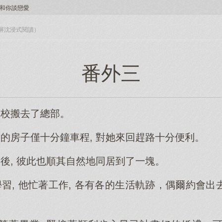
和你談戀愛
入全屏沈浸式閱讀）
番外三
學校搬去了總部。
笙的房子僅十分鐘車程, 對她來回趕路十分便利。
證後, 彼此也順其自然地同居到了一塊。
學習, 他忙著工作, 各有各的生活軌跡，偶爾約會