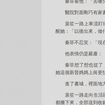
秦菲看他：「去哪
醫院對面剛巧有家
裴笙一路上車流盯
醒她：「以後出來，做
秦菲不忍笑：「現
他表情仍是嚴肅：
秦菲想了想也從了
她這個新晉媽媽上崗更
進了書城，裡面地
裴笙一路走向生活
都搬下來，全部送到收