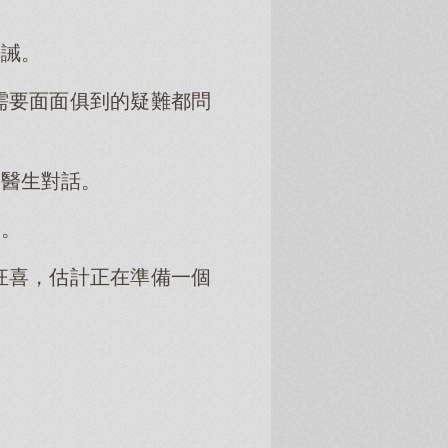
告誡。
需要面面俱到的疑難都問
跟醫生對話。
緊。
狂喜，估計正在準備一個
」