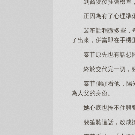
到醫院後挂號檢查
正因為有了心理準
裴笙話稍微多些，
了出來，併當即在手機
秦菲原先也有話想
終於交代完一切，
秦菲側頭看他，陽
為人父的身份。
她心底也掩不住興
裴笙聽這話，改成