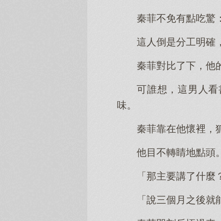
秦菲不免有點吃驚
這人倒是分工明確
秦菲對比了下，他
可誰想，這男人看
味。
秦菲靠在他懷裡，
他目不轉睛地點頭
「那主要講了什麼
「說三個月之後就