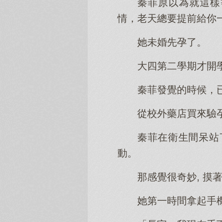
秦菲原以為就這樣
情，老天總要提前給你
她未婚先孕了。
大四第二學期才開
秦菲發覺的時候，
從校外藥店買來驗
秦菲在衛生間呆站
動。
那感覺很奇妙, 摸
她第一時間拿起手