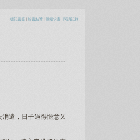
標記書簽
|
給書點贊
|
報錯求書
|
閱讀記錄
出去消遣，日子過得愜意又