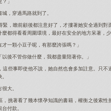
兒？」
書城，穿過馬路就到了。
得緊，瞻前顧後都注意好了，才摟著她安全過到對
什麼都得看看周圍環境，最好在安全的地方呆著，
在才一顆小豆子呢，有那麼誇張嗎？」
「以後不管你做什麼，我都盡量陪著你。」
，這些事即使他不說，她自然也會多加註意。只不
快。
方很大。
區，挑著看了幾本懷孕知識的書籍，權衡之後索性
銀台付款。