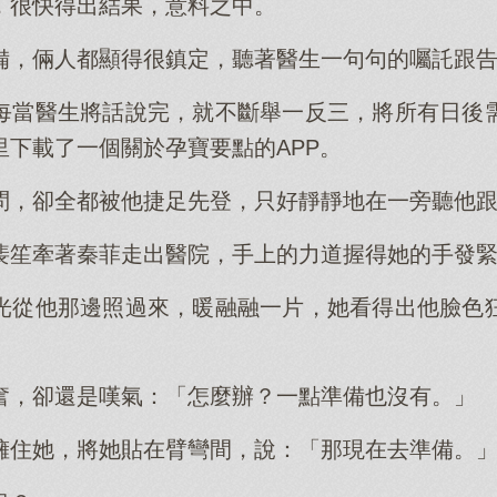
，很快得出結果，意料之中。
備，倆人都顯得很鎮定，聽著醫生一句句的囑託跟
每當醫生將話說完，就不斷舉一反三，將所有日後
里下載了一個關於孕寶要點的APP。
問，卻全都被他捷足先登，只好靜靜地在一旁聽他
裴笙牽著秦菲走出醫院，手上的力道握得她的手發
光從他那邊照過來，暖融融一片，她看得出他臉色
奮，卻還是嘆氣：「怎麼辦？一點準備也沒有。」
擁住她，將她貼在臂彎間，說：「那現在去準備。