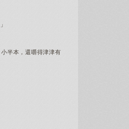
。」
了小半本，還嚼得津津有