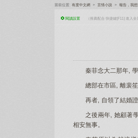
當前位置:
有度中文網
>
言情小說
>
報告，我想
閱讀
設置
（推薦配合 快捷鍵[F11] 進
秦菲念大二那年, 
總部在市區, 離裴
再者, 自領了結婚
之後兩年, 她顧著
相安無事。