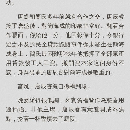
功。
唐盛和簡氏多年前就有合作之交，唐辰睿
接手唐盛後，對簡海成的印象非常好。翻看合
作賬面，你給他一分，他回報你十分，令銀行
避之不及的民企貸款跑路事件從未發生在簡海
成身上，簡氏最困難那幾年他抵押了全部家產
用貸款發工人工資。撇開資本家這個身份不
談，身為後輩的唐辰睿對簡海成是敬重的。
當晚，唐辰睿親自攜禮到場。
晚宴辦得很低調，來賓賀禮皆作為慈善用
途捐贈。非他主場，唐辰睿有意避開成為焦
點，拎著一杯香檳去了庭院。