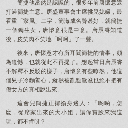
簡捷他當然是認識的，很多年前唐懷意還
打過簡捷主意。唐盛董事會主席挑兒媳婦，最
看重「家風」二字，簡海成名聲甚好，就簡捷
一個獨生女，唐懷意很是中意。唐辰睿知道
後，皮笑肉不笑地「呵呵」了一聲。
後來，唐懷意才有所耳聞簡捷的情事，頗
為遺憾，也就從此不再提了。想起當日唐辰睿
不解釋不反駁的樣子，唐懷意有些瞭然，他這
個兒子冷麵善心，縱然被亂點鴛鴦也絕不把有
傷女方的真相說出來。
這會兒簡捷正揶揄身邊人：「喲喲，怎
麼，從席家出來的大小姐，讓你賞臉來我這
玩，都不肯呀？」