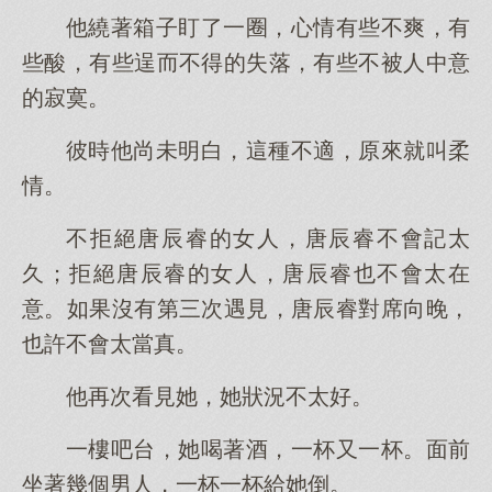
他繞著箱子盯了一圈，心情有些不爽，有
些酸，有些逞而不得的失落，有些不被人中意
的寂寞。
彼時他尚未明白，這種不適，原來就叫柔
情。
不拒絕唐辰睿的女人，唐辰睿不會記太
久；拒絕唐辰睿的女人，唐辰睿也不會太在
意。如果沒有第三次遇見，唐辰睿對席向晚，
也許不會太當真。
他再次看見她，她狀況不太好。
一樓吧台，她喝著酒，一杯又一杯。面前
坐著幾個男人，一杯一杯給她倒。