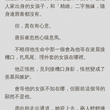
人家出身的女孩子，和「精緻」二字無緣，隨
身連唇膏都沒有。
但，貴在有心意。
唐辰睿忽然心猿意馬。
不曉得他生命中那一個會為他等在凌晨接
機口，扎馬尾、理外套的女孩在哪裡。
他正悵然，見到接機口身影，悵然變成了
羨慕與嫉妒。
會等他的女孩不知在哪，但眼前這個等的
顯然不是他。
席向桓走出通道，她迎上去，兩人輕輕擁