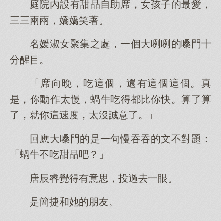
庭院內設有甜品自助席，女孩子的最愛，
三三兩兩，嬌嬌笑著。
名媛淑女聚集之處，一個大咧咧的嗓門十
分醒目。
「席向晚，吃這個，還有這個這個。真
是，你動作太慢，蝸牛吃得都比你快。算了算
了，就你這速度，太沒誠意了。」
回應大嗓門的是一句慢吞吞的文不對題：
「蝸牛不吃甜品吧？」
唐辰睿覺得有意思，投過去一眼。
是簡捷和她的朋友。