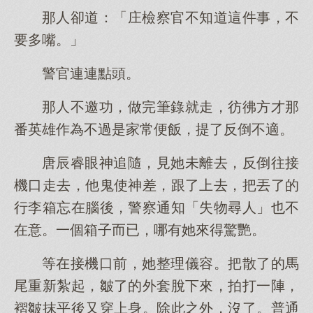
那人卻道：「庄檢察官不知道這件事，不
要多嘴。」
警官連連點頭。
那人不邀功，做完筆錄就走，彷彿方才那
番英雄作為不過是家常便飯，提了反倒不適。
唐辰睿眼神追隨，見她未離去，反倒往接
機口走去，他鬼使神差，跟了上去，把丟了的
行李箱忘在腦後，警察通知「失物尋人」也不
在意。一個箱子而已，哪有她來得驚艷。
等在接機口前，她整理儀容。把散了的馬
尾重新紮起，皺了的外套脫下來，拍打一陣，
褶皺抹平後又穿上身。除此之外，沒了。普通