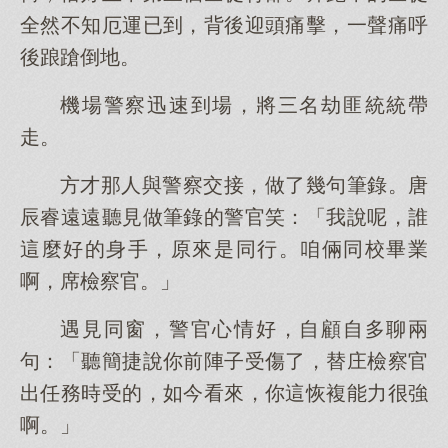
全然不知厄運已到，背後迎頭痛擊，一聲痛呼
後踉蹌倒地。
機場警察迅速到場，將三名劫匪統統帶
走。
方才那人與警察交接，做了幾句筆錄。唐
辰睿遠遠聽見做筆錄的警官笑：「我說呢，誰
這麼好的身手，原來是同行。咱倆同校畢業
啊，席檢察官。」
遇見同窗，警官心情好，自顧自多聊兩
句：「聽簡捷說你前陣子受傷了，替庄檢察官
出任務時受的，如今看來，你這恢複能力很強
啊。」