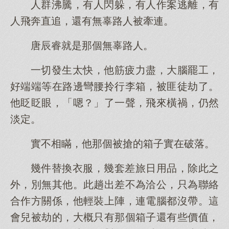
人群沸騰，有人閃躲，有人作案逃離，有
人飛奔直追，還有無辜路人被牽連。
唐辰睿就是那個無辜路人。
一切發生太快，他筋疲力盡，大腦罷工，
好端端等在路邊彎腰拎行李箱，被匪徒劫了。
他眨眨眼，「嗯？」了一聲，飛來橫禍，仍然
淡定。
實不相瞞，他那個被搶的箱子實在破落。
幾件替換衣服，幾套差旅日用品，除此之
外，別無其他。此趟出差不為洽公，只為聯絡
合作方關係，他輕裝上陣，連電腦都沒帶。這
會兒被劫的，大概只有那個箱子還有些價值，