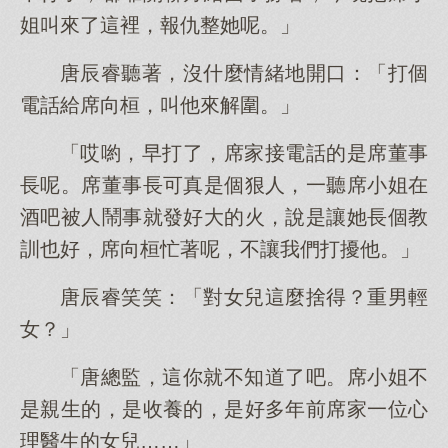
姐叫來了這裡，報仇整她呢。」
唐辰睿聽著，沒什麼情緒地開口：「打個
電話給席向桓，叫他來解圍。」
「哎喲，早打了，席家接電話的是席董事
長呢。席董事長可真是個狠人，一聽席小姐在
酒吧被人鬧事就發好大的火，說是讓她長個教
訓也好，席向桓忙著呢，不讓我們打擾他。」
唐辰睿笑笑：「對女兒這麼捨得？重男輕
女？」
「唐總監，這你就不知道了吧。席小姐不
是親生的，是收養的，是好多年前席家一位心
理醫生的女兒……」