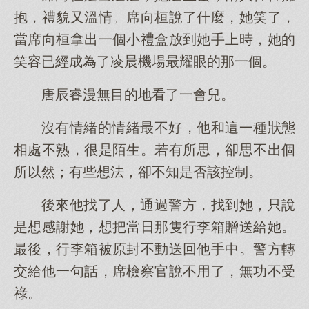
抱，禮貌又溫情。席向桓說了什麼，她笑了，
當席向桓拿出一個小禮盒放到她手上時，她的
笑容已經成為了凌晨機場最耀眼的那一個。
唐辰睿漫無目的地看了一會兒。
沒有情緒的情緒最不好，他和這一種狀態
相處不熟，很是陌生。若有所思，卻思不出個
所以然；有些想法，卻不知是否該控制。
後來他找了人，通過警方，找到她，只說
是想感謝她，想把當日那隻行李箱贈送給她。
最後，行李箱被原封不動送回他手中。警方轉
交給他一句話，席檢察官說不用了，無功不受
祿。