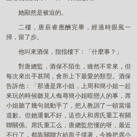
她顯然是被迫的。
二樓，唐辰睿應酬完畢，經過時眼風一
掃，留了步。
他叫來酒保，指指樓下：「什麼事？」
對唐總監，酒保不陌生，雖然不常來，但
每次來出手甚闊，會所上下最愛的類型。酒保
告訴他：「那邊是席小姐，上周和簡小姐一起
來玩的時候聽見人侮辱簡小姐暗戀人的事，席
小姐聽了幾句就動手了，把人教訓了一頓當場
道歉。但她運氣不好，這些人和席氏重工有關
聯關係。席氏重工么，唐總監您懂的呀，最近
不行了，都靠關聯方給面子撐著，今晚把席小