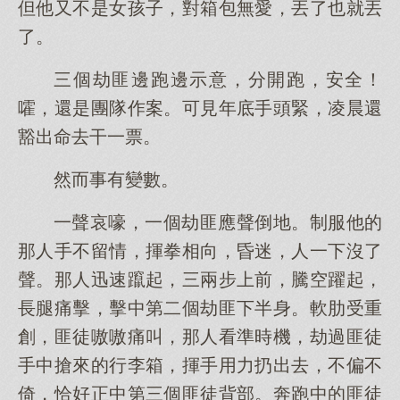
但他又不是女孩子，對箱包無愛，丟了也就丟
了。
三個劫匪邊跑邊示意，分開跑，安全！
嚯，還是團隊作案。可見年底手頭緊，凌晨還
豁出命去干一票。
然而事有變數。
一聲哀嚎，一個劫匪應聲倒地。制服他的
那人手不留情，揮拳相向，昏迷，人一下沒了
聲。那人迅速躥起，三兩步上前，騰空躍起，
長腿痛擊，擊中第二個劫匪下半身。軟肋受重
創，匪徒嗷嗷痛叫，那人看準時機，劫過匪徒
手中搶來的行李箱，揮手用力扔出去，不偏不
倚，恰好正中第三個匪徒背部。奔跑中的匪徒