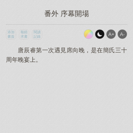
番外 序幕開場
添加
報錯
閱讀
書簽
求書
記錄
唐辰睿第一次遇見席向晚，是在簡氏三十
周年晚宴上。