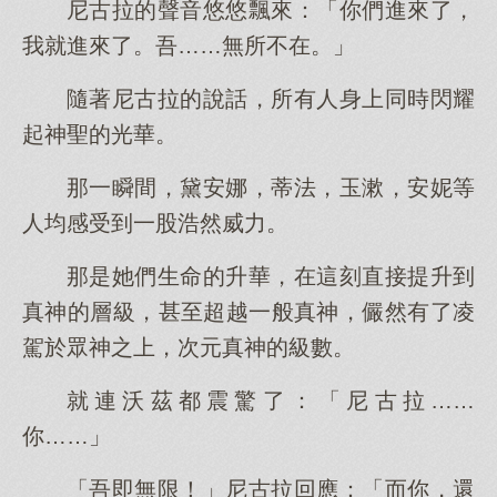
尼古拉的聲音悠悠飄來：「你們進來了，
我就進來了。吾……無所不在。」
隨著尼古拉的說話，所有人身上同時閃耀
起神聖的光華。
那一瞬間，黛安娜，蒂法，玉漱，安妮等
人均感受到一股浩然威力。
那是她們生命的升華，在這刻直接提升到
真神的層級，甚至超越一般真神，儼然有了凌
駕於眾神之上，次元真神的級數。
就連沃茲都震驚了：「尼古拉……
你……」
「吾即無限！」尼古拉回應：「而你，還