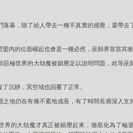
鬥落幕，除了給人帶去一種不真實的感覺，還帶去
望盟內的位面崛起也會是一種必然，巫師界首當其
那惡極世界的大劫魔被鎮壓足以說明問題，此等巫
複了沉靜，冥空域也回覆了正常。
迴之地仍在有條不紊地成長，有了時間長廊深入支
世界的大劫魔才真正被鎮壓起來，徹底化為了輪