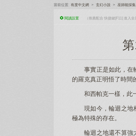
當前位置:
有度中文網
>
玄幻小說
>
巫師能採集
閱讀
設置
（推薦配合 快捷鍵[F11] 進
第
事實正是如此，在
的羅克真正明悟了時間
和西帕克一樣，此
現如今，輪迴之地
極為特殊的存在。
輪迴之地還不算強