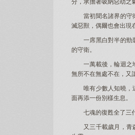
分，承擔著吸納惡劫之
當初聞名諸界的守
滅惡獸，偶爾也會出現
一席黑白對半的勁
的守衛。
一萬載後，輪迴之
無所不在無處不在，又
唯有少數人知曉，
面再添一份別樣生息。
七魂的復甦全了三
又三千載歲月，青