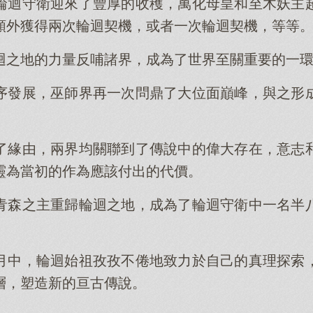
輪迴守衛迎來了豐厚的收穫，萬化母皇和至木妖主
額外獲得兩次輪迴契機，或者一次輪迴契機，等等
迴之地的力量反哺諸界，成為了世界至關重要的一
序發展，巫師界再一次問鼎了大位面巔峰，與之形
了緣由，兩界均關聯到了傳說中的偉大存在，意志
靈為當初的作為應該付出的代價。
青森之主重歸輪迴之地，成為了輪迴守衛中一名半
月中，輪迴始祖孜孜不倦地致力於自己的真理探索
層，塑造新的亘古傳說。