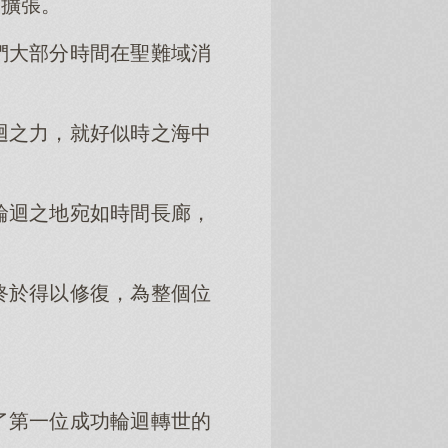
而擴張。
們大部分時間在聖難域消
迴之力，就好似時之海中
輪迴之地宛如時間長廊，
終於得以修復，為整個位
了第一位成功輪迴轉世的