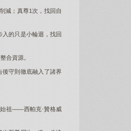
削減；真尊1次，找回自
步入的只是小輪迴，找回
的整合資源。
告後守則徹底融入了諸界
始祖——西帕克·贊格威