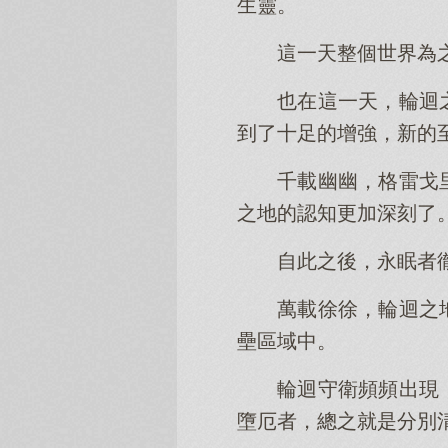
生靈。
這一天整個世界為
也在這一天，輪迴
到了十足的增強，新的
千載幽幽，格雷戈
之地的認知更加深刻了
自此之後，永眠者
萬載徐徐，輪迴之
壘區域中。
輪迴守衛頻頻出現
墮厄者，總之就是分別