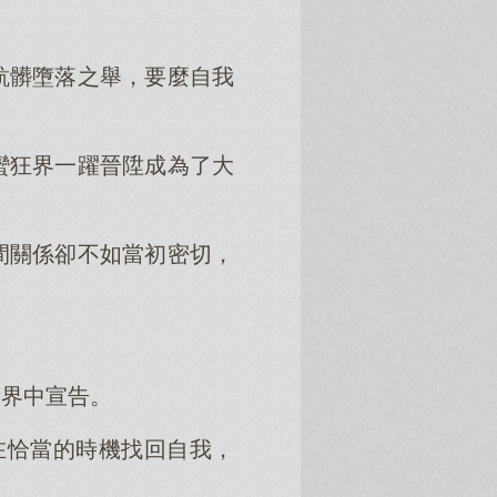
骯髒墮落之舉，要麼自我
蠻狂界一躍晉陞成為了大
間關係卻不如當初密切，
諸界中宣告。
在恰當的時機找回自我，