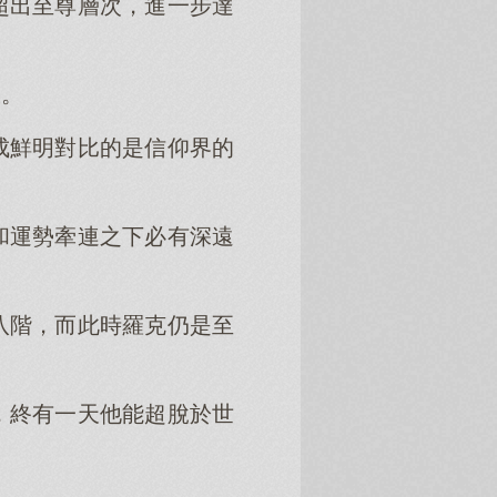
超出至尊層次，進一步達
。
環。
成鮮明對比的是信仰界的
和運勢牽連之下必有深遠
八階，而此時羅克仍是至
，終有一天他能超脫於世