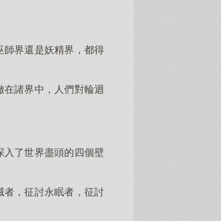
巫師界還是妖精界，都得
徹在諸界中，人們對輪迴
探入了世界盡頭的四個壁
滅者，征討永眠者，征討