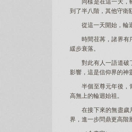
同樣是在這一天，
到了半八階，其他守衛
從這一天開始，輪
時間荏苒，諸界有
緩步衰落。
對此有人一語道破
影響，這是信仰界的神
半個至尊元年後，
高無上的輪迴始祖。
在接下來的無盡歲
界，進一步問鼎更高階