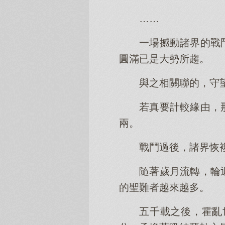
……
一場撼動諸界的戰
圓滿已是大勢所趨。
與之相關聯的，守
若真要計較緣由，
兩。
戰鬥過後，諸界恢
隨著歲月流轉，輪
的聖難者越來越多。
五千載之後，霍亂