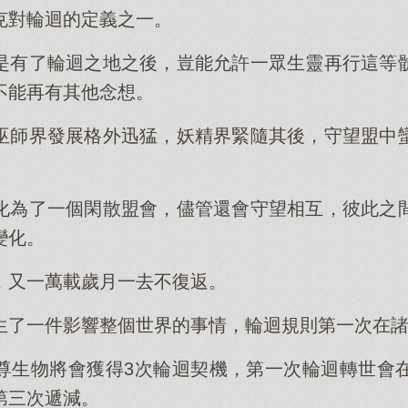
克對輪迴的定義之一。
是有了輪迴之地之後，豈能允許一眾生靈再行這等
不能再有其他念想。
巫師界發展格外迅猛，妖精界緊隨其後，守望盟中
化為了一個閑散盟會，儘管還會守望相互，彼此之
變化。
，又一萬載歲月一去不復返。
生了一件影響整個世界的事情，輪迴規則第一次在
尊生物將會獲得3次輪迴契機，第一次輪迴轉世會
第三次遞減。