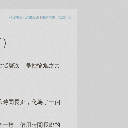
標記書簽
|
給書點贊
|
報錯求書
|
閱讀記錄
篇）
七階層次，掌控輪迴之力
承時間長廊，化為了一個
會一樣，借用時間長廊的