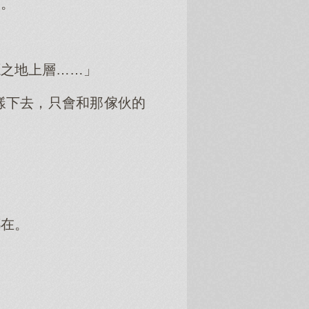
子。
源之地上層……」
樣下去，只會和那傢伙的
都在。