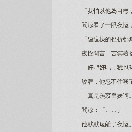
「我怕以他為目標
閻涼看了一眼夜恆
「連這樣的挫折都
夜恆聞言，苦笑著
「好吧好吧，我也
說著，他忍不住嘆
「真是羨慕皇妹啊
閻涼：「……」
他默默遠離了夜恆