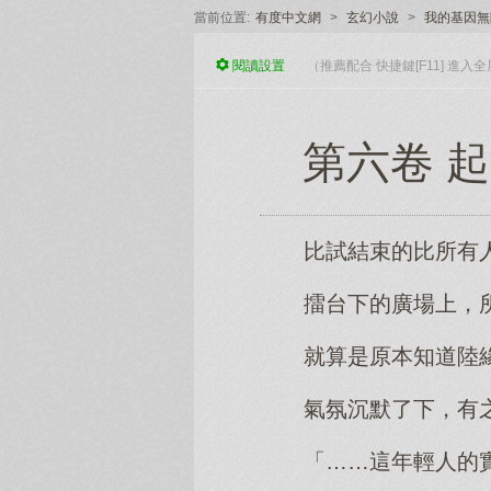
當前位置:
有度中文網
>
玄幻小說
>
我的基因無
閱讀
設置
（推薦配合 快捷鍵[F11] 進
第六卷 
比試結束的比所有
擂台下的廣場上，
就算是原本知道陸
氣氛沉默了下，有
「……這年輕人的