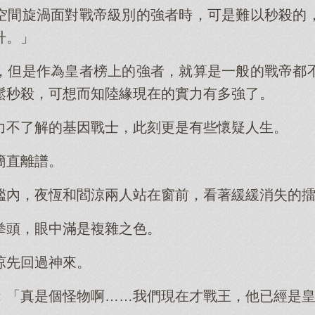
空間旋渦面對戰帝級別的強者時，可是難以秒殺的
升。」
，但是作為皇者榜上的強者，就算是一般的戰帝都
鬆秒殺，可想而知陸緣現在的實力有多強了。
力不了解的基因戰士，此刻更是有些懷疑人生。
簡直離譜。
艦內，夜恆和閻涼兩人站在窗前，看著緩緩消失的
拳頭，眼中滿是複雜之色。
涼先回過神來。
：「真是個怪物啊……我們現在才戰王，他已經是