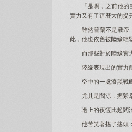
「是啊，之前他的
實力又有了這麼大的提
雖然普蘭不是戰帝
此，他也依舊被陸緣輕
而那些對於陸緣實
陸緣表現出的實力
空中的一處漆黑戰
尤其是閻涼，握緊
邊上的夜恆比起閻
他苦笑著搖了搖頭