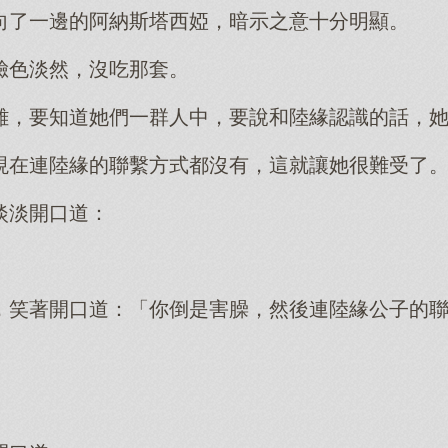
向了一邊的阿納斯塔西婭，暗示之意十分明顯。
臉色淡然，沒吃那套。
雜，要知道她們一群人中，要說和陸緣認識的話，
現在連陸緣的聯繫方式都沒有，這就讓她很難受了
淡淡開口道：
，笑著開口道：「你倒是害臊，然後連陸緣公子的