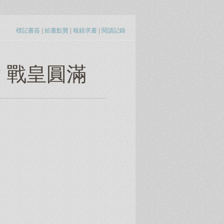
標記書簽
|
給書點贊
|
報錯求書
|
閱讀記錄
 戰皇圓滿