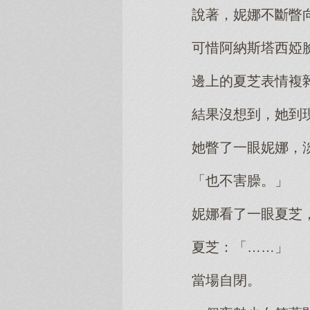
說著，妮娜不斷瞥
可惜阿納斯塔西婭
邊上的夏芝表情複
結果沒想到，她到
她瞥了一眼妮娜，
「也不害臊。」
妮娜看了一眼夏芝
夏芝：「……」
當場自閉。