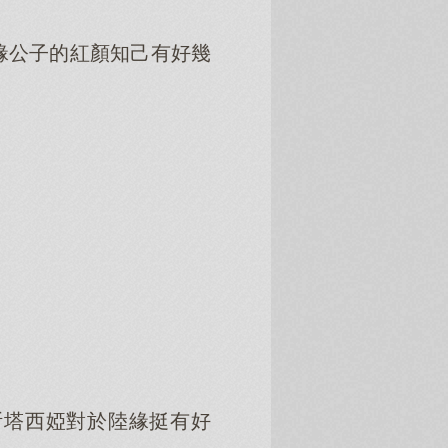
緣公子的紅顏知己有好幾
。
斯塔西婭對於陸緣挺有好