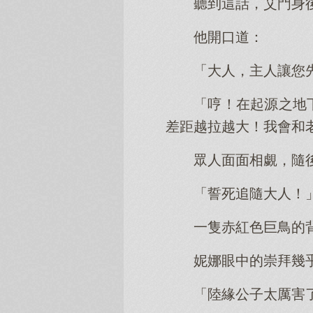
聽到這話，艾門身
他開口道：
「大人，主人讓您
「哼！在起源之地
差距越拉越大！我會和
眾人面面相覷，隨
「誓死追隨大人！
一隻赤紅色巨鳥的
妮娜眼中的崇拜幾
「陸緣公子太厲害