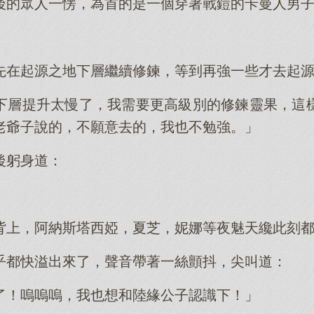
後的眾人一愣，為首的是一個穿著戰鎧的卡曼人男
先在起源之地下層繼續修鍊，等到再強一些才去起
下層提升太慢了，我需要更高級別的修鍊靈果，這
老爺子說的，不願意去的，我也不勉強。」
後躬身道：
」
背上，阿納斯塔西婭，夏芝，妮娜等夜魅天纔此刻
乎都快溢出來了，聲音帶著一絲顫抖，尖叫道：
了！嗚嗚嗚，我也想和陸緣公子認識下！」