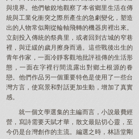
與境界。他們敏銳地觀察了本省鄉里生活在傳
統與工業化衝突之際所產生的急劇變化，塑造
出的人物常似剛從輪軸飛轉的機器房裡出來。
立刻投入傳統的祭典里，或者回到古城的窄巷
裡，與迂緩的歲月擦身而過。這些戰後出生的
青年作家，一面冷靜客觀地批評祖傳的生活形
態，一面在字裡行間流露出對鄉土根源的眷
戀。他們作品另一個重要特色是使用了一些台
灣方言，使寫景和對話更加生動，增加了真實
感。
就一個文學選集的主編而言，小說最費經
營，寫詩需要天賦才華，散文最貼切心靈，至
今仍是台灣創作的主流。編選之時，林語堂剛