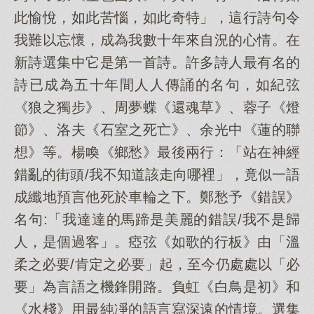
此愉悅，如此苦惱，如此奇特」，這行詩句令
我難以忘懷，成為我數十年來自況的心情。在
新詩選集中它是第一首詩。許多詩人最有名的
詩已成為五十年間人人傳誦的名句，如紀弦
《狼之獨步》、周夢蝶《還魂草》、蓉子《燈
節》、洛夫《石室之死亡》、余光中《蓮的聯
想》等。楊喚《鄉愁》最後兩行：「站在神經
錯亂的街頭/我不知道該走向哪裡」，竟似一語
成纖地預言他死於車輪之下。鄭愁予《錯誤》
名句:「我達達的馬蹄是美麗的錯誤/我不是歸
人，是個過客」。瘂弦《如歌的行板》由「溫
柔之必要/肯定之必要」起，至今仍處處以「必
要」為言語之機鋒開路。負虹《白鳥是初》和
《水棧》用最純凈的語言寫深遠的情境。選集