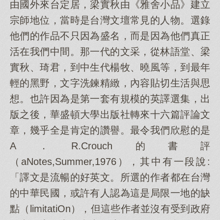
由國外來台定居，梁實秋由《雅舍小品》建立
宗師地位，當時是台灣文壇常見的人物。選錄
他們的作品不只因為盛名，而是因為他們真正
活在我們中間。那一代的文采，從林語堂、梁
實秋、琦君，到中生代楊牧、曉風等，到最年
輕的黑野，文字洗鍊精緻，內容貼切生活與思
想。也許因為是第一套有規模的英譯選集，出
版之後，華盛頓大學出版社轉來十六篇評論文
章，幾乎全是肯定的讚譽。最令我們欣慰的是
A．R.Crouch的書評
（aNotes,Summer,1976），其中有一段說:
「譯文是流暢的好英文。所選的作者都在台灣
的中華民國，或許有人認為這是局限一地的缺
點（limitatiOn），但這些作者並沒有受到政府