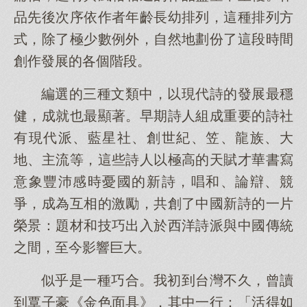
品先後次序依作者年齡長幼排列，這種排列方
式，除了極少數例外，自然地劃份了這段時間
創作發展的各個階段。
編選的三種文類中，以現代詩的發展最穩
健，成就也最顯著。早期詩人組成重要的詩社
有現代派、藍星社、創世紀、笠、龍族、大
地、主流等，這些詩人以極高的天賦才華書寫
意象豐沛感時憂國的新詩，唱和、論辯、競
爭，成為互相的激勵，共創了中國新詩的一片
榮景：題材和技巧出入於西洋詩派與中國傳統
之間，至今影響巨大。
似乎是一種巧合。我初到台灣不久，曾讀
到覃子豪《金色面具》，其中一行：「活得如