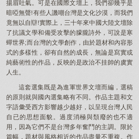
揚眉吐氣。可是在國際文壇上，我們卻幾乎是
暗啞無聲!有些人譏嘲台灣是文化沙漠，而我們
竟無以自辯!實際上，三十年來中國大陸文壇除
了抗議文學和備受攻擊的朦朧詩外，可說是寒
蟬世界;而台灣的文學創作，由於題材和內容形
式的多樣性，卻有自然的成長，無論是寫實或
純藝術性的作品，反映的是政治不挂帥的虞實
人生。
這套選集既是為進軍世界文壇而編，選稿
的原則就與國內選集略有不同。作品主題和文
字語彙受西方影響越少越好，以呈現台灣人民
自已的思想面貌。過度消極與頹廢的也不適
用，因為它們不是台灣多年奮鬥的主調。限於
篇幅，題材與風格相近的作品盡量不重複。作