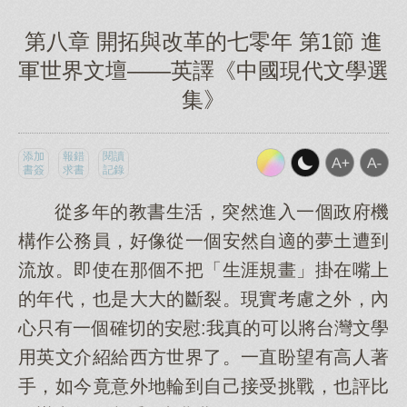
第八章 開拓與改革的七零年 第1節 進
軍世界文壇——英譯《中國現代文學選
集》
添加
報錯
閱讀
書簽
求書
記錄
從多年的教書生活，突然進入一個政府機
構作公務員，好像從一個安然自適的夢土遭到
流放。即使在那個不把「生涯規畫」掛在嘴上
的年代，也是大大的斷裂。現實考慮之外，內
心只有一個確切的安慰:我真的可以將台灣文學
用英文介紹給西方世界了。一直盼望有高人著
手，如今竟意外地輪到自己接受挑戰，也評比