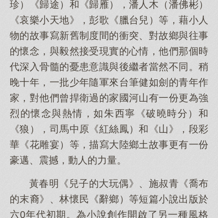
珍）《歸途）和《歸雁），潘人木（潘佛彬）
《哀樂小天地》，彭歌《臘台兒）等，藉小人
物的故事寫新舊制度間的衝突、對故鄉與往事
的懷念，與毅然接受現實的心情，他們那個時
代深入骨髓的憂患意識與後繼者當然不同。稍
晚十年，一批少年隨軍來台筆健如劍的青年作
家，對他們曾捍衛過的家國河山有一份更為強
烈的懷念與熱情，如朱西寧《破曉時分）和
《狼），司馬中原《紅絲鳳）和《山》，段彩
華《花雕宴）等，描寫大陸鄉土故事更有一份
豪邁、震撼，動人的力量。
黃春明《兒子的大玩偶》、施叔青《喬布
的末裔》、林懷民《辭鄉）等短篇小說出版於
六0年代初期。為小說創作開啟了另一種風格