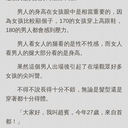
男人的身高在女孩眼中是相當重要的，因
為女孩比較顯個子，170的女孩穿上高跟鞋，
180的男人都會感到壓力。
男人看女人的腿看的是性不性感，而女人
看男人的腿大部分看的是身高。
果然這個男人出場後引起了在場觀眾好多
女孩的尖叫聲。
不得不說長得十分不錯，無論是髮型還是
穿著都十分得體。
「大家好，我叫趙賓，今年27歲，來自首
都！」