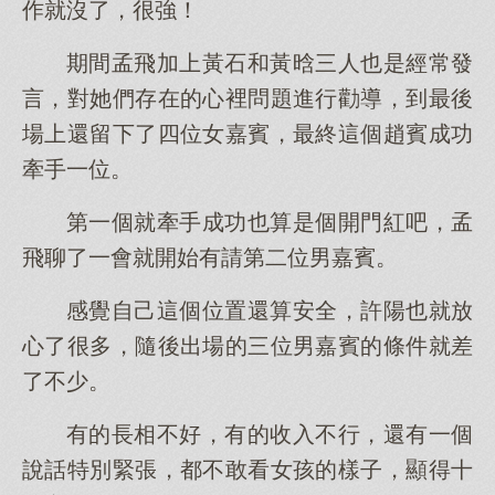
作就沒了，很強！
期間孟飛加上黃石和黃晗三人也是經常發
言，對她們存在的心裡問題進行勸導，到最後
場上還留下了四位女嘉賓，最終這個趙賓成功
牽手一位。
第一個就牽手成功也算是個開門紅吧，孟
飛聊了一會就開始有請第二位男嘉賓。
感覺自己這個位置還算安全，許陽也就放
心了很多，隨後出場的三位男嘉賓的條件就差
了不少。
有的長相不好，有的收入不行，還有一個
說話特別緊張，都不敢看女孩的樣子，顯得十