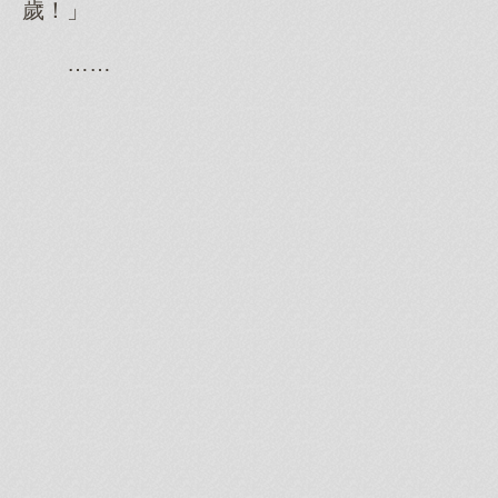
歲！」
……