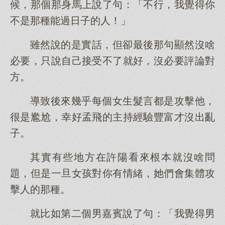
候，那個那身馬上說了句：「不行，我覺得你
不是那種能過日子的人！」
雖然說的是實話，但卻最後那句顯然沒啥
必要，只說自己接受不了就好，沒必要評論對
方。
導致後來幾乎每個女生髮言都是攻擊他，
很是尷尬，幸好孟飛的主持經驗豐富才沒出亂
子。
其實有些地方在許陽看來根本就沒啥問
題，但是一旦女孩對你有情緒，她們會集體攻
擊人的那種。
就比如第二個男嘉賓說了句：「我覺得男