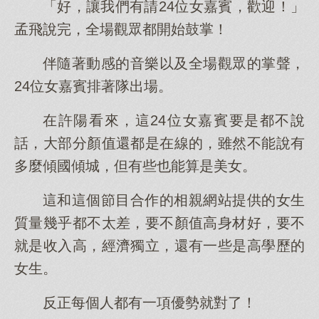
「好，讓我們有請24位女嘉賓，歡迎！」
孟飛說完，全場觀眾都開始鼓掌！
伴隨著動感的音樂以及全場觀眾的掌聲，
24位女嘉賓排著隊出場。
在許陽看來，這24位女嘉賓要是都不說
話，大部分顏值還都是在線的，雖然不能說有
多麼傾國傾城，但有些也能算是美女。
這和這個節目合作的相親網站提供的女生
質量幾乎都不太差，要不顏值高身材好，要不
就是收入高，經濟獨立，還有一些是高學歷的
女生。
反正每個人都有一項優勢就對了！