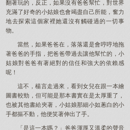
翻著玩的，反正，如果沒有爸爸幫忙，對世界
充滿了好奇的小姑娘也會竭盡自己所能，奮力
地去探索這個家裡她還沒有觸碰過的一切事
物。
當然，如果爸爸在，落落還是會哼哼地拖
著爸爸的手指，把爸爸帶過去讓他幫忙的，小
姑娘對爸爸有著絕對的信任和強大的依賴感
呢！
這不，楊言走過來，看到女兒在跟一本繪
圖書較勁，但可能是那本書實在是太厚重了，
也被其他書給夾著，小姑娘那細小如蔥白的小
手都摳不動，他便笑著伸出了手。
「是這一本嗎？」爸爸渾厚又溫柔的聲音