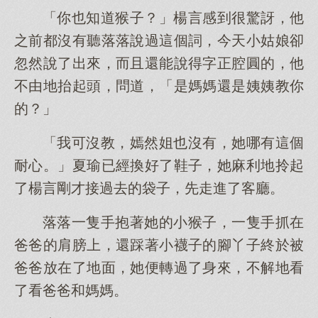
「你也知道猴子？」楊言感到很驚訝，他
之前都沒有聽落落說過這個詞，今天小姑娘卻
忽然說了出來，而且還能說得字正腔圓的，他
不由地抬起頭，問道，「是媽媽還是姨姨教你
的？」
「我可沒教，嫣然姐也沒有，她哪有這個
耐心。」夏瑜已經換好了鞋子，她麻利地拎起
了楊言剛才接過去的袋子，先走進了客廳。
落落一隻手抱著她的小猴子，一隻手抓在
爸爸的肩膀上，還踩著小襪子的腳丫子終於被
爸爸放在了地面，她便轉過了身來，不解地看
了看爸爸和媽媽。