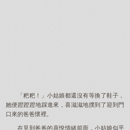
「粑粑！」小姑娘都還沒有等換了鞋子，
她便蹬蹬蹬地踩進來，喜滋滋地撲到了迎到門
口來的爸爸懷裡。
在見到爸爸的喜悅情緒前面，小姑娘似乎