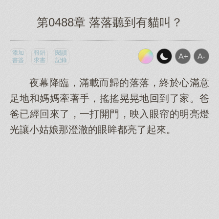
第0488章 落落聽到有貓叫？
添加
報錯
閱讀
書簽
求書
記錄
夜幕降臨，滿載而歸的落落，終於心滿意
足地和媽媽牽著手，搖搖晃晃地回到了家。爸
爸已經回來了，一打開門，映入眼帘的明亮燈
光讓小姑娘那澄澈的眼眸都亮了起來。