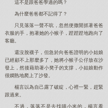
這不是跟爸爸學過的嗎？
為什麼爸爸都不記得了？
只見落落一聲不吭，忽然便撒開抓著爸爸
衣服的手，抱著她的小猴子，蹬蹬蹬地跑向了
客廳。
還沒脫襪子，但急於向爸爸證明的小姑娘
已經顧不上那麼多了，她將小猴子公仔放在沙
發上，然後藉助著小凳子的支撐，小姑娘動作
很嫻熟地爬上了沙發。
楊言以為自己露了破綻，心裡一緊，趕緊
跟過來。
不過，落落不是去找喵小米的，楊言看