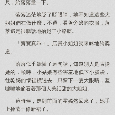
尺，給落落量一下。
落落迷茫地眨了眨眼睛，她不知道這些大
姐姐們在做什麼，不過，看著旁邊的衣服，落
落還是很聽話地抬起了小胳膊。
「寶寶真乖！」店員小姐姐笑眯眯地誇獎
道。
落落似乎聽懂了這句話，知道別人是表揚
她的，頓時，小姑娘有些害羞地低下小腦袋，
往乾媽的懷裡鑽過去，只留下一隻大眼睛，羞
噠噠地偷看著那個人美話甜的大姐姐。
這時候，走到前面的霍嫣然回來了，她手
上拎著一條新裙子。