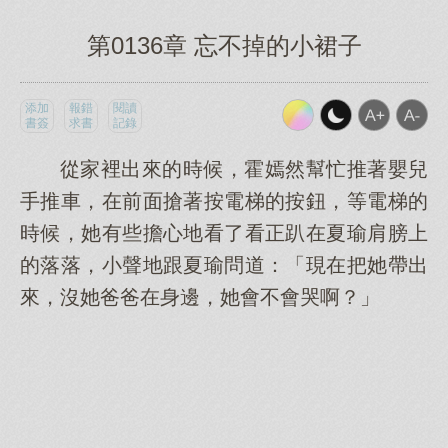
第0136章 忘不掉的小裙子
添加
報錯
閱讀
書簽
求書
記錄
從家裡出來的時候，霍嫣然幫忙推著嬰兒
手推車，在前面搶著按電梯的按鈕，等電梯的
時候，她有些擔心地看了看正趴在夏瑜肩膀上
的落落，小聲地跟夏瑜問道：「現在把她帶出
來，沒她爸爸在身邊，她會不會哭啊？」