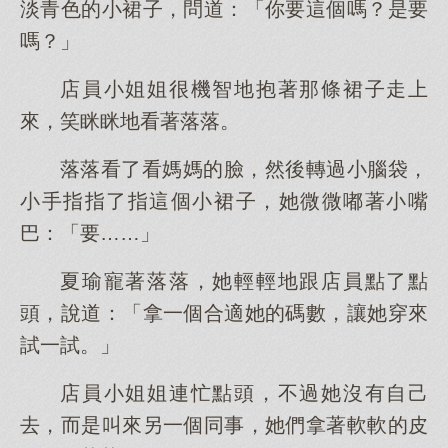
淡青色的小裙子，問道：「你要這個嗎？是要
嗎？」
店員小姐姐很機智地抱著那條裙子走上
來，笑眯眯地看著落落。
落落看了看媽媽的臉，然後轉過小腦袋，
小手指指了指這個小裙子，她微微嘟著小嘴
巴：「要……」
夏瑜寵著落落，她輕輕地跟店員點了點
頭，說道：「拿一個合適她的碼數，讓她穿來
試一試。」
店員小姐姐連忙點頭，不過她沒有自己
去，而是叫來另一個同事，她們拿著軟軟的皮