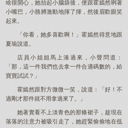
啥很開心，她抬起小腦袋後，便跟霍嫣然咧著
小嘴巴，小胳膊激動地揮了揮，然後眉歡眼笑
起來。
「你看，她多喜歡啊！」霍嫣然得意地跟
夏瑜說道。
店員小姐姐馬上湊過來，小聲問道：
「那，這一件我們也去拿一件合適碼數的，給
寶寶試試？」
霍嫣然跟對方微微一笑，說道：「好！不
過剛才那件就不用拿過來了。」
她著實看不上淡青色的那條裙子，趁現在
落落的注意力被吸引走了，她趕緊偷偷地在低