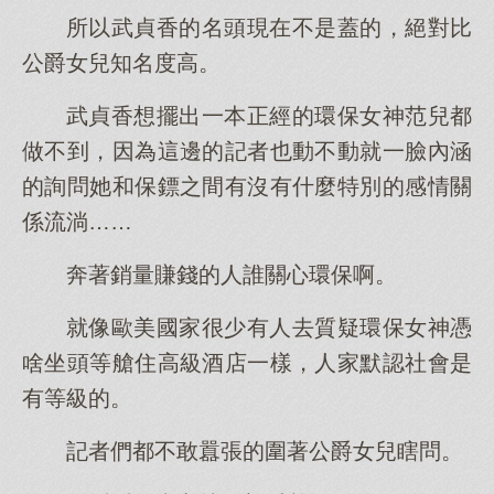
所以武貞香的名頭現在不是蓋的，絕對比
公爵女兒知名度高。
武貞香想擺出一本正經的環保女神范兒都
做不到，因為這邊的記者也動不動就一臉內涵
的詢問她和保鏢之間有沒有什麼特別的感情關
係流淌……
奔著銷量賺錢的人誰關心環保啊。
就像歐美國家很少有人去質疑環保女神憑
啥坐頭等艙住高級酒店一樣，人家默認社會是
有等級的。
記者們都不敢囂張的圍著公爵女兒瞎問。