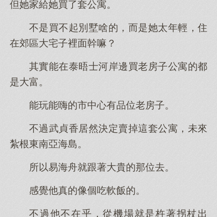
但她家給她買了套公寓。
不是買不起別墅啥的，而是她太年輕，住
在郊區大宅子裡面幹嘛？
其實能在泰晤士河岸邊買老房子公寓的都
是大富。
能玩能嗨的市中心有品位老房子。
不過武貞香居然決定賣掉這套公寓，未來
紮根東南亞海島。
所以易海舟就跟著大貴的那位去。
感覺他真的像個吃軟飯的。
不過他不在乎，從機場就是杵著拐杖出