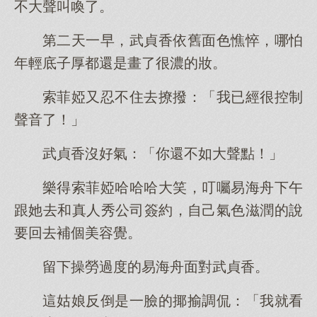
不大聲叫喚了。
第二天一早，武貞香依舊面色憔悴，哪怕
年輕底子厚都還是畫了很濃的妝。
索菲婭又忍不住去撩撥：「我已經很控制
聲音了！」
武貞香沒好氣：「你還不如大聲點！」
樂得索菲婭哈哈哈大笑，叮囑易海舟下午
跟她去和真人秀公司簽約，自己氣色滋潤的說
要回去補個美容覺。
留下操勞過度的易海舟面對武貞香。
這姑娘反倒是一臉的揶揄調侃：「我就看