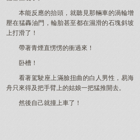
本能反應的抬頭，就聽見那輛車的渦輪增
壓在猛轟油門，輪胎甚至都在濕滑的石塊斜坡
上打滑了！
帶著青煙直愣愣的衝過來！
卧槽！
看著駕駛座上滿臉扭曲的白人男性，易海
舟只來得及把手臂上的姑娘一把猛推開去。
然後自己就撞上車了！