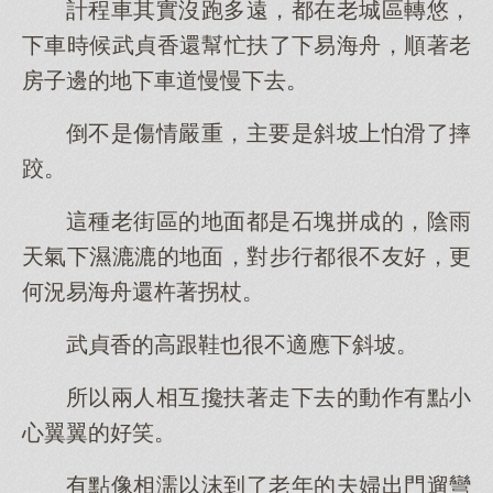
計程車其實沒跑多遠，都在老城區轉悠，
下車時候武貞香還幫忙扶了下易海舟，順著老
房子邊的地下車道慢慢下去。
倒不是傷情嚴重，主要是斜坡上怕滑了摔
跤。
這種老街區的地面都是石塊拼成的，陰雨
天氣下濕漉漉的地面，對步行都很不友好，更
何況易海舟還杵著拐杖。
武貞香的高跟鞋也很不適應下斜坡。
所以兩人相互攙扶著走下去的動作有點小
心翼翼的好笑。
有點像相濡以沫到了老年的夫婦出門遛彎