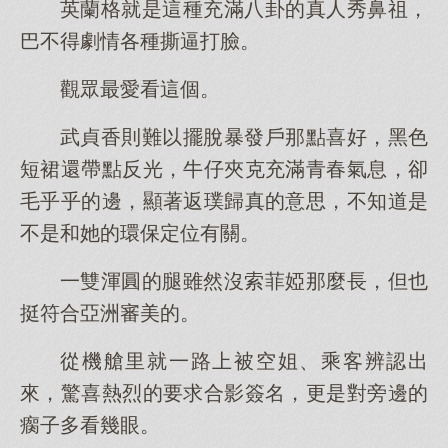
英蘭格就是這種充滿八卦的真人秀鼻祖，
巴不得劇情各種撕逼打臉。
觀眾最愛看這個。
武貞香則難以擺脫暴發戶那點喜好，黑色
短裙還帶點反光，牛仔夾克充滿青春氣息，卻
毛乎乎的邊，顯著返璞歸真的意思，不知道是
不是和她的環保定位有關。
一雙渾圓的腿雖然沒索菲婭那麼長，但也
挺符合亞洲審美的。
從機艙里就一路上被空姐、乘客辨認出
來，驚喜熱烈的要求合影簽名，更是對旁邊的
瘸子多看幾眼。