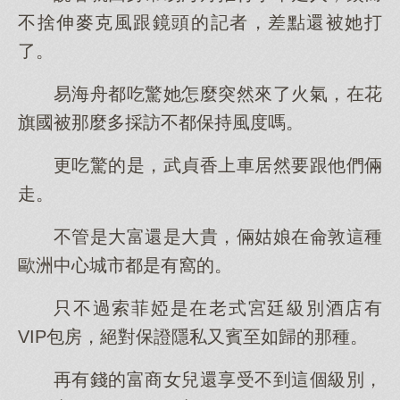
不捨伸麥克風跟鏡頭的記者，差點還被她打
了。
易海舟都吃驚她怎麼突然來了火氣，在花
旗國被那麼多採訪不都保持風度嗎。
更吃驚的是，武貞香上車居然要跟他們倆
走。
不管是大富還是大貴，倆姑娘在侖敦這種
歐洲中心城市都是有窩的。
只不過索菲婭是在老式宮廷級別酒店有
VIP包房，絕對保證隱私又賓至如歸的那種。
再有錢的富商女兒還享受不到這個級別，