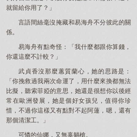
就留給你用了？」
言語間絲毫沒掩藏和易海舟不分彼此的關
係。
易海舟有點奇怪：「我什麼都跟你算錢，
你還這麼不計較？」
武貞香沒那麼蕙質蘭心，她的思路是：
「你挽救過我兩次命運了，用什麼來換都無法
比擬，聽索菲婭的意思，她還是很想你以後經
常在歐洲發展，她是個好女孩兒，值得你珍
惜，不過你這樣又有點對不起阿蓮，嗯，還有
那個清潔工。」
可憐的仙娜，又無辜躺槍。