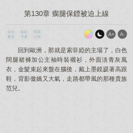
第130章 瘸腿保鏢被迫上線
添加
報錯
閱讀
書簽
求書
記錄
回到歐洲，那就是索菲婭的主場了，白色
闊腿裙褲加公主袖時裝襯衫，外面淡青灰風
衣，金髮束起來盤在腦後，戴上墨鏡趿著高跟
鞋，背影傲嬌又大氣，走路都帶風的那種貴族
范兒。