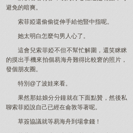
避免的暗爽。
索菲婭還偷偷從伸手給他豎中指呢。
她太明白怎麼勾男人心了。
這會兒索菲婭不但不幫忙解圍，還笑眯眯
的摸出手機來拍個易海舟難得比較窘的照片，
發個朋友圈。
特別@了波娃來看。
果然那姑娘分分鐘就在下面點贊，然後私
聊索菲婭說自己已經在侖敦等著呢。
草簽協議就等易海舟到場拿錢！