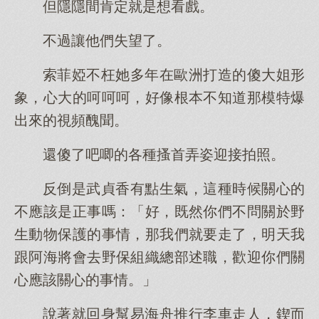
但隱隱間肯定就是想看戲。
不過讓他們失望了。
索菲婭不枉她多年在歐洲打造的傻大姐形
象，心大的呵呵呵，好像根本不知道那模特爆
出來的視頻醜聞。
還傻了吧唧的各種搔首弄姿迎接拍照。
反倒是武貞香有點生氣，這種時候關心的
不應該是正事嗎：「好，既然你們不問關於野
生動物保護的事情，那我們就要走了，明天我
跟阿海將會去野保組織總部述職，歡迎你們關
心應該關心的事情。」
說著就回身幫易海舟推行李車走人，鍥而