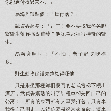
你能應付得過來不。」
易海舟還裝傻：「應付啥？」
武貞香起身：「走了！要不要找我爸爸聯
繫醫生幫你搞點補藥？他認識那種很神奇的醫
生。」
易海舟呵呵：「不怕，老子野味吃得
多。」
野生動物保護先鋒氣得呸他。
只是乘坐那種鐵柵欄門的老式電梯下樓出
酒店，武貞香嫻熟的叫了計程車卻先回自己的
公寓：「所有的東西都有人幫我打包，只有車
我得自己開走，以後你要是經常來侖敦，這車