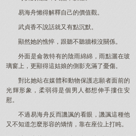
易海舟懶得解釋自己的價值觀。
武貞香不說話就又有點沉默。
顯然她的憔悴，跟聽不聽牆根沒關係。
外面是侖敦特有的陰雨綿綿，雨點灑在玻
璃窗上，更顯得這姑娘的側影充滿了憂傷。
對比她站在媒體和動物保護志願者面前的
光輝形象，柔弱得是個男人都想伸手摟住安
慰。
不過易海舟反而譏諷的看眼，譏諷這種他
又不知道怎麼形容的矯情，靠在座位上打盹。