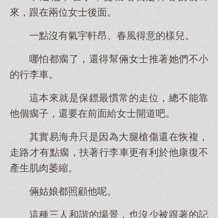
來，跟在兩位女士後面。
一點沒有氣宇軒昂、春風得意的樣兒。
哪怕都瘸了，還得幫倆女士推著她們不小
的行李車。
這本來就是保鏢最慣常的走位，總不能靠
他個瘸子，還要在前面給女士開道吧。
其實易海舟只是因為大腿槍傷還在恢複，
走路才有點瘸，扶著行李車更有利於他康復不
產生肌肉萎縮。
倆姑娘都照顧他呢。
這種三人和諧的場景，也沒少被跟著的記