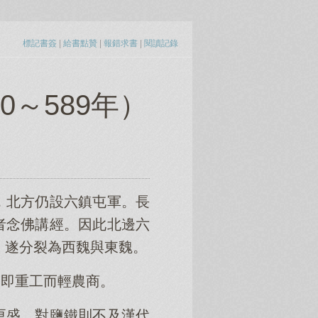
標記書簽
|
給書點贊
|
報錯求書
|
閱讀記錄
0～589年）
，北方仍設六鎮屯軍。長
者念佛講經。因此北邊六
，遂分裂為西魏與東魏。
，即重工而輕農商。
更盛，對鹽鐵則不及漢代