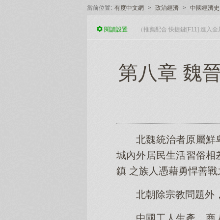
當前位置:
有度中文網
>
政治經濟
>
中國經濟史
閱讀
設置
（推薦配合 快捷鍵[F11] 進
第八章 魏晉
北魏統治者原屬鮮
城內外居民生活習俗相
鎮 之族人憑藉勇悍善
北朝除宗教問題外
中國工人生產，商