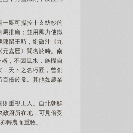
有一腳可操控十支紡紗的
四馬推磨；並用風力使鐵
魏陳留王時，劉徽注《九
《元嘉歷》聞名於時。南
一器，不因風水，施機自
家，天下之名巧匠，曾創
巧百倍於常。其他如農業
實則重視工人。自北朝鮮
央政府所在地，可見倍受
朝亦輕農而重牧。