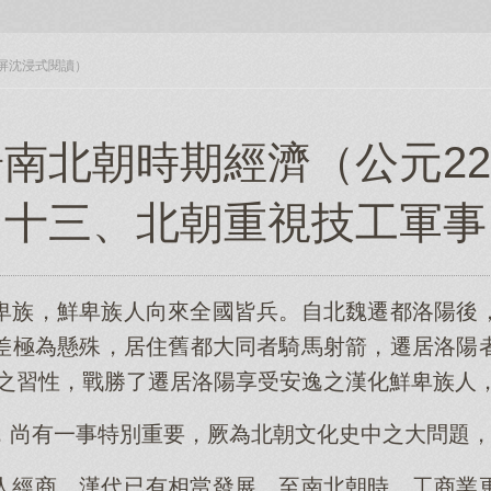
入全屏沈浸式閱讀）
南北朝時期經濟（公元22
十三、北朝重視技工軍事
卑族，鮮卑族人向來全國皆兵。自北魏遷都洛陽後
差極為懸殊，居住舊都大同者騎馬射箭，遷居洛陽
戰之習性，戰勝了遷居洛陽享受安逸之漢化鮮卑族人
，尚有一事特別重要，厥為北朝文化史中之大問題
人經商，漢代已有相當發展。至南北朝時，工商業