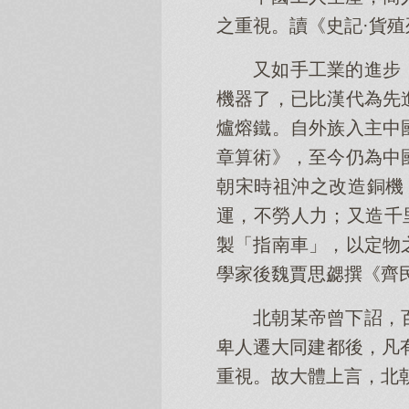
之重視。讀《史記·貨
又如手工業的進步
機器了，已比漢代為先
爐熔鐵。自外族入主中
章算術》，至今仍為中
朝宋時祖沖之改造銅機
運，不勞人力；又造千
製「指南車」，以定物
學家後魏賈思勰撰《齊
北朝某帝曾下詔，
卑人遷大同建都後，凡
重視。故大體上言，北