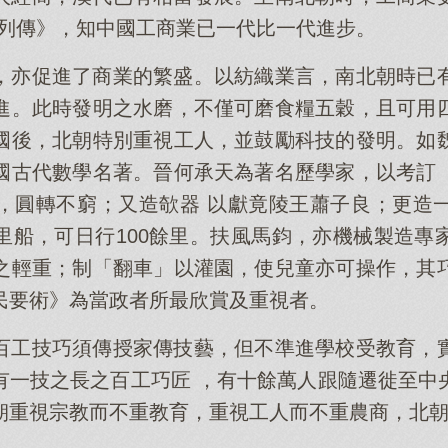
殖列傳》，知中國工商業已一代比一代進步。
，亦促進了商業的繁盛。以紡織業言，南北朝時已
進。此時發明之水磨，不僅可磨食糧五穀，且可用
國後，北朝特別重視工人，並鼓勵科技的發明。如
國古代數學名著。晉何承天為著名歷學家，以考訂
，圓轉不窮；又造欹器 以獻竟陵王蕭子良；更造
里船，可日行100餘里。扶風馬鈞，亦機械製造專
之輕重；制「翻車」以灌園，使兒童亦可操作，其
民要術》為當政者所最欣賞及重視者。
百工技巧須傳授家傳技藝，但不準進學校受教育，
有一技之長之百工巧匠 ，有十餘萬人跟隨遷徙至中
朝重視宗教而不重教育，重視工人而不重農商，北