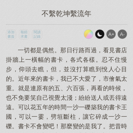
不繫乾坤繫流年
添加
報錯
閱讀
書簽
求書
記錄
一切都是偶然。那日行路而過，看見書店
掛牆上一橫幅的書卡，各式各樣。忍不住慢
步，仰頭去瞧，但，並沒打算瞧到悅人心目
的。近年來的書卡，我已不大愛了，市儈氣太
重。就是連原有的五、六百張，再看的時候，
也不免要笑自己視覺太淺；紛紛送人或丟得遠
遠。可以花五年的時間一沙一礫築我的書卡王
國，可以一霎，劈垣斷柱，讓它碎成一沙一
礫。書卡不會變吧！那麼變的是我了。把昔時