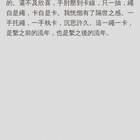
的。還不及欣喜，手肘壓到卡線，只一抽，繩
自是繩，卡自是卡。我恍惚有了隔世之感。一
手托繩，一手執卡，沉思許久。這一繩一卡，
是繫之前的流年，也是繫之後的流年。