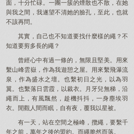
面，十分忙碌。一團一簇的煙散也不散，在她
與我之間，我遂望不清她的臉孔，至此，也就
不該再問。
其實，自己也不知道要找什麼樣的繩？不
知道要剪多長的繩？
曾經心中有過一條的，無限且堅美。用來
繫山峰雲嶽，作為我遊憩之屋。用來繫飛瀑流
泉，作為盛水之壇。也繫初日之光，以為羽
翼。也繫落日雲霞，以裁衣。月牙兒無梯，沿
繩而上，有風飄然，趁機抖抖，一身塵埃羽
衣。閒觀人間而眠，自有夜，覆我以星被。
有一天，站在空間之極峰，攬繩，要繫千
年之前，萬年之後的盟約。而繩脆然而落。