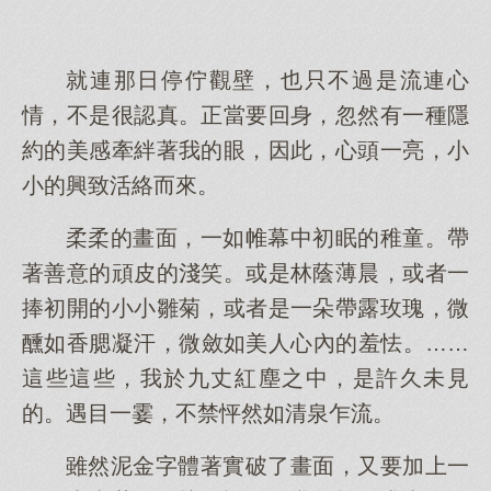
就連那日停佇觀壁，也只不過是流連心
情，不是很認真。正當要回身，忽然有一種隱
約的美感牽絆著我的眼，因此，心頭一亮，小
小的興致活絡而來。
柔柔的畫面，一如帷幕中初眠的稚童。帶
著善意的頑皮的淺笑。或是林蔭薄晨，或者一
捧初開的小小雛菊，或者是一朵帶露玫瑰，微
醺如香腮凝汗，微斂如美人心內的羞怯。……
這些這些，我於九丈紅塵之中，是許久未見
的。遇目一霎，不禁怦然如清泉乍流。
雖然泥金字體著實破了畫面，又要加上一