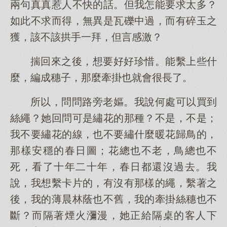
兩句真真惹人不快的話。但我怎能要求太多？
如此不求而得，無異是瓦礫中過，而有碎玉之
獲，該不該拱手一拜，但言感激？
揣回來之後，想要好好珍惜。能繫上些什
麼，編成穗子，那麼牽掛也就會很長了。
所以，問問路旁老嫗。我說何處可以買到
絲繩？她回問可是繡花的那種？不是，不是；
我不要繡花的線，也不要繡什麼暖花歸鳥的，
那樣安穩的春日圖；花總也不老，鳥總也不
死，看了十年二十年，春日都還沒過去。我
說，我想繫卡片的，有沒有那樣的繩，繫著之
後，我的薄晨林蔭也不舊，我的牽掛絲穗也不
斷？而隔著煙火瀰漫，她正給隔桌的客人下