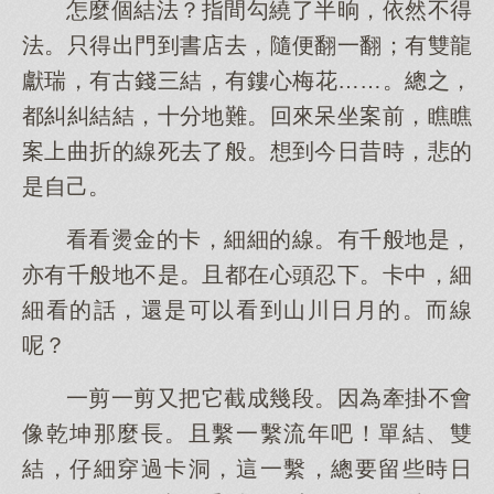
怎麼個結法？指間勾繞了半晌，依然不得
法。只得出門到書店去，隨便翻一翻；有雙龍
獻瑞，有古錢三結，有鏤心梅花……。總之，
都糾糾結結，十分地難。回來呆坐案前，瞧瞧
案上曲折的線死去了般。想到今日昔時，悲的
是自己。
看看燙金的卡，細細的線。有千般地是，
亦有千般地不是。且都在心頭忍下。卡中，細
細看的話，還是可以看到山川日月的。而線
呢？
一剪一剪又把它截成幾段。因為牽掛不會
像乾坤那麼長。且繫一繫流年吧！單結、雙
結，仔細穿過卡洞，這一繫，總要留些時日