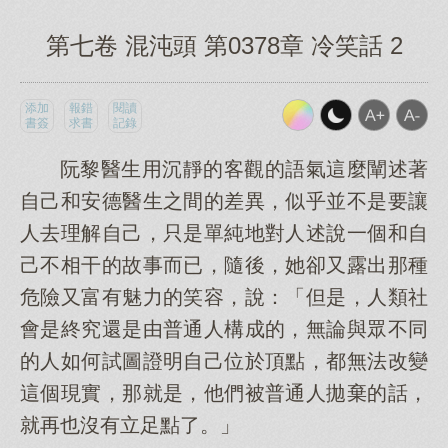
第七卷 混沌頭 第0378章 冷笑話 2
添加
報錯
閱讀
書簽
求書
記錄
阮黎醫生用沉靜的客觀的語氣這麼闡述著
自己和安德醫生之間的差異，似乎並不是要讓
人去理解自己，只是單純地對人述說一個和自
己不相干的故事而已，隨後，她卻又露出那種
危險又富有魅力的笑容，說：「但是，人類社
會是終究還是由普通人構成的，無論與眾不同
的人如何試圖證明自己位於頂點，都無法改變
這個現實，那就是，他們被普通人拋棄的話，
就再也沒有立足點了。」