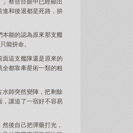
！」察合台眼中已經顯出
前進和後退都是死路，拚
們本能的認為原來那支艦
已只能拚命。
前面這支艦隊還是原來的
航全都靠牽星術一類的粗
古水師突然變陣，把剩餘
面，讓追了一宿好不容易
，然後自己把彈藥打光，