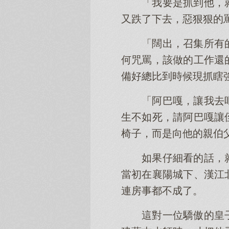
「我要是抓到他，
又跌了下去，惡狠狠的
「闊出，召集所有
何咒罵，該做的工作還
備好總比到時候現抓瞎
「阿巴嘎，讓我去
生不如死，請阿巴嘎讓
椅子，而是向他的親伯
如果仔細看的話，
當初在襄陽城下、漢江
連房事都不成了。
這對一位驕傲的皇