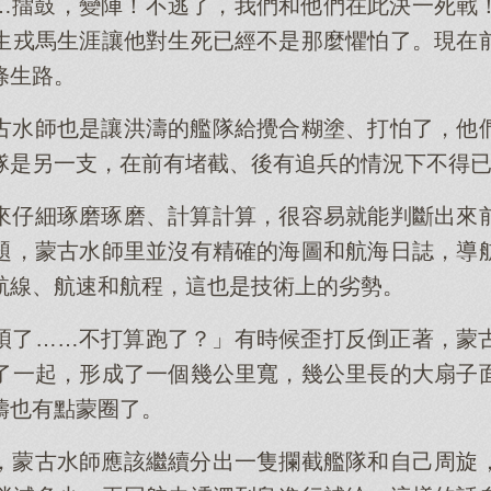
…擂鼓，變陣！不逃了，我們和他們在此決一死戰
生戎馬生涯讓他對生死已經不是那麼懼怕了。現在
條生路。
古水師也是讓洪濤的艦隊給攪合糊塗、打怕了，他
隊是另一支，在前有堵截、後有追兵的情況下不得
來仔細琢磨琢磨、計算計算，很容易就能判斷出來
題，蒙古水師里並沒有精確的海圖和航海日誌，導
航線、航速和航程，這也是技術上的劣勢。
煩了……不打算跑了？」有時候歪打反倒正著，蒙
了一起，形成了一個幾公里寬，幾公里長的大扇子
濤也有點蒙圈了。
，蒙古水師應該繼續分出一隻攔截艦隊和自己周旋