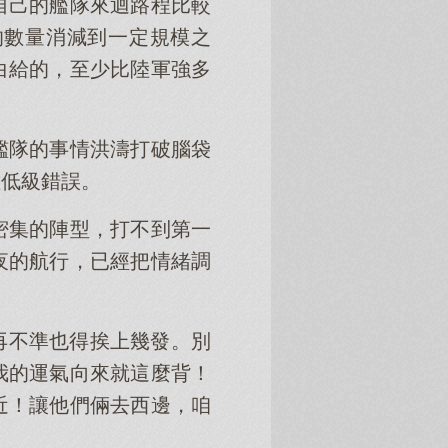
自己的艦隊來迴路程比較
的數量消減到一定規模之
白給的，至少比陸軍強多
艦隊的事情洪濤打破腦袋
種低級錯誤。
密集的陣型，打不到第一
夜的航行，已經把情緒調
再不準也得挨上幾發。別
我的運氣向來就這麼背！
近！讓他們倆去西邊，咱