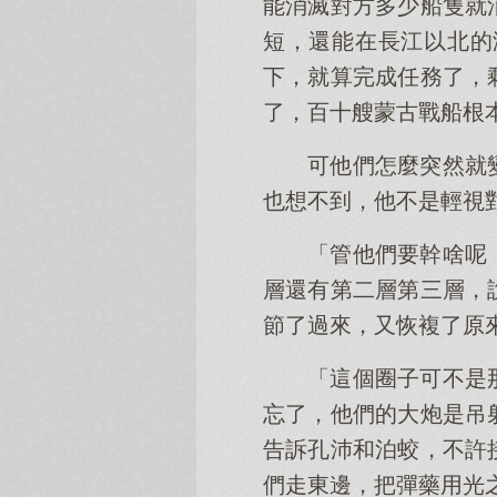
能消滅對方多少船隻就
短，還能在長江以北的
下，就算完成任務了，
了，百十艘蒙古戰船根
可他們怎麼突然就
也想不到，他不是輕視
「管他們要幹啥呢
層還有第二層第三層，
節了過來，又恢複了原
「這個圈子可不是
忘了，他們的大炮是吊
告訴孔沛和泊蛟，不許
們走東邊，把彈藥用光