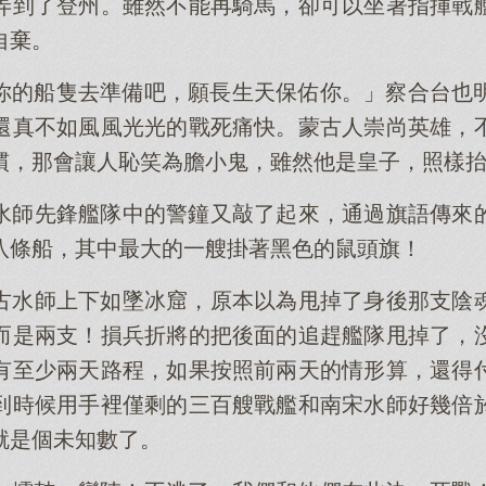
弄到了登州。雖然不能再騎馬，卻可以坐著指揮戰
自棄。
你的船隻去準備吧，願長生天保佑你。」察合台也
還真不如風風光光的戰死痛快。蒙古人崇尚英雄，
慣，那會讓人恥笑為膽小鬼，雖然他是皇子，照樣
水師先鋒艦隊中的警鐘又敲了起來，通過旗語傳來
八條船，其中最大的一艘掛著黑色的鼠頭旗！
古水師上下如墜冰窟，原本以為甩掉了身後那支陰
而是兩支！損兵折將的把後面的追趕艦隊甩掉了，
有至少兩天路程，如果按照前兩天的情形算，還得
到時候用手裡僅剩的三百艘戰艦和南宋水師好幾倍
就是個未知數了。