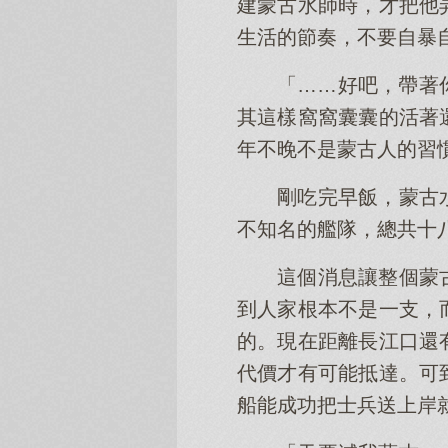
建蒙古水師時，才把他
生活的節奏，不要自暴
「……好吧，帶著
其這樣窩窩囊囊的活著
年不晚不是蒙古人的習
剛吃完早飯，蒙古
不知名的艦隊，總共十
這個消息讓整個蒙
到人家根本不是一支，
的。現在距離長江口還
代價才有可能抵達。可
船能成功把士兵送上岸