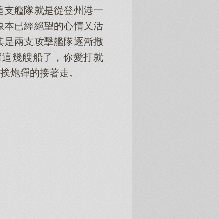
這支艦隊就是從登州港一
原本已經絕望的心情又活
其是兩支攻擊艦隊逐漸撤
濤這幾艘船了，你愛打就
沒挨炮彈的接著走。