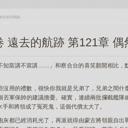
入全屏沈浸式閱讀）
 遠去的航跡 第121章 
不知當講不當講……」和察合台的喜笑顏開相比，
些沒用的禮數，很快你我就是兄弟了，兄弟之間什
個丟軍保帥的建議擔憂。確實，連續兩批攔截艦隊
水手和將領成了冤死鬼，這個代價太大了。
炮灰都已經消耗光了，再派就得由蒙古將領親自出