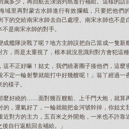
消滅多少，再回航去溗泗列島進行補給。這樣的話
海域里再對蒙古水師進行有效攔截，只要把他們
剩下的交給南宋水師去自己處理。南宋水師也不是
本不是南宋水師的對手。
變成艦隊決戰了呢？地方主帥誤把自己當成一隻新
對方，而是太重視了，根本就沒意識到對方會犯這
，這不正好嘛！姑丈，我們繞著圈子揍他們，這麼
說不定一輪射擊就能打中好幾艘呢！」翁丫經過一
來的樣子。
那麼好繞的……面對幾百艘船、上千門大炮，就算
射的，運氣好了，一輪就能把金河號幹掉，你姑丈
接近對方的主力，五百米之外開炮，一米也不許靠
之後自行返航回去補給。」