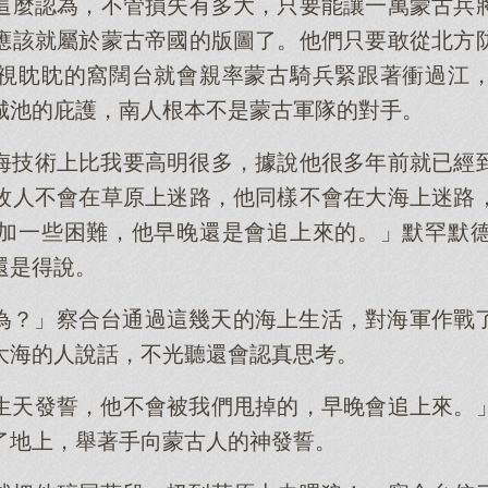
這麼認為，不管損失有多大，只要能讓一萬蒙古兵
應該就屬於蒙古帝國的版圖了。他們只要敢從北方
視眈眈的窩闊台就會親率蒙古騎兵緊跟著衝過江
城池的庇護，南人根本不是蒙古軍隊的對手。
海技術上比我要高明很多，據說他很多年前就已經
牧人不會在草原上迷路，他同樣不會在大海上迷路
加一些困難，他早晚還是會追上來的。」默罕默
還是得說。
為？」察合台通過這幾天的海上生活，對海軍作戰
大海的人說話，不光聽還會認真思考。
生天發誓，他不會被我們甩掉的，早晚會追上來。
了地上，舉著手向蒙古人的神發誓。