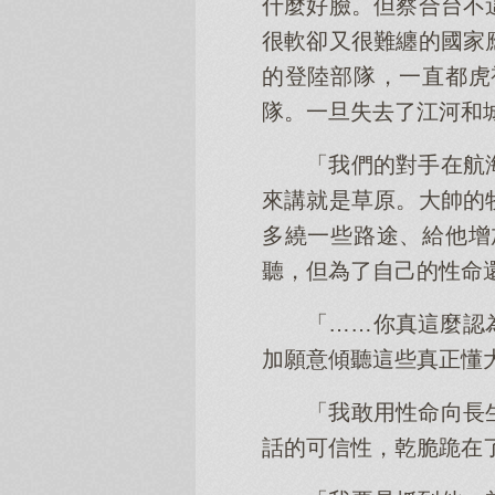
什麼好臉。但察合台不
很軟卻又很難纏的國家
的登陸部隊，一直都虎
隊。一旦失去了江河和
「我們的對手在航
來講就是草原。大帥的
多繞一些路途、給他增
聽，但為了自己的性命
「……你真這麼認
加願意傾聽這些真正懂
「我敢用性命向長
話的可信性，乾脆跪在