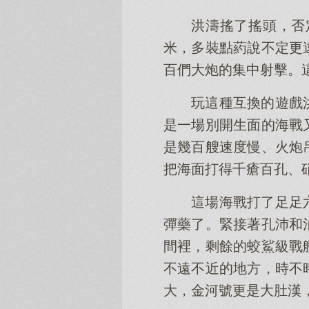
洪濤搖了搖頭，否
米，多裝點葯說不定更
百們大炮的集中射擊。
玩這種互換的遊戲
是一場別開生面的海戰
是幾百艘速度慢、火炮
把海面打得千瘡百孔、
這場海戰打了足足
彈藥了。緊接著孔沛和
間裡，剩餘的蛟鯊級戰
不遠不近的地方，時不
大，金河號更是大肚漢