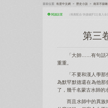
當前位置:
有度中文網
>
歷史小說
>
南宋不咳嗽
閱讀
設置
（推薦配合 快捷鍵[F11] 進
第三卷
「大帥……有句話
重重。
「不要和漢人學那
為默罕默德還在為他那
了，幾千名蒙古水師的
而且水師中的異族