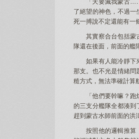
「天要滅我蒙古…
了絕望的神色，不過一
死一搏說不定還能有一
其實察合台包括蒙
隊還在後面，前面的艦
如果有人能冷靜下
那支。也不光是情緒問
糙方式，無法準確計算
「他們要幹嘛？跑
的三支分艦隊全都湊到
趕到蒙古水師前面的洪
按照他的邏輯推算