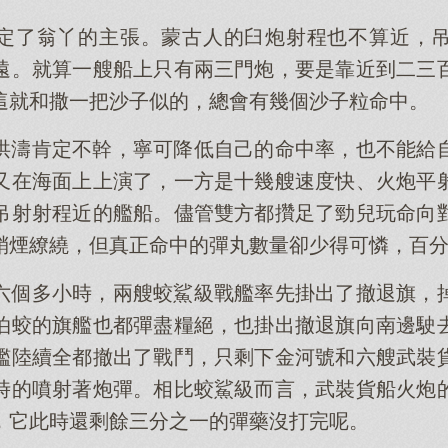
定了翁丫的主張。蒙古人的臼炮射程也不算近，
遠。就算一艘船上只有兩三門炮，要是靠近到二三
這就和撒一把沙子似的，總會有幾個沙子粒命中。
洪濤肯定不幹，寧可降低自己的命中率，也不能給
又在海面上上演了，一方是十幾艘速度快、火炮平
吊射射程近的艦船。儘管雙方都攢足了勁兒玩命向
硝煙繚繞，但真正命中的彈丸數量卻少得可憐，百
六個多小時，兩艘蛟鯊級戰艦率先掛出了撤退旗，
泊蛟的旗艦也都彈盡糧絕，也掛出撤退旗向南邊駛
艦陸續全都撤出了戰鬥，只剩下金河號和六艘武裝
時的噴射著炮彈。相比蛟鯊級而言，武裝貨船火炮
，它此時還剩餘三分之一的彈藥沒打完呢。