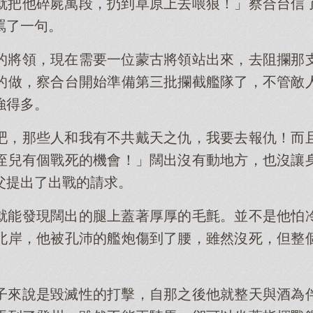
就把他碎屍萬段，扔到草原上去喂狼！」察合台信
罵了一句。
的將領，現在需要一位蒙古將領站出來，去阻攔那
的做，察合台開始準備第三批攔截艦隊了，不管敵
強得多。
吧，那些人和我有不共戴天之仇，我要去報仇！而
侄兒有個戰死的機會！」闊出沒有動地方，也沒讓
父提出了出戰的請求。
就能發現闊出的腿上蓋著厚厚的毛氈。並不是他怕
北岸，他被孔沛的艦炮傷到了腰，雖然沒死，但整
子來說是毀滅性的打擊，自那之後他就整天與酒為