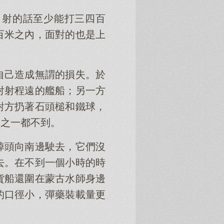
吊射的話至少能打三四百
百米之內，面對的也是上
自己造成無謂的損失。於
射射程遠的艦船；另一方
對方扔著石頭槌和鐵球，
分之一都不到。
掉頭向南邊駛去，它們沒
去。在不到一個小時的時
貨船還圍在蒙古水師身邊
的口徑小，彈藥裝載量更