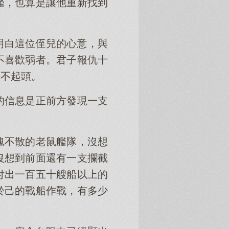
艦，也算是讓他重新找到
明白這位侄兒的心意，與
不喜歡弱者。君子報仇十
抬不起頭。
的信息是正前方發現一支
魂不散的老鼠艦隊，沒想
沒想到前面還有一支攔截
付出一百五十艘船以上的
於己的戰船作戰，有多少