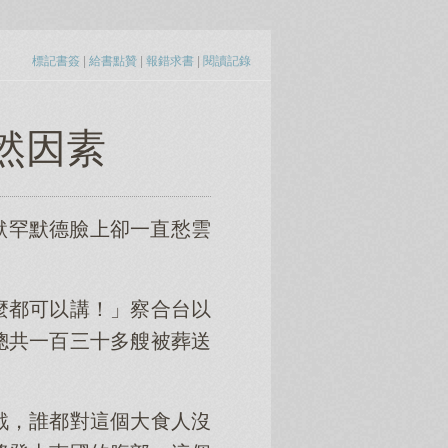
標記書簽
|
給書點贊
|
報錯求書
|
閱讀記錄
偶然因素
默罕默德臉上卻一直愁雲
麼都可以講！」察合台以
總共一百三十多艘被葬送
戰，誰都對這個大食人沒