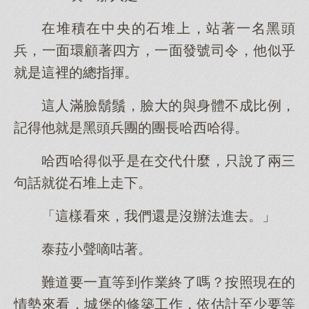
在堆積在中央的石堆上，站著一名黑頭
兵，一面環顧著四方，一面發號司令，他似乎
就是這裡的總指揮。
這人滿臉鬍鬚，臉大的與身體不成比例，
記得他就是黑頭兵團的團長哈西哈得。
哈西哈得似乎是在交代什麼，只說了兩三
句話就從石堆上走下。
「這樣看來，我們還是沒辦法進去。」
泰菈小聲嘀咕著。
難道要一直等到作業終了嗎？按照現在的
情勢來看，城堡的修築工作，依估計至少要等