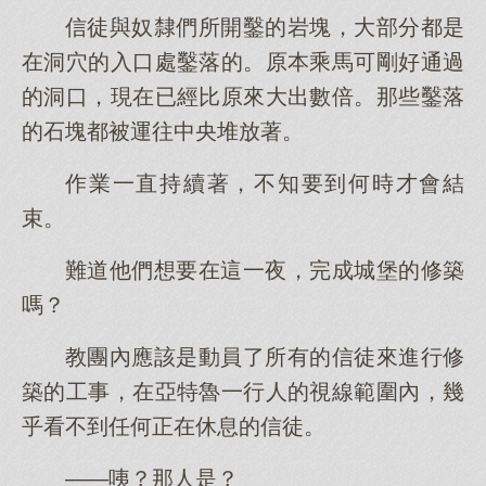
信徒與奴隸們所開鑿的岩塊，大部分都是
在洞穴的入口處鑿落的。原本乘馬可剛好通過
的洞口，現在已經比原來大出數倍。那些鑿落
的石塊都被運往中央堆放著。
作業一直持續著，不知要到何時才會結
束。
難道他們想要在這一夜，完成城堡的修築
嗎？
教團內應該是動員了所有的信徒來進行修
築的工事，在亞特魯一行人的視線範圍內，幾
乎看不到任何正在休息的信徒。
——咦？那人是？