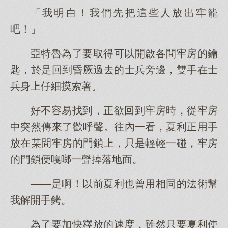
「我明白！我們先把這些人放出牢籠
吧！」
亞特魯為了要取得可以開啟各間牢房的鑰
匙，於是回到昏厥過去的士兵旁邊，雙手在士
兵身上仔細摸索著。
好不容易找到，正欲回到牢房時，從牢房
中突然傳來了歡呼聲。往內一看，夏利正用手
放在某間牢房的門鎖上，只是輕輕一碰，牢房
的門鎖便嘎啷一聲掉落地面。
——是啊！以前夏利也曾用相同的法術幫
我解開手銬。
為了要加快釋放的速度，雖然只要夏利使