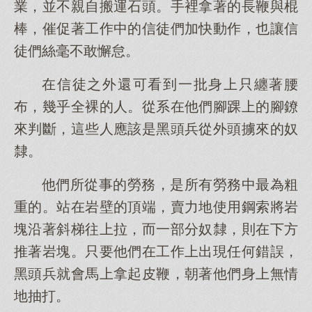
業，並不親自搬運石頭。手裡拿著的長鞭與棍
棒，催促著工作中的信徒們加快動作，也讓信
徒們絲毫不敢懈怠。
在信徒之外還可看到一批身上只纏著腰
布，幾乎全裸的人。從系在他們腳踝上的腳鐐
來判斷，這些人應該是黑頭兵從外頭擄來的奴
隸。
他們所從事的勞務，是所有勞務中最為粗
重的。站在岩壁的頂端，賣力地使用鋼索將岩
塊沿著斜梯往上拉，而一部分奴隸，則在下方
推著岩塊。只要他們在工作上出現任何錯誤，
黑頭兵就會馬上拿起皮鞭，朝著他們身上無情
地抽打。