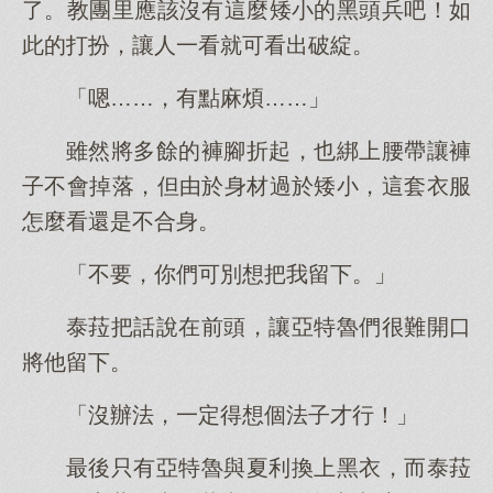
了。教團里應該沒有這麼矮小的黑頭兵吧！如
此的打扮，讓人一看就可看出破綻。
「嗯……，有點麻煩……」
雖然將多餘的褲腳折起，也綁上腰帶讓褲
子不會掉落，但由於身材過於矮小，這套衣服
怎麼看還是不合身。
「不要，你們可別想把我留下。」
泰菈把話說在前頭，讓亞特魯們很難開口
將他留下。
「沒辦法，一定得想個法子才行！」
最後只有亞特魯與夏利換上黑衣，而泰菈