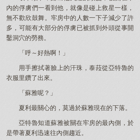
內的俘虜們一看到他，就像是碰上救星一樣，
無不歡欣鼓舞。牢房中的人數一下子減少了許
多，可能有大部分的俘虜已被抓到外頭從事開
鑿洞穴的勞務。
「呼～好熱啊！」
用手擦拭著臉上的汗珠，泰菈從亞特魯的
衣服里鑽了出來。
「蘇雅呢？」
夏利最關心的，莫過於蘇雅現在的下落。
亞特魯知道蘇雅被關在牢房的最內側，於
是帶著夏利迅速往內側趨近。