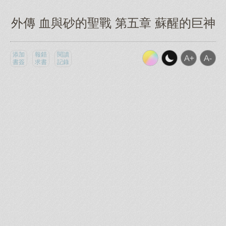
外傳 血與砂的聖戰 第五章 蘇醒的巨神
添加
報錯
閱讀
書簽
求書
記錄