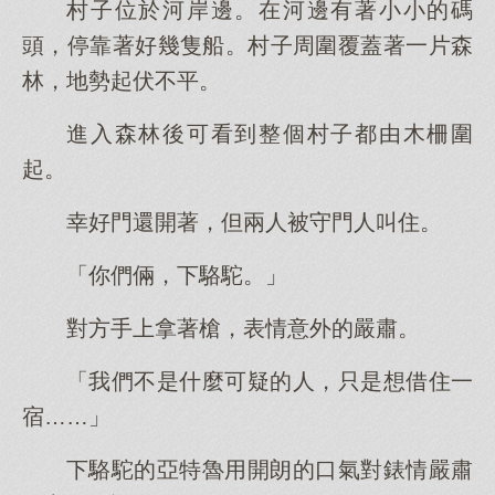
村子位於河岸邊。在河邊有著小小的碼
頭，停靠著好幾隻船。村子周圍覆蓋著一片森
林，地勢起伏不平。
進入森林後可看到整個村子都由木柵圍
起。
幸好門還開著，但兩人被守門人叫住。
「你們倆，下駱駝。」
對方手上拿著槍，表情意外的嚴肅。
「我們不是什麼可疑的人，只是想借住一
宿……」
下駱駝的亞特魯用開朗的口氣對錶情嚴肅