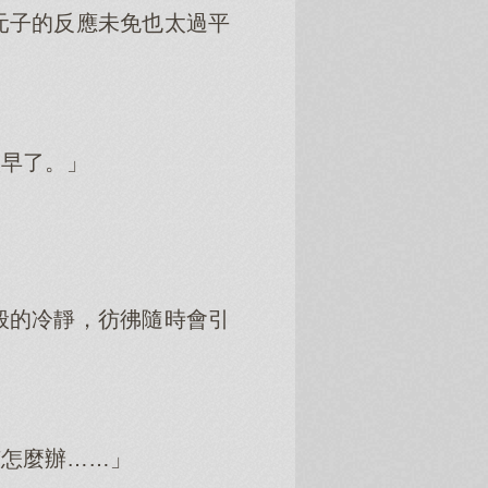
元子的反應未免也太過平
太早了。」
般的冷靜，彷彿隨時會引
該怎麼辦……」