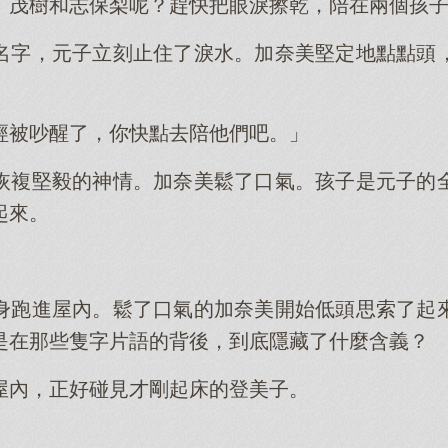
。茂樹和志保梨呢？趕快把眼淚擦乾，陪在兩個孩
名字，元子立刻止住了淚水。加奈美堅定地點點頭
經被吵醒了，你快點去陪他們吧。」
恢複堅毅的神情。加奈美鬆了口氣。孩子是元子的
起來。
身跑進屋內。鬆了口氣的加奈美開始低頭思索了起
是在那些隻字片語的背後，到底隱藏了什麼含義？
屋內，正好碰見才剛起床的登美子。
」