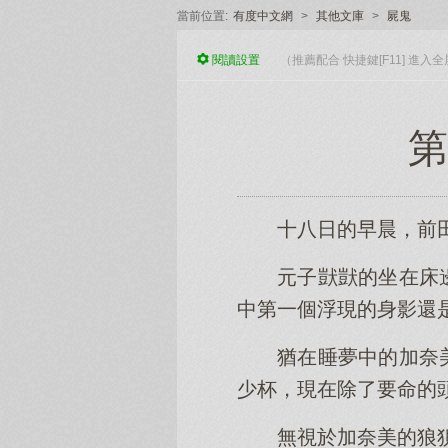
當前位置:
有度中文網
>
其他文庫
>
屍鬼
閱讀
設置
（推薦配合 快捷鍵[F11] 進
第
十八日的早晨，前
元子獃獃的坐在床
中第一個浮現的身影還
猶在睡夢中的加奈
少杯，現在除了要命的
無視於加奈美的狼