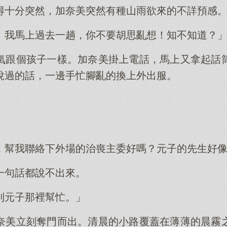
得十分突然，加奈美突然有種山雨欲來的不詳預感
！我馬上過去一趟，你不要胡思亂想！知不知道？
氣跟個孩子一樣。加奈美掛上電話，馬上又拿起話
說過的話，一邊手忙腳亂的換上外出服。
。
，幫我聯絡下外場的治喪主委好嗎？元子的先生好
一句話都說不出來。
到元子那裡幫忙。」
奈美立刻奪門而出。清晨的小路覆蓋在薄薄的晨霧