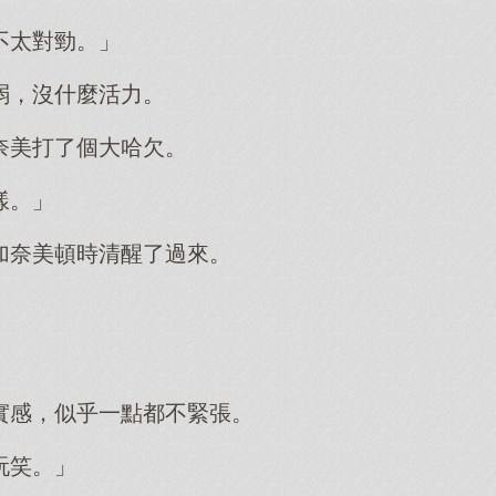
不太對勁。」
弱，沒什麼活力。
奈美打了個大哈欠。
樣。」
加奈美頓時清醒了過來。
」
」
實感，似乎一點都不緊張。
玩笑。」