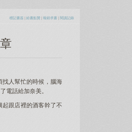
標記書簽
|
給書點贊
|
報錯求書
|
閱讀記錄
一章
須找人幫忙的時候，腦海
通了電話給加奈美。
興起跟店裡的酒客幹了不