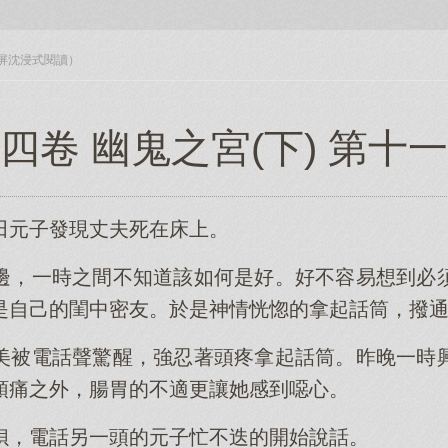
入全屏沈浸式閱讀）
四卷 幽鬼之宮(下) 第十
田元子發現丈夫死在床上。
邊，一時之間不知道該如何是好。好不容易想到必
是自己的閨中密友。於是神情恍惚的拿起話筒，撥
美被電話聲驚醒，強忍著頭疼拿起話筒。昨晚一時
頭痛之外，腸胃的不適更讓她感到噁心。
狽，電話另一頭的元子忙不迭的開始說話。