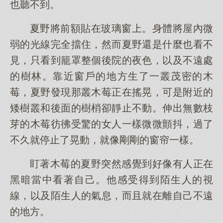
也聽不到。
夏野將前額貼在玻璃窗上。身體將屋內微
弱的光線完全擋住，然而夏野還是什麼也看不
見，只看到籠罩整個後院的夜色，以及不遠處
的樹林。靠近窗戶的地方生了一叢茂密的木
莓，夏野發現那叢木莓正在搖晃，可是附近的
矮樹叢和後面的樹梢卻靜止不動。伸出無數枝
芽的木莓彷彿受驚的女人一樣微微顫抖，過了
不久就停止了晃動，就像剛剛的窗帘一樣。
盯著木莓的夏野突然感覺到好像有人正在
黑暗當中看著自己。他感受得到陌生人的視
線，以及陌生人的氣息，而且就在離自己不遠
的地方。