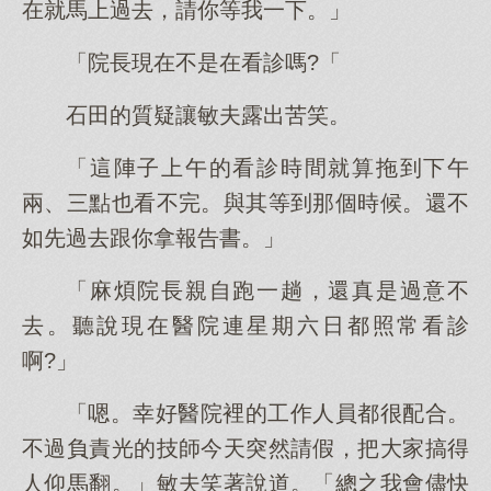
在就馬上過去，請你等我一下。」
「院長現在不是在看診嗎?「
石田的質疑讓敏夫露出苦笑。
「這陣子上午的看診時間就算拖到下午
兩、三點也看不完。與其等到那個時候。還不
如先過去跟你拿報告書。」
「麻煩院長親自跑一趟，還真是過意不
去。聽說現在醫院連星期六日都照常看診
啊?」
「嗯。幸好醫院裡的工作人員都很配合。
不過負責光的技師今天突然請假，把大家搞得
人仰馬翻。」敏夫笑著說道。「總之我會儘快