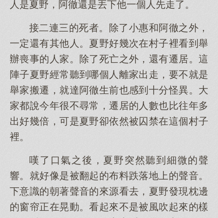
人是夏野，阿徹還是丟下他一個人先走了。
接二連三的死者。除了小惠和阿徹之外，
一定還有其他人。夏野好幾次在村子裡看到舉
辦喪事的人家。除了死亡之外，還有遷居。這
陣子夏野經常聽到哪個人離家出走，要不就是
舉家搬遷，就達阿徹生前也感到十分怪異。大
家都說今年很不尋常，遷居的人數也比往年多
出好幾倍，可是夏野卻依然被囚禁在這個村子
裡。
嘆了口氣之後，夏野突然聽到細微的聲
響。就好像是被翻起的布料跌落地上的聲音。
下意識的朝著聲音的來源看去，夏野發現枕邊
的窗帘正在晃動。看起來不是被風吹起來的樣