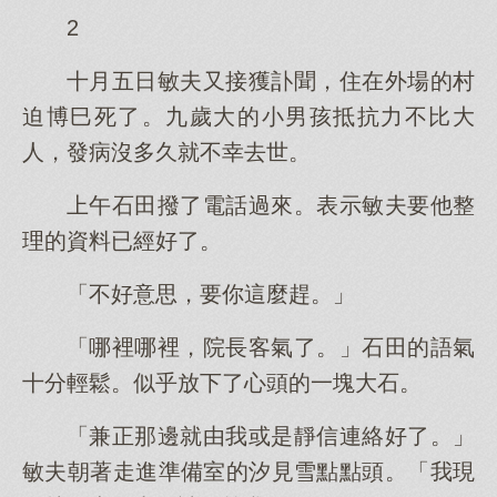
2
十月五日敏夫又接獲訃聞，住在外場的村
迫博巳死了。九歲大的小男孩抵抗力不比大
人，發病沒多久就不幸去世。
上午石田撥了電話過來。表示敏夫要他整
理的資料已經好了。
「不好意思，要你這麼趕。」
「哪裡哪裡，院長客氣了。」石田的語氣
十分輕鬆。似乎放下了心頭的一塊大石。
「兼正那邊就由我或是靜信連絡好了。」
敏夫朝著走進準備室的汐見雪點點頭。「我現