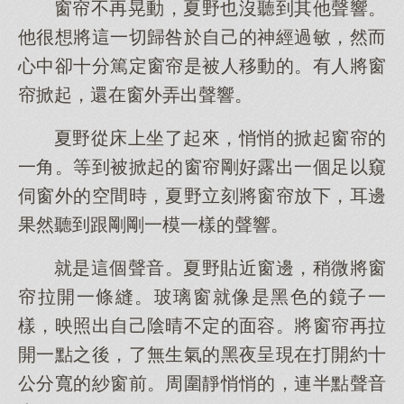
窗帘不再晃動，夏野也沒聽到其他聲響。
他很想將這一切歸咎於自己的神經過敏，然而
心中卻十分篤定窗帘是被人移動的。有人將窗
帘掀起，還在窗外弄出聲響。
夏野從床上坐了起來，悄悄的掀起窗帘的
一角。等到被掀起的窗帘剛好露出一個足以窺
伺窗外的空間時，夏野立刻將窗帘放下，耳邊
果然聽到跟剛剛一模一樣的聲響。
就是這個聲音。夏野貼近窗邊，稍微將窗
帘拉開一條縫。玻璃窗就像是黑色的鏡子一
樣，映照出自己陰晴不定的面容。將窗帘再拉
開一點之後，了無生氣的黑夜呈現在打開約十
公分寬的紗窗前。周圍靜悄悄的，連半點聲音