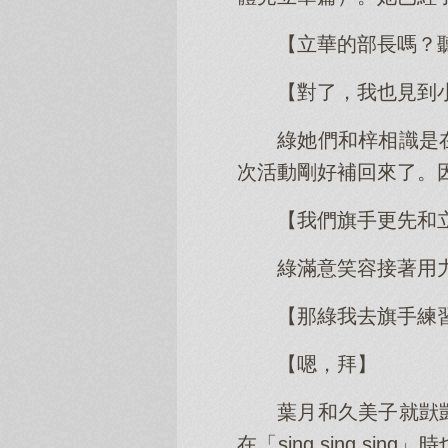
【立華的部長嗎？
【對了，我也見到
綠她們和梓相識是
次活動剛好補回來了。
【我們旗手更先和
綠滿意笑容接著用
【那綠我去旗手練
【嗯，拜】
葉月和久美子就獃
在「sing sing 