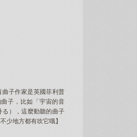
，這首曲子作家是英國菲利普
的曲子，比如「宇宙的音
た升る），這麼動聽的曲子
在不少地方都有吹它哦】