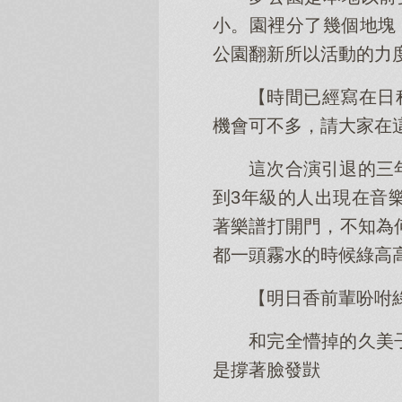
小。園裡分了幾個地塊，
公園翻新所以活動的力
【時間已經寫在日
機會可不多，請大家在
這次合演引退的三
到3年級的人出現在音
著樂譜打開門，不知為
都一頭霧水的時候綠高
【明日香前輩吩咐
和完全懵掉的久美
是撐著臉發獃