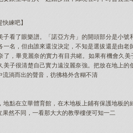
趕快練吧】
美子看了眼樂譜。「諾亞方舟」的開頭部分是小號
各一名，但由誰來還沒決定，不知是選拔還是由老
奈了，畢竟麗奈的實力有目共睹。如果有機會久美子當
久美子很清楚自己實力遠沒麗奈強。把放在地上的
中流淌而出的聲音，彷彿格外含糊不清
，地點在立華體育館，在木地板上鋪有保護地板的
立果然不同，一看那大大的教學樓便可知一二