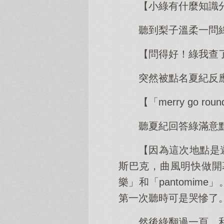
【小綠有什麼知識
聽到梨子溫柔一問
【問得好！綠我查
突然被點名夏紀反
【「merry go r
聽夏紀回答綠滿意
【因為這次地點是遊
斯巴克，曲風明快做開
樂」和「pantomi
第一次聽時可是哭慘了
然後綠翻過一頁。