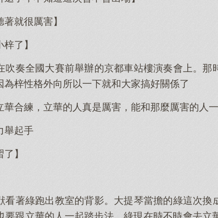
聽著就很厲害】
小梓了】
在吹奏全國大賽前舉辦的京都車站樓演奏會上。那
因為梓性格外向所以一下就和大家搞好關係了
立華合練，立華的人真是厲害，能和那麼厲害的人
力舉起手
習了】
獃看著綠跑出教室的背影。大提琴當擔的綠這次換
sing」時也要跟立華的人一起踏步法，綠現在時不時會