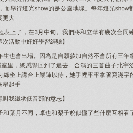
而舉行燈光show的是公園地塊。每年燈光sho
度更大
程表上了，在3月中旬。我們將和立華有幾次合同
這次活動中好好學習經驗】
年生也會出場。因為是自願參加自然不會所有三年
樂室里，總感覺回到了過去。合演的三首曲子北宇
何綠坐上講台上嚴陣以待，她手裡牢牢拿著寫滿字
高舉起手
綠叫我繼承低音部的意志】
子和葉月不同，卓也和梨子貌似懂了些什麼互相看