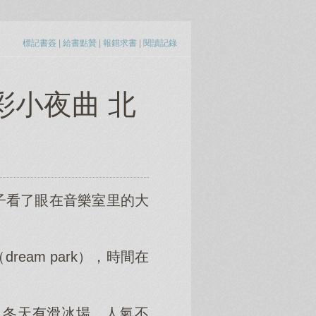
標記書簽
|
給書點贊
|
報錯求書
|
閱讀記錄
彩小夜曲 北
子看了眼在音樂室里的大
am park），時間在
，冬天有滑冰場，人氣不