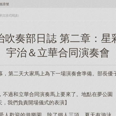
低音號
入全屏沈浸式閱讀）
治吹奏部日誌 第二章：星
宇治＆立華合同演奏會
幕，第二天大家馬上為下一場演奏會準備。部長優
不過和立華合同演奏馬上要來了。地點在夢公園（dre
天，我們負責開場儀式的表演】
受人歡迎的遊樂園。除了鐵人三項，夏天有游泳