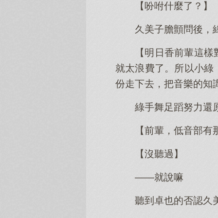
【吩咐什麼了？】
久美子膽顫問後，
【明日香前輩這樣
就太浪費了。所以小綠
份走下去，把音樂的知
綠手舞足蹈努力還
【前輩，低音部有
【沒聽過】
——就說嘛
聽到卓也的否認久