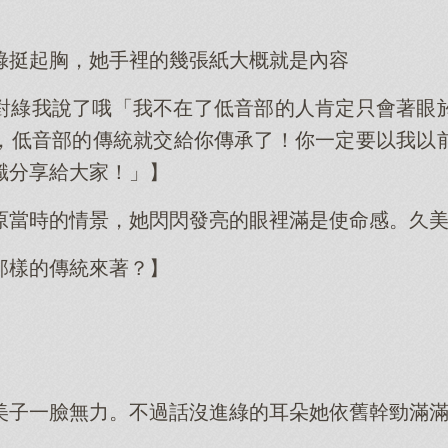
綠挺起胸，她手裡的幾張紙大概就是內容
對綠我說了哦「我不在了低音部的人肯定只會著眼
，低音部的傳統就交給你傳承了！你一定要以我以
識分享給大家！」】
原當時的情景，她閃閃發亮的眼裡滿是使命感。久
那樣的傳統來著？】
美子一臉無力。不過話沒進綠的耳朵她依舊幹勁滿