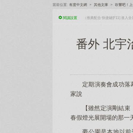
當前位置:
有度中文網
>
其他文庫
>
吹響吧！上
閱讀
設置
（推薦配合 快捷鍵[F11] 進
番外 北宇
定期演奏會成功落
家說
【雖然定演剛結束，
春假燈光展開場的那一
夢公園是本地以前