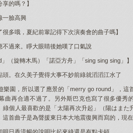
分享的嗎？】
綠一臉高興
了很多哦，夏紀前輩記得下次演奏會的曲子嗎】
應不過來。睜大眼睛後她嘆了口氣說
ound」（旋轉木馬）「諾亞方舟」「sing sing sing」】
點頭。在久美子覺得大事不妙前綠就滔滔江水了
樂園，所以選了應景的「merry go round」
幕曲再合適不過了。另外斯巴克也寫了很多優秀
me」。綠個人最喜歡的是「太陽再次升起」（陽はま
。這首曲子是為聲援東日本大地震復興而寫的，現
和明日香流暢的說明比起來綠還是有點卡頓