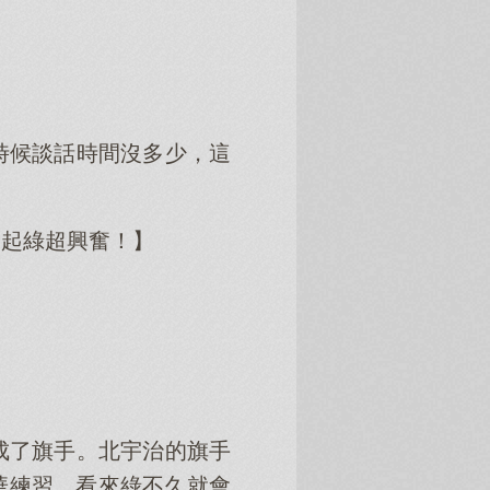
時候談話時間沒多少，這
一起綠超興奮！】
成了旗手。北宇治的旗手
去立華練習。看來綠不久就會