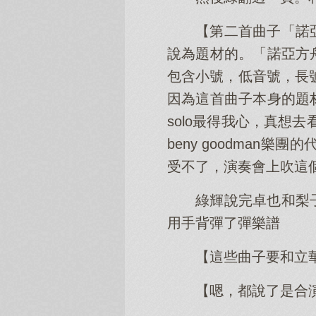
【第二首曲子「諾亞
說為題材的。「諾亞方
包含小號，低音號，長號，豎
因為這首曲子本身的題
solo最得我心，真想去
beny goodma
受不了，演奏會上吹這個
綠輝說完卓也和梨
用手背彈了彈樂譜
【這些曲子要和立
【嗯，都說了是合