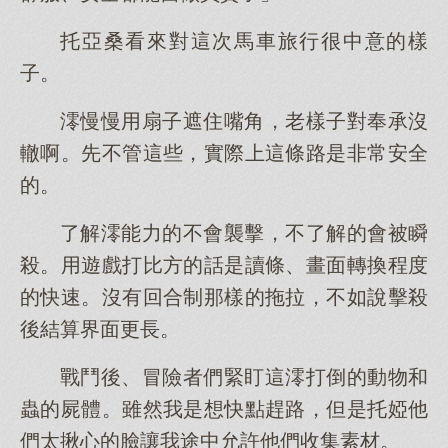
托亞桑看來對這次馬車旅行很中意的樣
子。
澪慢慢用扇子遮住嘴角，老樣子對奉承沒
轍啊。先不管這些，實際上這條路是非常安全
的。
了解澪能力的不會襲擊，不了解的會被瞬
殺。用遊戲打比方的話是讀條、畫面轉換程度
的快速。沒有回合制那樣的拖拉，不如說擊殺
後結算界面更長。
戰鬥後、冒險者們緊盯這澪打倒的動物和
蟲的屍體。雖然我是想快點趕路，但是托婭他
們太揪心的臉讓我途中允許他們收集素材。