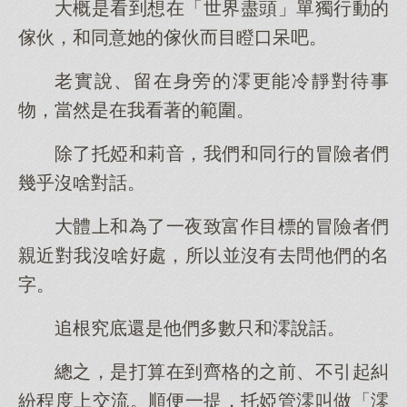
大概是看到想在「世界盡頭」單獨行動的
傢伙，和同意她的傢伙而目瞪口呆吧。
老實說、留在身旁的澪更能冷靜對待事
物，當然是在我看著的範圍。
除了托婭和莉音，我們和同行的冒險者們
幾乎沒啥對話。
大體上和為了一夜致富作目標的冒險者們
親近對我沒啥好處，所以並沒有去問他們的名
字。
追根究底還是他們多數只和澪說話。
總之，是打算在到齊格的之前、不引起糾
紛程度上交流。順便一提，托婭管澪叫做「澪