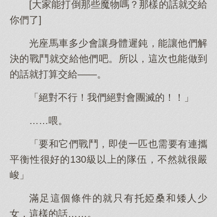
[大家能打倒那些魔物嗎？那樣的話就交給
你們了]
光座馬車多少會讓身體遲鈍，能讓他們解
決的戰鬥就交給他們吧。所以，這次也能做到
的話就打算交給——。
「絕對不行！我們絕對會團滅的！！」
……喂。
「要和它們戰鬥，即使一匹也需要有連攜
平衡性很好的130級以上的隊伍，不然就很嚴
峻」
滿足這個條件的就只有托婭桑和矮人少
女，這樣的話……。