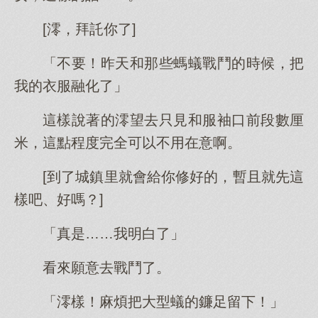
[澪，拜託你了]
「不要！昨天和那些螞蟻戰鬥的時候，把
我的衣服融化了」
這樣說著的澪望去只見和服袖口前段數厘
米，這點程度完全可以不用在意啊。
[到了城鎮里就會給你修好的，暫且就先這
樣吧、好嗎？]
「真是……我明白了」
看來願意去戰鬥了。
「澪樣！麻煩把大型蟻的鐮足留下！」