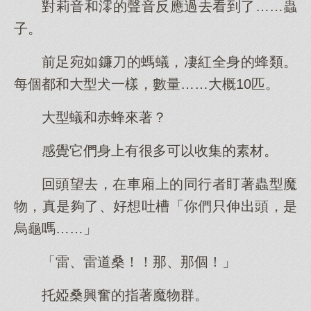
對莉音和澪的聲音反應過去看到了……蟲
子。
前足宛如鐮刀的螞蟻，凄紅全身的蜂類。
每個都和大型犬一樣，數量……大概10匹。
大型蟻和赤蜂來著？
感覺它們身上有很多可以收集的素材。
回頭望去，在車廂上的同行者盯著蟲型魔
物，真是夠了、好想吐槽「你們只伸出頭，是
烏龜嗎……」
「雷、雷道桑！！那、那個！」
托婭桑興奮的指著魔物群。