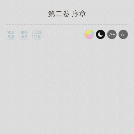
第二卷 序章
添加
報錯
閱讀
書簽
求書
記錄