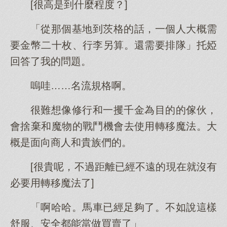
[很高是到什麼程度？]
「從那個基地到茨格的話，一個人大概需
要金幣二十枚、行李另算。還需要排隊」托婭
回答了我的問題。
嗚哇……名流規格啊。
很難想像修行和一攫千金為目的的傢伙，
會捨棄和魔物的戰鬥機會去使用轉移魔法。大
概是面向商人和貴族們的。
[很貴呢，不過距離已經不遠的現在就沒有
必要用轉移魔法了]
「啊哈哈。馬車已經足夠了。不如說這樣
舒服、安全都能當做買賣了」