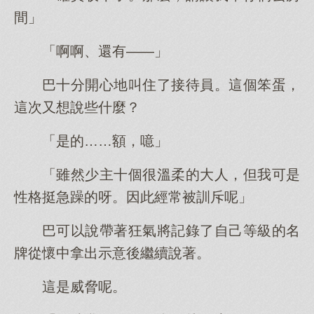
間」
「啊啊、還有——」
巴十分開心地叫住了接待員。這個笨蛋，
這次又想說些什麼？
「是的……額，噫」
「雖然少主十個很溫柔的大人，但我可是
性格挺急躁的呀。因此經常被訓斥呢」
巴可以說帶著狂氣將記錄了自己等級的名
牌從懷中拿出示意後繼續說著。
這是威脅呢。