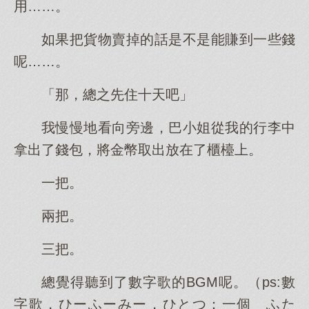
用……。
如果把貨物賣掉的話是不是能賺到一些錢
呢……。
「那，總之先住十天吧」
我慢慢地看向旁邊，巴小姐從我的行李中
拿出了錢包，將金幣取出放在了櫃檯上。
一把。
兩把。
三把。
總覺得聽到了數字歌的BGM呢。（ps:數
字歌，ひーふーみー，ひとつ：一個 ふた