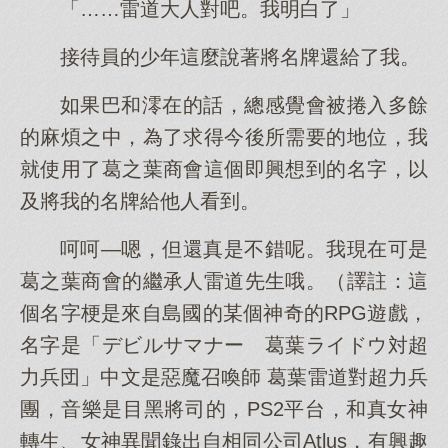
「……雷道大人對吧。我明白了」
接待員的少年這麼說著將名牌還給了我。
如果巴和澪在的話，總感覺會被捲入多餘
的麻煩之中，為了求得今後所需要的地位，我
就使用了葛之葉商會這個即興想到的名字，以
及將我的名牌給他人看到。
呵呵—嗯，但還真是不錯呢。我現在可是
葛之葉商會的繼承人雷道先生哦。（譯註：這
個名字梗是來自島國的某個神奇的RPG遊戲，
名字是「デビルサマナー 葛葉ライドウ対超
力兵団」中文是惡魔召喚師 葛葉雷道對超力兵
團，音樂是目黑將司的，PS2平台，和真女神
轉生、女神異聞錄出自相同公司Atlus，有興趣