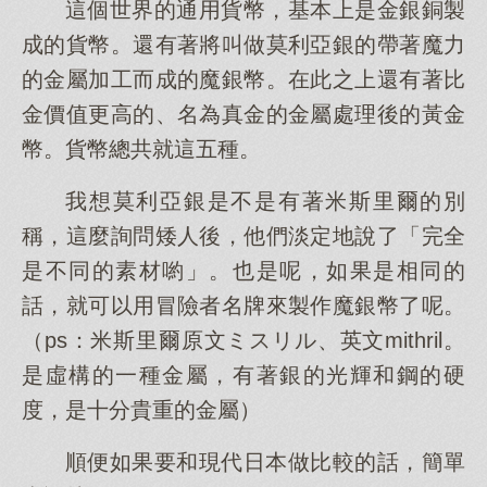
這個世界的通用貨幣，基本上是金銀銅製
成的貨幣。還有著將叫做莫利亞銀的帶著魔力
的金屬加工而成的魔銀幣。在此之上還有著比
金價值更高的、名為真金的金屬處理後的黃金
幣。貨幣總共就這五種。
我想莫利亞銀是不是有著米斯里爾的別
稱，這麼詢問矮人後，他們淡定地說了「完全
是不同的素材喲」。也是呢，如果是相同的
話，就可以用冒險者名牌來製作魔銀幣了呢。
（ps：米斯里爾原文ミスリル、英文mithril。
是虛構的一種金屬，有著銀的光輝和鋼的硬
度，是十分貴重的金屬）
順便如果要和現代日本做比較的話，簡單