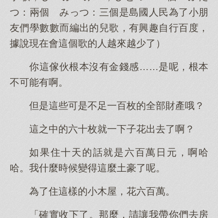
つ：兩個 みっつ：三個是島國人民為了小朋
友們學數數而編出的兒歌，有興趣自行百度，
據說現在會這個歌的人越來越少了）
你這傢伙根本沒有金錢感……是呢，根本
不可能有啊。
但是這些可是不足一百枚的全部財產哦？
這之中的六十枚就一下子花出去了啊？
如果住十天的話就是六百萬日元，啊哈
哈。我什麼時候變得這麼土豪了呢。
為了住這樣的小木屋，花六百萬。
「確實收下了。那麼，請讓我帶你們去房