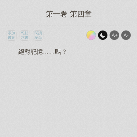
第一卷 第四章
添加
報錯
閱讀
書簽
求書
記錄
絕對記憶……嗎？