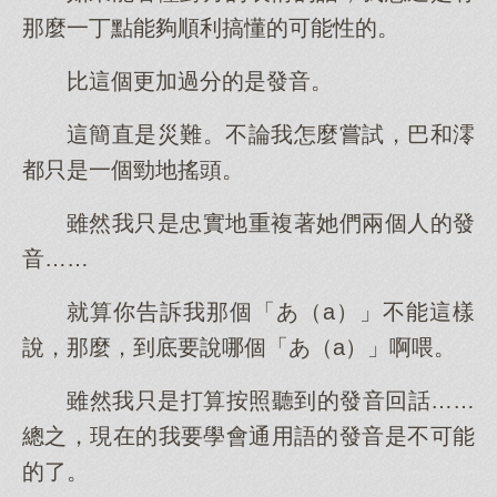
那麼一丁點能夠順利搞懂的可能性的。
比這個更加過分的是發音。
這簡直是災難。不論我怎麼嘗試，巴和澪
都只是一個勁地搖頭。
雖然我只是忠實地重複著她們兩個人的發
音……
就算你告訴我那個「あ（a）」不能這樣
說，那麼，到底要說哪個「あ（a）」啊喂。
雖然我只是打算按照聽到的發音回話……
總之，現在的我要學會通用語的發音是不可能
的了。