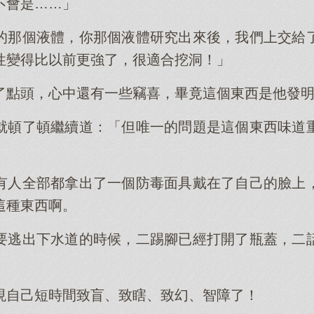
不會是……」
的那個液體，你那個液體研究出來後，我們上交給
性變得比以前更強了，很適合挖洞！」
了點頭，心中還有一些竊喜，畢竟這個東西是他發
就頓了頓繼續道：「但唯一的問題是這個東西味道
有人全部都拿出了一個防毒面具戴在了自己的臉上
這種東西啊。
要逃出下水道的時候，二踢腳已經打開了瓶蓋，二
現自己短時間致盲、致瞎、致幻、智障了！