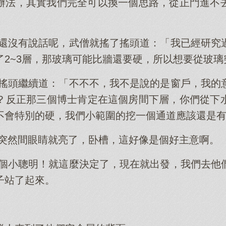
辦法，其實我們完全可以換一個思路，從正門進不
國還沒有說話呢，武僧就搖了搖頭道：「我已經研究
了2~3層，那玻璃可能比牆還要硬，所以想要從玻
忙搖頭繼續道：「不不不，我不是說的是窗戶，我的
？反正那三個博士肯定在這個房間下層，你們從下
不會特別的硬，我們小範圍的挖一個通道應該還是
國突然間眼睛就亮了，卧槽，這好像是個好主意啊。
是個小聰明！就這麼決定了，現在就出發，我們去他
子站了起來。