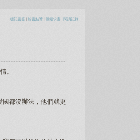
標記書簽
|
給書點贊
|
報錯求書
|
閱讀記錄
事情。
愛國都沒辦法，他們就更