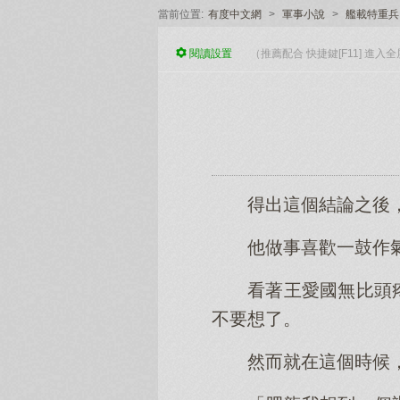
當前位置:
有度中文網
>
軍事小說
>
艦載特重兵
閱讀
設置
（推薦配合 快捷鍵[F11] 進
得出這個結論之後
他做事喜歡一鼓作
看著王愛國無比頭
不要想了。
然而就在這個時候