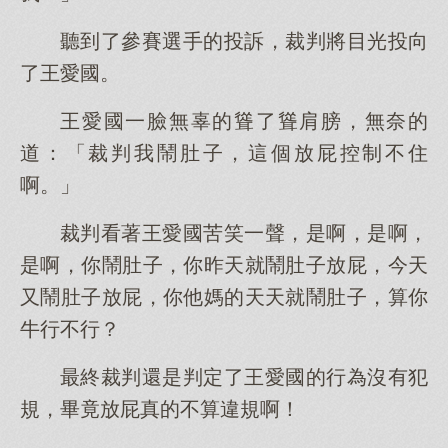
聽到了參賽選手的投訴，裁判將目光投向
了王愛國。
王愛國一臉無辜的聳了聳肩膀，無奈的
道：「裁判我鬧肚子，這個放屁控制不住
啊。」
裁判看著王愛國苦笑一聲，是啊，是啊，
是啊，你鬧肚子，你昨天就鬧肚子放屁，今天
又鬧肚子放屁，你他媽的天天就鬧肚子，算你
牛行不行？
最終裁判還是判定了王愛國的行為沒有犯
規，畢竟放屁真的不算違規啊！