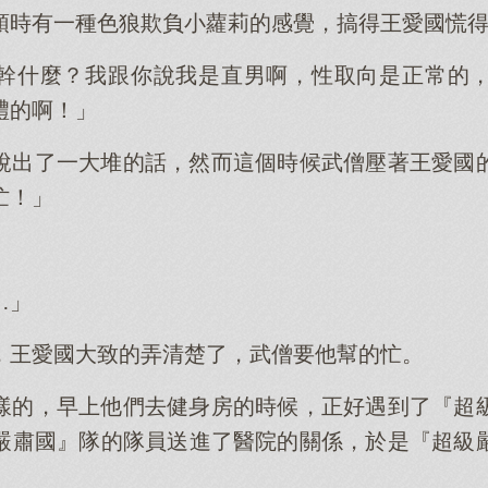
頓時有一種色狼欺負小蘿莉的感覺，搞得王愛國慌
幹什麼？我跟你說我是直男啊，性取向是正常的
禮的啊！」
說出了一大堆的話，然而這個時候武僧壓著王愛國
忙！」
…」
，王愛國大致的弄清楚了，武僧要他幫的忙。
樣的，早上他們去健身房的時候，正好遇到了『超
嚴肅國』隊的隊員送進了醫院的關係，於是『超級