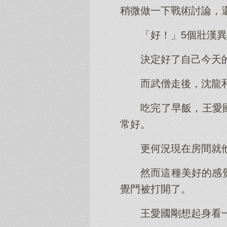
稍微做一下戰術討論，
「好！」5個壯漢
決定好了自己今天
而武僧走後，沈龍
吃完了早飯，王愛
常好。
更何況現在房間就
然而這種美好的感
覺門被打開了。
王愛國剛想起身看