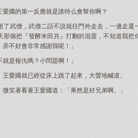
王愛國的第一反應就是誰特么會幫你啊？
絕了武僧，武僧二話不說就往門外走去，一邊走還
天那個把『發酵米田共』打翻的混蛋，不知道我把
，弄不好會非常感謝我呢！」
不就是報仇嗎？小問題啊！」
，王愛國就已經從床上跳了起來，大聲地喊道。
，微笑著看著王愛國道：「果然是好兄弟啊。」