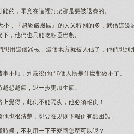
可能的，畢竟在這裡打架那是要被退賽的。
大小，『超級嚴肅國』的人又特別的多，武僧這邊
況下，他們也只能吃點啞巴虧。
們想用這個器械，這個地方就被人佔了，他們想到
諸事不順，到最後他們6個人愣是什麼都做不了。
時越想越氣，退一步更加生氣。
路上覺得，此仇不能隔夜，他必須報仇！
商他也很清楚，想要在規則下報仇有點困難。
種時候，不利用一下王愛國怎麼可以呢？