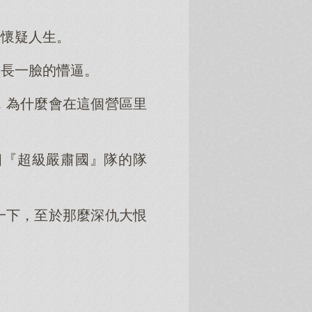
始懷疑人生。
隊長一臉的懵逼。
，為什麼會在這個營區里
個『超級嚴肅國』隊的隊
一下，至於那麼深仇大恨