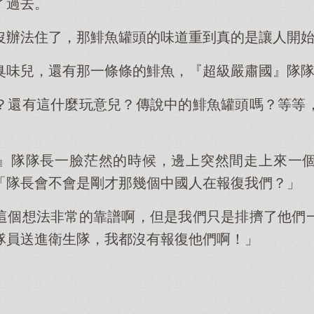
了過去。
沒辦法住了，那鯡魚罐頭的味道重到真的是讓人開
臭味兒，還有那一條條的鯡魚，『超級嚴肅國』隊
？還有這什麼玩意兒？傳說中的鯡魚罐頭嗎？等等
」
』隊隊長一臉茫然的時候，邊上突然間走上來一
「隊長會不會是剛才那幾個中國人在報復我們？」
這個想法非常的靠譜啊，但是我們只是排擠了他們
隊員送進衛生隊，我都沒有報復他們啊！」