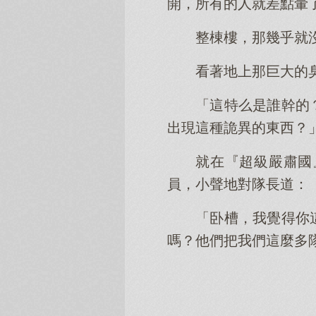
開，所有的人就差點暈
整棟樓，那幾乎就
看著地上那巨大的
「這特么是誰幹的
出現這種詭異的東西？
就在『超級嚴肅國
員，小聲地對隊長道：
「卧槽，我覺得你
嗎？他們把我們這麼多