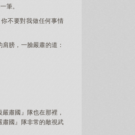
得一筆。
，你不要對我做任何事情
的肩膀，一臉嚴肅的道：
級嚴肅國』隊也在那裡，
嚴肅國』隊非常的敵視武