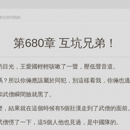
入全屏沈浸式閱讀）
第680章 互坑兄弟！
的目光，王愛國輕輕咳嗽了一聲，壓低聲音道。
嗎？所以你倆應該屬於同犯，別這樣看我，你倆也
和武僧瞬間臉就黑了。
麼，結果就在這個時候有5個壯漢走到了武僧的面前
武僧愣了一下，這5個人他也見過，是中國隊的。