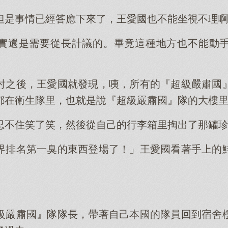
但是事情已經答應下來了，王愛國也不能坐視不理
實還是需要從長計議的。畢竟這種地方也不能動
討之後，王愛國就發現，咦，所有的『超級嚴肅國
都在衛生隊里，也就是說『超級嚴肅國』隊的大樓
忍不住笑了笑，然後從自己的行李箱里掏出了那罐
界排名第一臭的東西登場了！」王愛國看著手上的
級嚴肅國』隊隊長，帶著自己本國的隊員回到宿舍