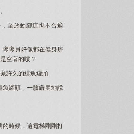
啊。
手，至於動腳這也不合適
』隊隊員好像都在健身房
里是空著的嘍？
珍藏許久的鯡魚罐頭。
鯡魚罐頭，一臉嚴肅地說
樓的時候，這電梯剛剛打