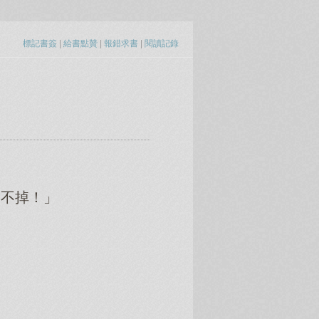
標記書簽
|
給書點贊
|
報錯求書
|
閱讀記錄
逃不掉！」
。