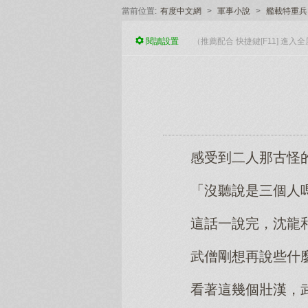
當前位置:
有度中文網
>
軍事小說
>
艦載特重兵
閱讀
設置
（推薦配合 快捷鍵[F11] 進
感受到二人那古怪
「沒聽說是三個人
這話一說完，沈龍
武僧剛想再說些什
看著這幾個壯漢，