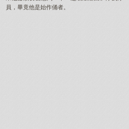
員，畢竟他是始作俑者。