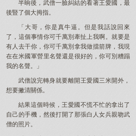
半晌後，武僧一臉糾結的看著王愛國，最
後豎了個大拇指。
「大哥，你是真牛逼。但是我話說回來
了，這個事情你可千萬別牽扯上我啊。就要是
有人去干你，你可千萬別拿我做擋箭牌，我現
在在米國軍營里名聲還是很好的，你可別糟蹋
我的名聲。」
武僧說完轉身就要離開王愛國三米開外，
想要撇清關係。
結果這個時候，王愛國不慌不忙的拿出了
自己的手機，然後打開了那張白人女兵親吻武
僧的照片。